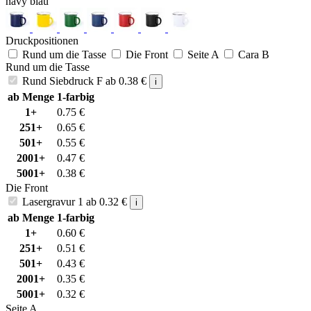
navy blau
Druckpositionen
Rund um die Tasse
Die Front
Seite A
Cara B
Rund um die Tasse
Rund Siebdruck F
ab
0.38
€
i
ab Menge
1-farbig
1+
0.75
€
251+
0.65
€
501+
0.55
€
2001+
0.47
€
5001+
0.38
€
Die Front
Lasergravur 1
ab
0.32
€
i
ab Menge
1-farbig
1+
0.60
€
251+
0.51
€
501+
0.43
€
2001+
0.35
€
5001+
0.32
€
Seite A