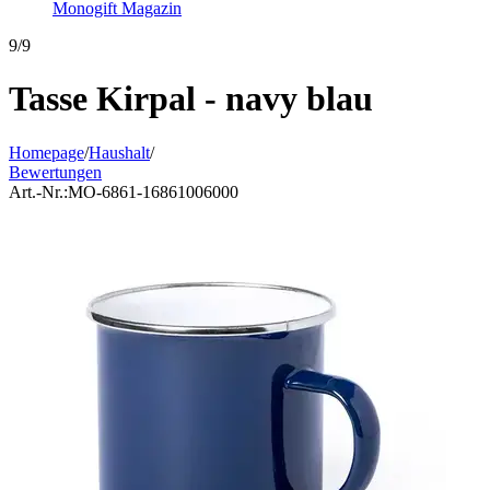
Monogift Magazin
9/9
Tasse Kirpal - navy blau
Homepage
/
Haushalt
/
Bewertungen
Art.-Nr.:
MO-6861-16861006000