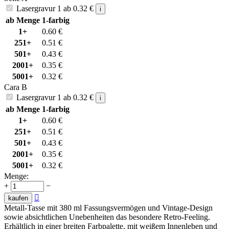
Lasergravur 1
ab
0.32
€
i
ab Menge
1-farbig
1+
0.60
€
251+
0.51
€
501+
0.43
€
2001+
0.35
€
5001+
0.32
€
Cara B
Lasergravur 1
ab
0.32
€
i
ab Menge
1-farbig
1+
0.60
€
251+
0.51
€
501+
0.43
€
2001+
0.35
€
5001+
0.32
€
Menge:
+
−

kaufen
Metall-Tasse mit 380 ml Fassungsvermögen und Vintage-Design
sowie absichtlichen Unebenheiten das besondere Retro-Feeling.
Erhältlich in einer breiten Farbpalette, mit weißem Innenleben und