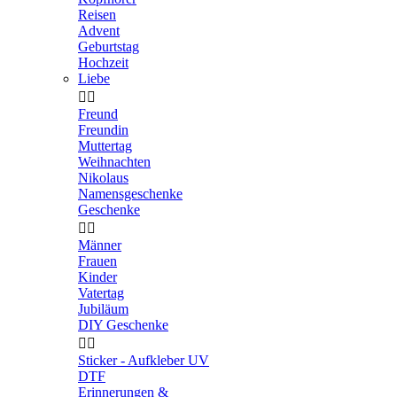
Reisen
Advent
Geburtstag
Hochzeit
Liebe


Freund
Freundin
Muttertag
Weihnachten
Nikolaus
Namensgeschenke
Geschenke


Männer
Frauen
Kinder
Vatertag
Jubiläum
DIY Geschenke


Sticker - Aufkleber UV
DTF
Erinnerungen &