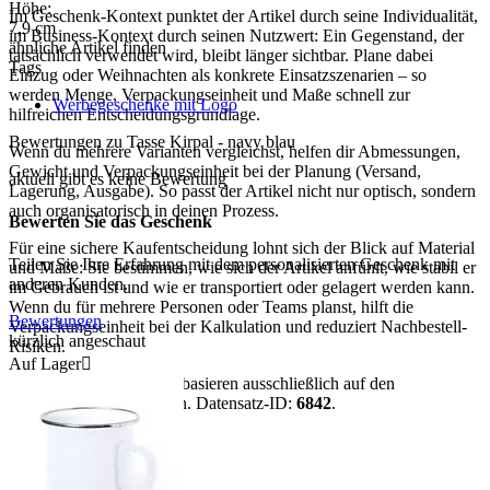
Höhe:
Im Geschenk-Kontext punktet der Artikel durch seine Individualität,
7,9
cm
im Business-Kontext durch seinen Nutzwert: Ein Gegenstand, der
ähnliche Artikel finden
tatsächlich verwendet wird, bleibt länger sichtbar. Plane dabei
Tags
Einzug oder Weihnachten als konkrete Einsatzszenarien – so
werden Menge, Verpackungseinheit und Maße schnell zur
Werbegeschenke mit Logo
hilfreichen Entscheidungsgrundlage.
Bewertungen zu Tasse Kirpal - navy blau
Wenn du mehrere Varianten vergleichst, helfen dir Abmessungen,
Gewicht und Verpackungseinheit bei der Planung (Versand,
aktuell gibt es keine Bewertung
Lagerung, Ausgabe). So passt der Artikel nicht nur optisch, sondern
auch organisatorisch in deinen Prozess.
Bewerten Sie das Geschenk
Für eine sichere Kaufentscheidung lohnt sich der Blick auf Material
Teilen Sie Ihre Erfahrung mit dem personalisierten Geschenk mit
und Maße: Sie bestimmen, wie sich der Artikel anfühlt, wie stabil er
anderen Kunden.
im Gebrauch ist und wie er transportiert oder gelagert werden kann.
Wenn du für mehrere Personen oder Teams planst, hilft die
Bewertungen
Verpackungseinheit bei der Kalkulation und reduziert Nachbestell-
kürzlich angeschaut
Risiken.
Auf Lager

Hinweis:
Alle Aussagen basieren ausschließlich auf den
vorhandenen Artikeldaten. Datensatz-ID:
6842
.
mehr anzeigen