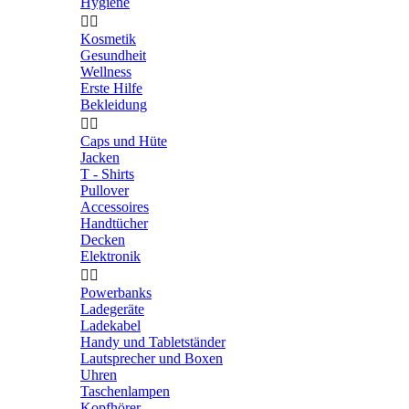
Hygiene


Kosmetik
Gesundheit
Wellness
Erste Hilfe
Bekleidung


Caps und Hüte
Jacken
T - Shirts
Pullover
Accessoires
Handtücher
Decken
Elektronik


Powerbanks
Ladegeräte
Ladekabel
Handy und Tabletständer
Lautsprecher und Boxen
Uhren
Taschenlampen
Kopfhörer