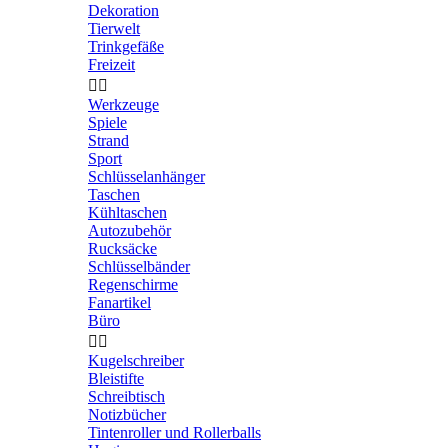
Dekoration
Tierwelt
Trinkgefäße
Freizeit


Werkzeuge
Spiele
Strand
Sport
Schlüsselanhänger
Taschen
Kühltaschen
Autozubehör
Rucksäcke
Schlüsselbänder
Regenschirme
Fanartikel
Büro


Kugelschreiber
Bleistifte
Schreibtisch
Notizbücher
Tintenroller und Rollerballs