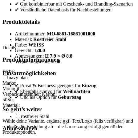
✔ Gut kombinierbar mit Geschenk- und Branding-Szenarien
✔ Verständliche Datenbasis für Nachbestellungen
Produktdetails
Artikelnummer:
MO-6861-16861001000
Material:
Rostfreier Stahl
Farbe:
WEISS
Details
Gewicht:
120.0
Abmessungen:
H 7.9 × Ø 8.8
Produktinformationen
Verpackungseinheit:
50
Farbe:
Einsatzmöglichkeiten
navy blau
Marke:
✔ Privat & Business: geeignet für
Einzug
Monogift
✔ Ebenfalls sinnvoll für
Weihnachten
Verpackungseinheit Karton:
✔ Und als Option für
Geburtstag
50
Stk
Material:
So geht’s weiter
rostfreier Stahl
Wähle deine Variante, ergänze ggf. Text/Logo (falls verfügbar) und
schließe die Bestellung ab – die Umsetzung erfolgt gemäß den
Abmessungen
Produktoptionen.