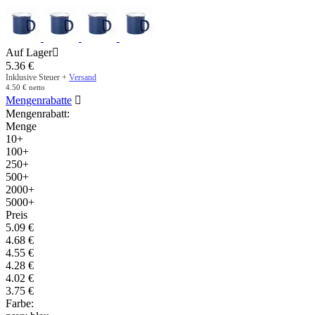
Auf Lager

5.36
€
Inklusive Steuer +
Versand
4.50
€
netto
Mengenrabatte

Mengenrabatt:
Menge
10+
100+
250+
500+
2000+
5000+
Preis
5.09
€
4.68
€
4.55
€
4.28
€
4.02
€
3.75
€
Farbe: