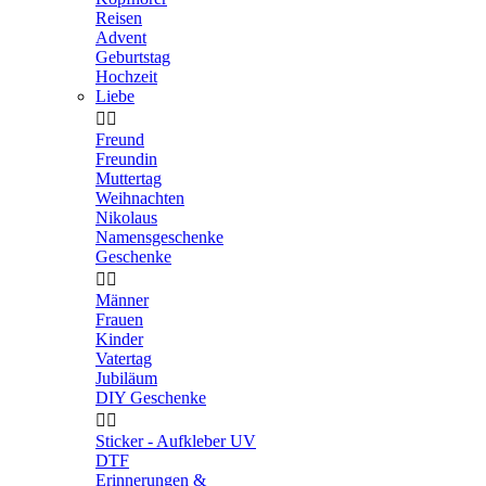
Reisen
Advent
Geburtstag
Hochzeit
Liebe


Freund
Freundin
Muttertag
Weihnachten
Nikolaus
Namensgeschenke
Geschenke


Männer
Frauen
Kinder
Vatertag
Jubiläum
DIY Geschenke


Sticker - Aufkleber UV
DTF
Erinnerungen &