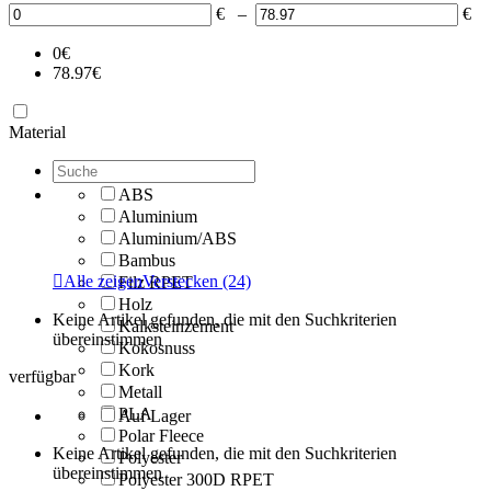
€
–
€
0
€
78.97
€
Material
ABS
Aluminium
Aluminium/ABS
Bambus

Alle zeigen
Verstecken
(24)
Filz RPET
Holz
Keine Artikel gefunden, die mit den Suchkriterien
Kalksteinzement
übereinstimmen
Kokosnuss
Kork
verfügbar
Metall
PLA
Auf Lager
Polar Fleece
Keine Artikel gefunden, die mit den Suchkriterien
Polyester
übereinstimmen
Polyester 300D RPET