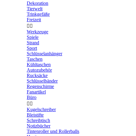
Dekoration
Tierwelt
Trinkgefäße
Freizeit


Werkzeuge
Spiele
Strand
Sport
Schlüsselanhänger
Taschen
Kühltaschen
Autozubehör
Rucksäcke
Schlüsselbänder
Regenschirme
Fanartikel
Büro


Kugelschreiber
Bleistifte
Schreibtisch
Notizbücher
Tintenroller und Rollerballs