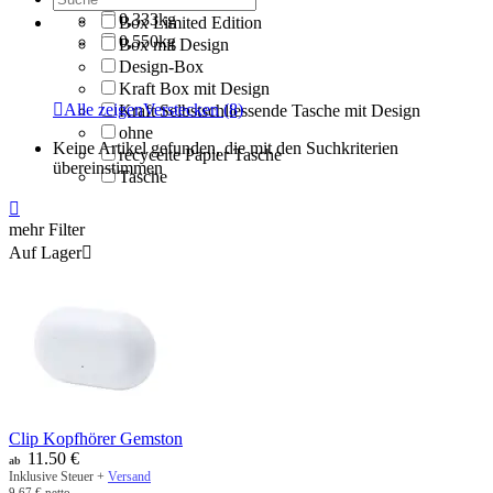
0,333kg
Box Limited Edition
0,550kg
Box mit Design
Design-Box
Kraft Box mit Design

Alle zeigen
Verstecken
(8)
Kraft Selbstschliessende Tasche mit Design
ohne
Keine Artikel gefunden, die mit den Suchkriterien
recycelte Papier Tasche
übereinstimmen
Tasche

mehr Filter
Auf Lager

Clip Kopfhörer Gemston
11.50
€
ab
Inklusive Steuer +
Versand
9.67
€
netto