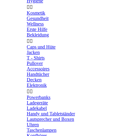
Hygiene


Kosmetik
Gesundheit
Wellness
Erste Hilfe
Bekleidung


Caps und Hüte
Jacken
T - Shirts
Pullover
Accessoires
Handtücher
Decken
Elektronik


Powerbanks
Ladegeräte
Ladekabel
Handy und Tabletständer
Lautsprecher und Boxen
Uhren
Taschenlampen
Kopfhörer