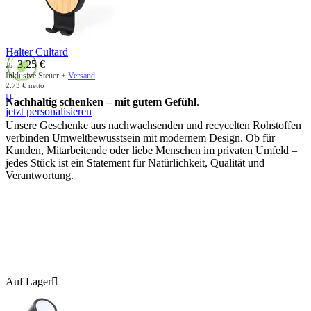
Halter Cultard
3.25
€
ab
Inklusive Steuer +
Versand
2.73
€
netto

Nachhaltig schenken – mit gutem Gefühl
.
jetzt personalisieren
Unsere Geschenke aus nachwachsenden und recycelten Rohstoffen
verbinden Umweltbewusstsein mit modernem Design. Ob für
Kunden, Mitarbeitende oder liebe Menschen im privaten Umfeld –
jedes Stück ist ein Statement für Natürlichkeit, Qualität und
Verantwortung.
Auf Lager
