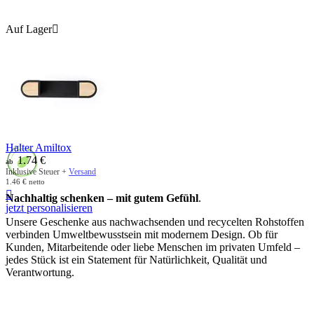
Auf Lager

Halter Amiltox
1.74
€
ab
Inklusive Steuer +
Versand
1.46
€
netto

Nachhaltig schenken – mit gutem Gefühl
.
jetzt personalisieren
Unsere Geschenke aus nachwachsenden und recycelten Rohstoffen
verbinden Umweltbewusstsein mit modernem Design. Ob für
Kunden, Mitarbeitende oder liebe Menschen im privaten Umfeld –
jedes Stück ist ein Statement für Natürlichkeit, Qualität und
Verantwortung.