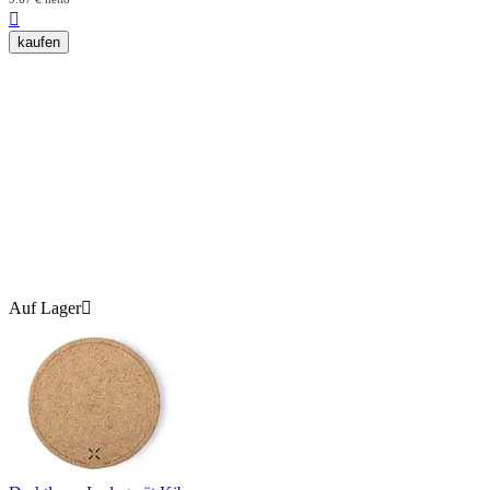

kaufen
Auf Lager
