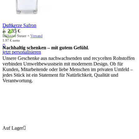
Duftkerze Safron
2.35
€
ab
Inklusive Steuer +
Versand
1.97
€
netto

Nachhaltig schenken – mit gutem Gefühl
.
jetzt personalisieren
Unsere Geschenke aus nachwachsenden und recycelten Rohstoffen
verbinden Umweltbewusstsein mit modernem Design. Ob für
Kunden, Mitarbeitende oder liebe Menschen im privaten Umfeld –
jedes Stück ist ein Statement für Natürlichkeit, Qualität und
Verantwortung.
Auf Lager
