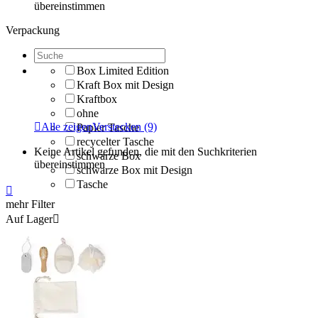
übereinstimmen
Verpackung
Box Limited Edition
Kraft Box mit Design
Kraftbox
ohne

Alle zeigen
Verstecken
(9)
Papier Tasche
recycelter Tasche
Keine Artikel gefunden, die mit den Suchkriterien
schwarze Box
übereinstimmen
schwarze Box mit Design
Tasche

mehr Filter
Auf Lager
