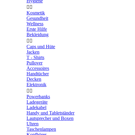
Hygiene


Kosmetik
Gesundheit
Wellness
Erste Hilfe
Bekleidung


Caps und Hüte
Jacken
T - Shirts
Pullover
Accessoires
Handtücher
Decken
Elektronik


Powerbanks
Ladegeräte
Ladekabel
Handy und Tabletständer
Lautsprecher und Boxen
Uhren
Taschenlampen
Kopfhörer