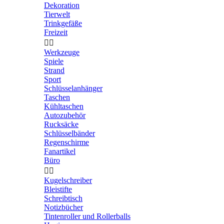
Dekoration
Tierwelt
Trinkgefäße
Freizeit


Werkzeuge
Spiele
Strand
Sport
Schlüsselanhänger
Taschen
Kühltaschen
Autozubehör
Rucksäcke
Schlüsselbänder
Regenschirme
Fanartikel
Büro


Kugelschreiber
Bleistifte
Schreibtisch
Notizbücher
Tintenroller und Rollerballs