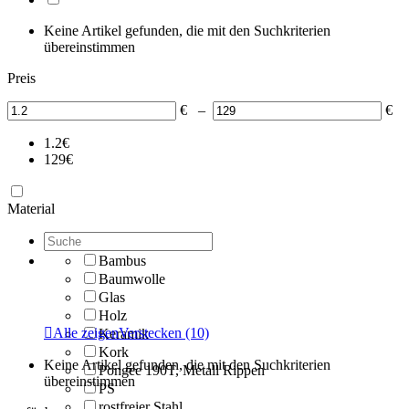
Keine Artikel gefunden, die mit den Suchkriterien
übereinstimmen
Preis
€
–
€
1.2
€
129
€
Material
Bambus
Baumwolle
Glas
Holz

Alle zeigen
Verstecken
(10)
Keramik
Kork
Keine Artikel gefunden, die mit den Suchkriterien
Pongee 190T, Metall Rippen
übereinstimmen
PS
rostfreier Stahl