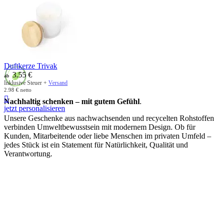
Duftkerze Trivak
3.55
€
ab
Inklusive Steuer +
Versand
2.98
€
netto

Nachhaltig schenken – mit gutem Gefühl
.
jetzt personalisieren
Unsere Geschenke aus nachwachsenden und recycelten Rohstoffen
verbinden Umweltbewusstsein mit modernem Design. Ob für
Kunden, Mitarbeitende oder liebe Menschen im privaten Umfeld –
jedes Stück ist ein Statement für Natürlichkeit, Qualität und
Verantwortung.