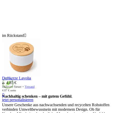
im Rückstand

Duftkerze Lavolia
4.85
€
ab
Inklusive Steuer +
Versand
4.07
€
netto

Nachhaltig schenken – mit gutem Gefühl
.
jetzt personalisieren
Unsere Geschenke aus nachwachsenden und recycelten Rohstoffen
verbinden Umweltbewusstsein mit modernem Design. Ob für