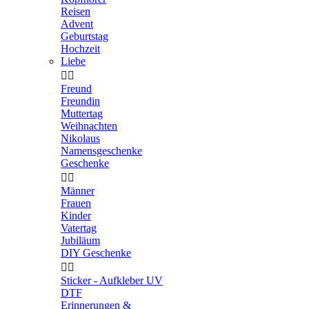
Reisen
Advent
Geburtstag
Hochzeit
Liebe


Freund
Freundin
Muttertag
Weihnachten
Nikolaus
Namensgeschenke
Geschenke


Männer
Frauen
Kinder
Vatertag
Jubiläum
DIY Geschenke


Sticker - Aufkleber UV
DTF
Erinnerungen &