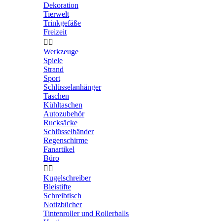
Dekoration
Tierwelt
Trinkgefäße
Freizeit


Werkzeuge
Spiele
Strand
Sport
Schlüsselanhänger
Taschen
Kühltaschen
Autozubehör
Rucksäcke
Schlüsselbänder
Regenschirme
Fanartikel
Büro


Kugelschreiber
Bleistifte
Schreibtisch
Notizbücher
Tintenroller und Rollerballs