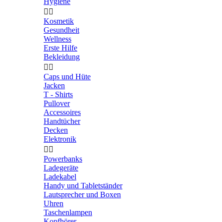
Hygiene


Kosmetik
Gesundheit
Wellness
Erste Hilfe
Bekleidung


Caps und Hüte
Jacken
T - Shirts
Pullover
Accessoires
Handtücher
Decken
Elektronik


Powerbanks
Ladegeräte
Ladekabel
Handy und Tabletständer
Lautsprecher und Boxen
Uhren
Taschenlampen
Kopfhörer