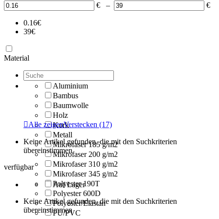
€
–
€
0.16
€
39
€
Material
Aluminium
Bambus
Baumwolle
Holz

Alle zeigen
Verstecken
(17)
Kork
Metall
Keine Artikel gefunden, die mit den Suchkriterien
Mikrofaser 185 g/m2
übereinstimmen
Mikrofaser 200 g/m2
Mikrofaser 310 g/m2
verfügbar
Mikrofaser 345 g/m2
Polyester 190T
Auf Lager
Polyester 600D
Keine Artikel gefunden, die mit den Suchkriterien
Polyester/Elastan
übereinstimmen
PU/PVC