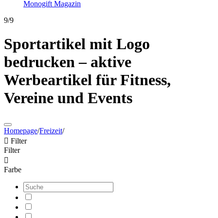
Monogift Magazin
9/9
Sportartikel mit Logo
bedrucken – aktive
Werbeartikel für Fitness,
Vereine und Events
Homepage
/
Freizeit
/

Filter
Filter

Farbe