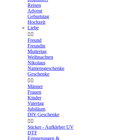
Reisen
Advent
Geburtstag
Hochzeit
Liebe


Freund
Freundin
Muttertag
Weihnachten
Nikolaus
Namensgeschenke
Geschenke


Männer
Frauen
Kinder
Vatertag
Jubiläum
DIY Geschenke


Sticker - Aufkleber UV
DTF
Erinnerungen &