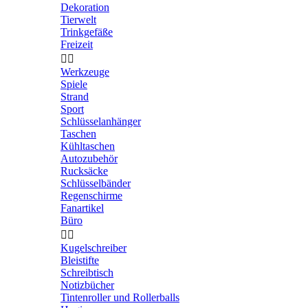
Dekoration
Tierwelt
Trinkgefäße
Freizeit


Werkzeuge
Spiele
Strand
Sport
Schlüsselanhänger
Taschen
Kühltaschen
Autozubehör
Rucksäcke
Schlüsselbänder
Regenschirme
Fanartikel
Büro


Kugelschreiber
Bleistifte
Schreibtisch
Notizbücher
Tintenroller und Rollerballs