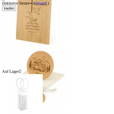
(Inklusive Steuer +
Versand
)
kaufen
Auf Lager
