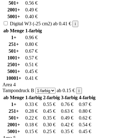
501+
0.56
€
2001+
0.49
€
5001+
0.40
€
Digital W3 (-25 cm2)
ab
0.41
€
i
ab Menge
1-farbig
1+
0.96
€
251+
0.80
€
501+
0.67
€
1001+
0.57
€
2501+
0.51
€
5001+
0.45
€
10001+
0.41
€
Area 4
Tampondruck B
ab
0.15
€
i
ab Menge
1-farbig
2-farbig
3-farbig
4-farbig
1+
0.33
€
0.55
€
0.76
€
0.97
€
251+
0.28
€
0.45
€
0.63
€
0.80
€
501+
0.22
€
0.35
€
0.49
€
0.62
€
2001+
0.18
€
0.30
€
0.42
€
0.54
€
5001+
0.15
€
0.25
€
0.35
€
0.45
€
Area 5