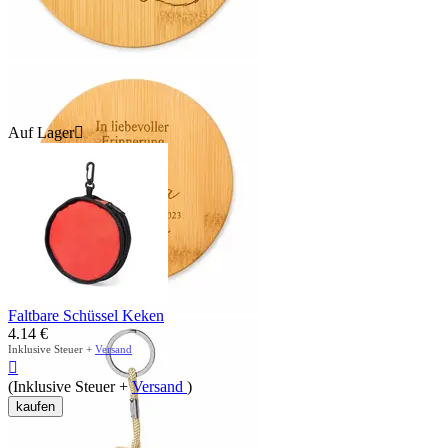
Auf Lager

Faltbare Schüssel Keken
4.14
€
Inklusive Steuer +
Versand

(Inklusive Steuer +
Versand
)
kaufen