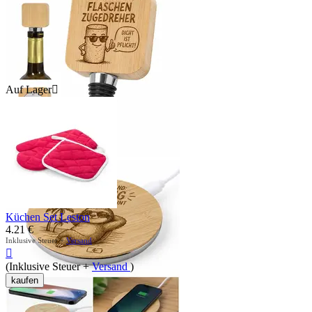
Auf Lager

Küchen Set Leston
4.21
€
Inklusive Steuer +
Versand

(Inklusive Steuer +
Versand
)
kaufen