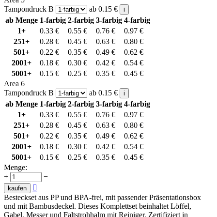
Tampondruck B
ab
0.15
€
i
ab Menge
1-farbig
2-farbig
3-farbig
4-farbig
1+
0.33
€
0.55
€
0.76
€
0.97
€
251+
0.28
€
0.45
€
0.63
€
0.80
€
501+
0.22
€
0.35
€
0.49
€
0.62
€
2001+
0.18
€
0.30
€
0.42
€
0.54
€
5001+
0.15
€
0.25
€
0.35
€
0.45
€
Area 6
Tampondruck B
ab
0.15
€
i
ab Menge
1-farbig
2-farbig
3-farbig
4-farbig
1+
0.33
€
0.55
€
0.76
€
0.97
€
251+
0.28
€
0.45
€
0.63
€
0.80
€
501+
0.22
€
0.35
€
0.49
€
0.62
€
2001+
0.18
€
0.30
€
0.42
€
0.54
€
5001+
0.15
€
0.25
€
0.35
€
0.45
€
Menge:
+
−

kaufen
Besteckset aus PP und BPA-frei, mit passender Präsentationsbox
und mit Bambusdeckel. Dieses Komplettset beinhaltet Löffel,
Gabel, Messer und Faltstrohhalm mit Reiniger. Zertifiziert in