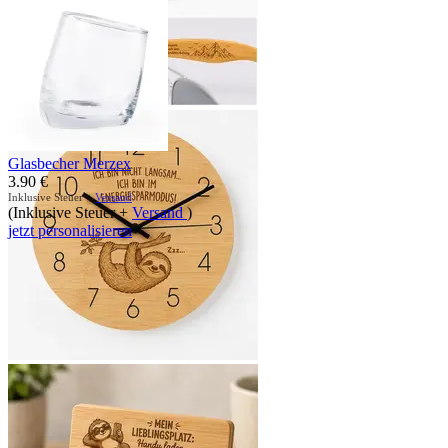
Glasbecher Merzex
3.90
€
Inklusive Steuer +
Versand
(Inklusive Steuer +
Versand
)
jetzt personalisieren