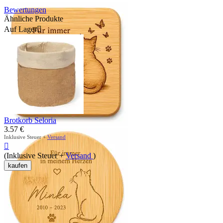
Bewertungen
Ähnliche Produkte
Auf Lager

Brotkorb Seloria
3.57
€
Inklusive Steuer +
Versand

(Inklusive Steuer +
Versand
)
kaufen