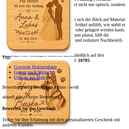
Lagerung, Ausgabe). So passt der Artikel nicht nur optisch, sondern
auch organisatorisch in deinen Prozess.
Für eine sichere Kaufentscheidung lohnt sich der Blick auf Material
und Maße: Sie bestimmen, wie sich der Artikel anfühlt, wie stabil er
im Gebrauch ist und wie er transportiert oder gelagert werden kann.
Wenn du für mehrere Personen oder Teams planst, hilft die
Verpackungseinheit bei der Kalkulation und reduziert Nachbestell-
Risiken.
Hinweis:
Alle Aussagen basieren ausschließlich auf den
Tags
vorhandenen Artikeldaten. Datensatz-ID:
10705
.
Gravierte Holzprodukte
mehr anzeigen
Gravur nach Wunsch
Unikate aus Holz
Bewertungen zu Besteckset Milner - weiß
aktuell gibt es keine Bewertung
Bewerten Sie das Geschenk
Teilen Sie Ihre Erfahrung mit dem personalisierten Geschenk mit
anderen Kunden.