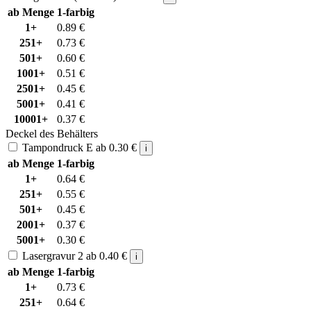
ab Menge
1-farbig
1+
0.89
€
251+
0.73
€
501+
0.60
€
1001+
0.51
€
2501+
0.45
€
5001+
0.41
€
10001+
0.37
€
Deckel des Behälters
Tampondruck E
ab
0.30
€
i
ab Menge
1-farbig
1+
0.64
€
251+
0.55
€
501+
0.45
€
2001+
0.37
€
5001+
0.30
€
Lasergravur 2
ab
0.40
€
i
ab Menge
1-farbig
1+
0.73
€
251+
0.64
€