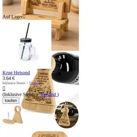
Auf Lager

Krug Heisond
3.64
€
Inklusive Steuer +
Versand

(Inklusive Steuer +
Versand
)
kaufen