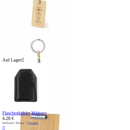
Auf Lager

Flaschenkühler Mahony
4.28
€
Inklusive Steuer +
Versand
