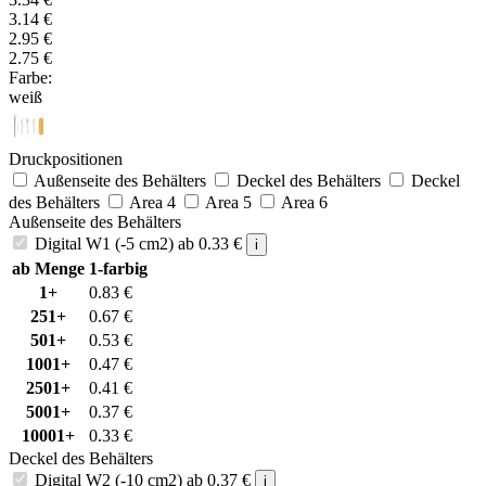
3.14
€
2.95
€
2.75
€
Farbe:
weiß
Druckpositionen
Außenseite des Behälters
Deckel des Behälters
Deckel
des Behälters
Area 4
Area 5
Area 6
Außenseite des Behälters
Digital W1 (-5 cm2)
ab
0.33
€
i
ab Menge
1-farbig
1+
0.83
€
251+
0.67
€
501+
0.53
€
1001+
0.47
€
2501+
0.41
€
5001+
0.37
€
10001+
0.33
€
Deckel des Behälters
Digital W2 (-10 cm2)
ab
0.37
€
i