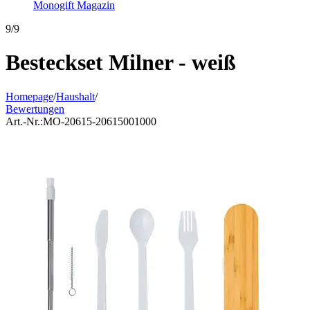
Monogift Magazin
9/9
Besteckset Milner - weiß
Homepage
/
Haushalt
/
Bewertungen
Art.-Nr.:
MO-20615-20615001000