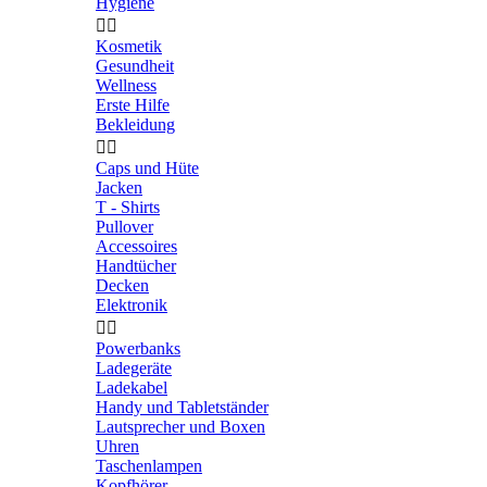
Hygiene


Kosmetik
Gesundheit
Wellness
Erste Hilfe
Bekleidung


Caps und Hüte
Jacken
T - Shirts
Pullover
Accessoires
Handtücher
Decken
Elektronik


Powerbanks
Ladegeräte
Ladekabel
Handy und Tabletständer
Lautsprecher und Boxen
Uhren
Taschenlampen
Kopfhörer