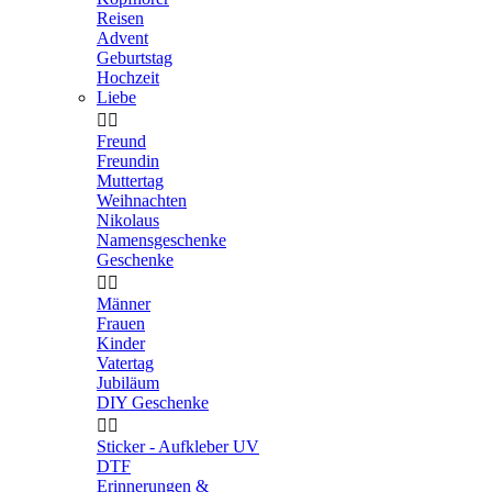
Reisen
Advent
Geburtstag
Hochzeit
Liebe


Freund
Freundin
Muttertag
Weihnachten
Nikolaus
Namensgeschenke
Geschenke


Männer
Frauen
Kinder
Vatertag
Jubiläum
DIY Geschenke


Sticker - Aufkleber UV
DTF
Erinnerungen &