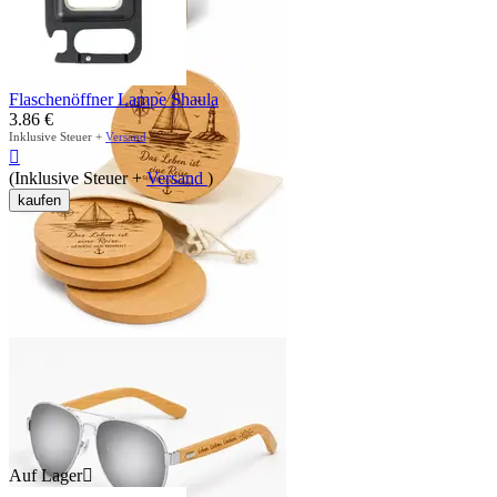
Flaschenöffner Lampe Shaula
3.86
€
Inklusive Steuer +
Versand

(Inklusive Steuer +
Versand
)
kaufen
Auf Lager
