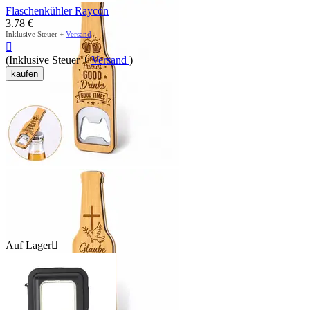
Flaschenkühler Raycon
3.78
€
Inklusive Steuer +
Versand

(Inklusive Steuer +
Versand
)
kaufen
Auf Lager
