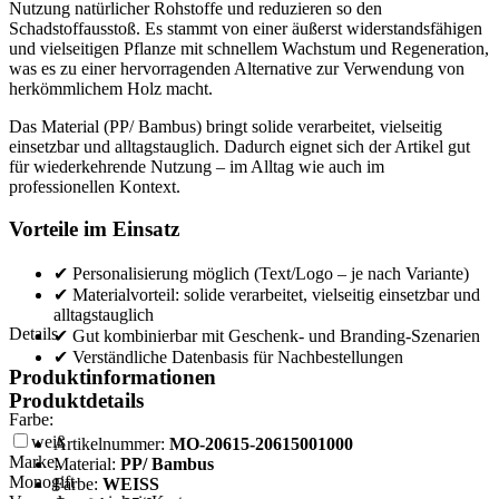
Nutzung natürlicher Rohstoffe und reduzieren so den
Schadstoffausstoß. Es stammt von einer äußerst widerstandsfähigen
und vielseitigen Pflanze mit schnellem Wachstum und Regeneration,
was es zu einer hervorragenden Alternative zur Verwendung von
herkömmlichem Holz macht.
Das Material (PP/ Bambus) bringt solide verarbeitet, vielseitig
einsetzbar und alltagstauglich. Dadurch eignet sich der Artikel gut
für wiederkehrende Nutzung – im Alltag wie auch im
professionellen Kontext.
Vorteile im Einsatz
✔ Personalisierung möglich (Text/Logo – je nach Variante)
✔ Materialvorteil: solide verarbeitet, vielseitig einsetzbar und
alltagstauglich
Details
✔ Gut kombinierbar mit Geschenk- und Branding-Szenarien
✔ Verständliche Datenbasis für Nachbestellungen
Produktinformationen
Produktdetails
Farbe:
weiß
Artikelnummer:
MO-20615-20615001000
Marke:
Material:
PP/ Bambus
Monogift
Farbe:
WEISS