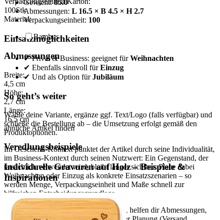
Verpackungseinheit Karton:
Gewicht:
85.0
100
Stk
Abmessungen:
L 16.5 × B 4.5 × H 2.7
Material:
Verpackungseinheit:
100
Bambus
Einsatzmöglichkeiten
Abmessungen
✔ Privat & Business: geeignet für
Weihnachten
✔ Ebenfalls sinnvoll für
Einzug
Breite:
✔ Und als Option für
Jubiläum
4,5
cm
Höhe:
So geht’s weiter
2,7
cm
Länge:
Wähle deine Variante, ergänze ggf. Text/Logo (falls verfügbar) und
16,5
cm
schließe die Bestellung ab – die Umsetzung erfolgt gemäß den
ähnliche Artikel finden
Produktoptionen.
Veredlungsbeispiele
Im Geschenk-Kontext punktet der Artikel durch seine Individualität,
im Business-Kontext durch seinen Nutzwert: Ein Gegenstand, der
Individuelle Gravuren auf Holz – Beispiele &
tatsächlich verwendet wird, bleibt länger sichtbar. Plane dabei
Weihnachten oder Einzug als konkrete Einsatzszenarien – so
Inspirationen
werden Menge, Verpackungseinheit und Maße schnell zur
hilfreichen Entscheidungsgrundlage.
Wenn du mehrere Varianten vergleichst, helfen dir Abmessungen,
Gewicht und Verpackungseinheit bei der Planung (Versand,