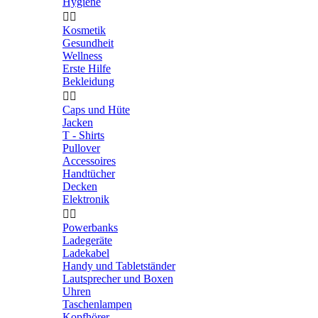
Hygiene


Kosmetik
Gesundheit
Wellness
Erste Hilfe
Bekleidung


Caps und Hüte
Jacken
T - Shirts
Pullover
Accessoires
Handtücher
Decken
Elektronik


Powerbanks
Ladegeräte
Ladekabel
Handy und Tabletständer
Lautsprecher und Boxen
Uhren
Taschenlampen
Kopfhörer