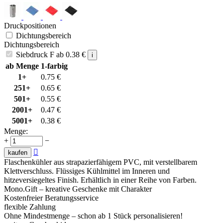
Druckpositionen
Dichtungsbereich
Dichtungsbereich
Siebdruck F
ab
0.38
€
i
ab Menge
1-farbig
1+
0.75
€
251+
0.65
€
501+
0.55
€
2001+
0.47
€
5001+
0.38
€
Menge:
+
−

kaufen
Flaschenkühler aus strapazierfähigem PVC, mit verstellbarem
Klettverschluss. Flüssiges Kühlmittel im Inneren und
hitzeversiegeltes Finish. Erhältlich in einer Reihe von Farben.
Mono.Gift – kreative Geschenke mit Charakter
Kostenfreier Beratungsservice
flexible Zahlung
Ohne Mindestmenge – schon ab 1 Stück personalisieren!