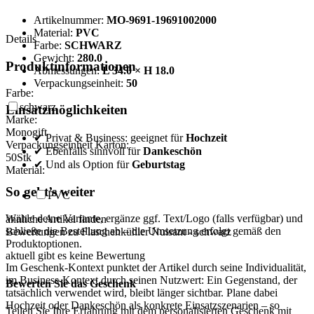
Artikelnummer:
MO-9691-19691002000
Material:
PVC
Details
Farbe:
SCHWARZ
Gewicht:
280.0
Produktinformationen
Abmessungen:
L 34.0 × H 18.0
Verpackungseinheit:
50
Farbe:
schwarz
Einsatzmöglichkeiten
Marke:
Monogift
✔ Privat & Business: geeignet für
Hochzeit
Verpackungseinheit Karton:
✔ Ebenfalls sinnvoll für
Dankeschön
50
Stk
✔ Und als Option für
Geburtstag
Material:
So geht’s weiter
PVC
Wähle deine Variante, ergänze ggf. Text/Logo (falls verfügbar) und
ähnliche Artikel finden
schließe die Bestellung ab – die Umsetzung erfolgt gemäß den
Bewertungen zu Flaschenkühler Nuisant - schwarz
Produktoptionen.
aktuell gibt es keine Bewertung
Im Geschenk-Kontext punktet der Artikel durch seine Individualität,
im Business-Kontext durch seinen Nutzwert: Ein Gegenstand, der
Bewerten Sie das Geschenk
tatsächlich verwendet wird, bleibt länger sichtbar. Plane dabei
Hochzeit oder Dankeschön als konkrete Einsatzszenarien – so
Teilen Sie Ihre Erfahrung mit dem personalisierten Geschenk mit