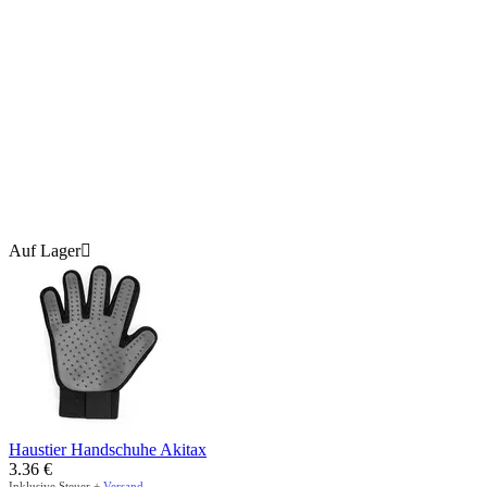
Auf Lager

Haustier Handschuhe Akitax
3.36
€
Inklusive Steuer +
Versand