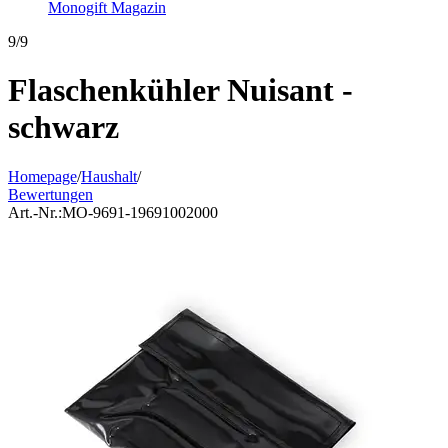
Monogift Magazin
9/9
Flaschenkühler Nuisant -
schwarz
Homepage
/
Haushalt
/
Bewertungen
Art.-Nr.:
MO-9691-19691002000