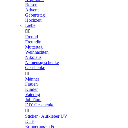
Reisen
Advent
Geburtstag
Hochzeit
Liebe


Freund
Freundin
Muttertag
Weihnachten
Nikolaus
Namensgeschenke
Geschenke


Männer
Frauen
Kinder
Vatertag
Jubiläum
DIY Geschenke


Sticker - Aufkleber UV
DTF
Erinnerungen &