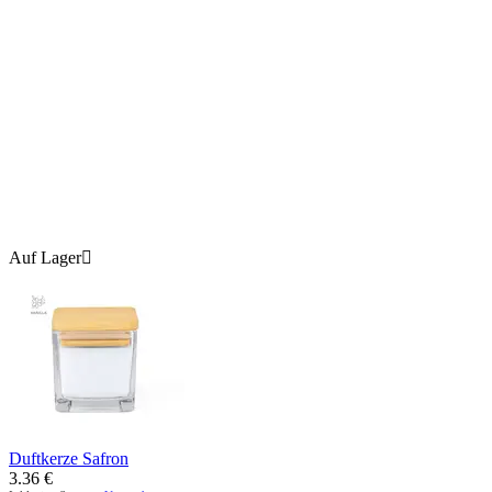
Auf Lager

Duftkerze Safron
3.36
€