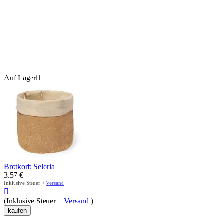
Auf Lager

Brotkorb Seloria
3.57
€
Inklusive Steuer +
Versand

(Inklusive Steuer +
Versand
)
kaufen