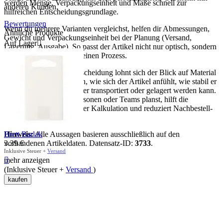
werden Menge, Verpackungseinheit und Maße schnell zur
anderen Kunden.
hilfreichen Entscheidungsgrundlage.
Bewertungen
Wenn du mehrere Varianten vergleichst, helfen dir Abmessungen,
Ähnliche Produkte
Gewicht und Verpackungseinheit bei der Planung (Versand,
Auf Lager

Lagerung, Ausgabe). So passt der Artikel nicht nur optisch, sondern
auch organisatorisch in deinen Prozess.
Für eine sichere Kaufentscheidung lohnt sich der Blick auf Material
und Maße: Sie bestimmen, wie sich der Artikel anfühlt, wie stabil er
im Gebrauch ist und wie er transportiert oder gelagert werden kann.
Wenn du für mehrere Personen oder Teams planst, hilft die
Verpackungseinheit bei der Kalkulation und reduziert Nachbestell-
Risiken.
Brett Barlak
Hinweis:
Alle Aussagen basieren ausschließlich auf den
3.39
€
vorhandenen Artikeldaten. Datensatz-ID:
3733
.
Inklusive Steuer +
Versand

mehr anzeigen
(Inklusive Steuer +
Versand
)
kaufen