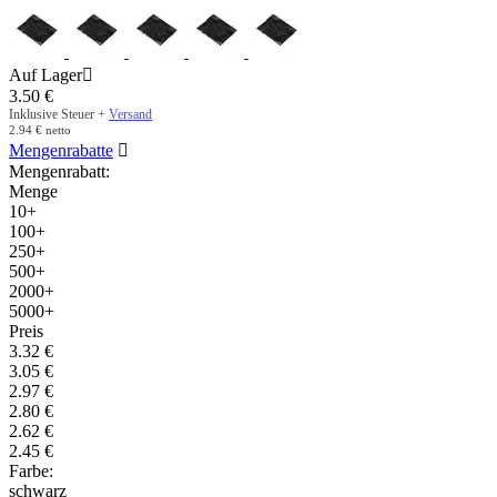
Auf Lager

3.50
€
Inklusive Steuer +
Versand
2.94
€
netto
Mengenrabatte

Mengenrabatt:
Menge
10+
100+
250+
500+
2000+
5000+
Preis
3.32
€
3.05
€
2.97
€
2.80
€
2.62
€
2.45
€
Farbe:
schwarz