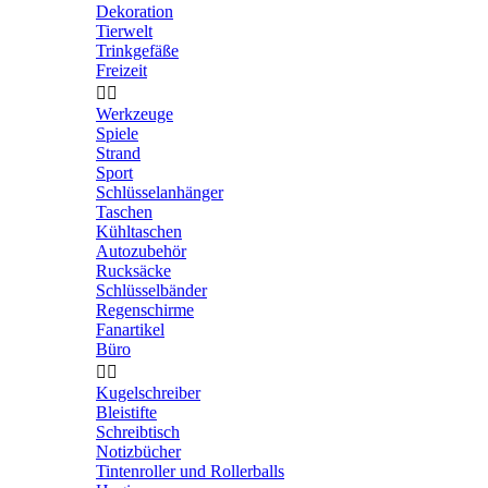
Dekoration
Tierwelt
Trinkgefäße
Freizeit


Werkzeuge
Spiele
Strand
Sport
Schlüsselanhänger
Taschen
Kühltaschen
Autozubehör
Rucksäcke
Schlüsselbänder
Regenschirme
Fanartikel
Büro


Kugelschreiber
Bleistifte
Schreibtisch
Notizbücher
Tintenroller und Rollerballs