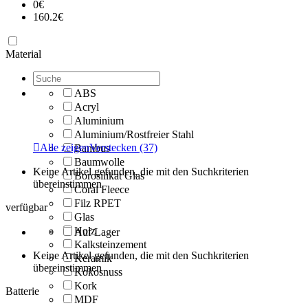
0
€
160.2
€
Material
ABS
Acryl
Aluminium
Aluminium/Rostfreier Stahl

Alle zeigen
Verstecken
(37)
Bambus
Baumwolle
Keine Artikel gefunden, die mit den Suchkriterien
Borosilikat Glas
übereinstimmen
Coral Fleece
Filz RPET
verfügbar
Glas
Holz
Auf Lager
Kalksteinzement
Keine Artikel gefunden, die mit den Suchkriterien
Keramik
übereinstimmen
Kokosnuss
Kork
Batterie
MDF