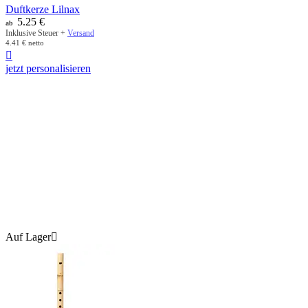
Duftkerze Lilnax
5.25
€
ab
Inklusive Steuer +
Versand
4.41
€
netto

jetzt personalisieren
Auf Lager
