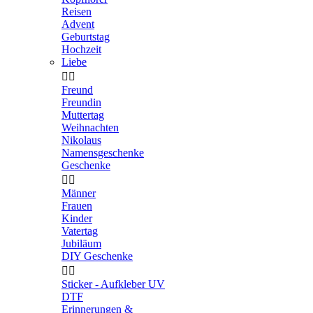
Reisen
Advent
Geburtstag
Hochzeit
Liebe


Freund
Freundin
Muttertag
Weihnachten
Nikolaus
Namensgeschenke
Geschenke


Männer
Frauen
Kinder
Vatertag
Jubiläum
DIY Geschenke


Sticker - Aufkleber UV
DTF
Erinnerungen &