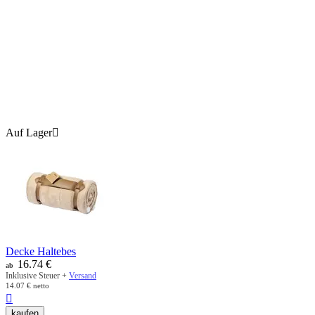
Auf Lager

Decke Haltebes
16.74
€
ab
Inklusive Steuer +
Versand
14.07
€
netto

kaufen