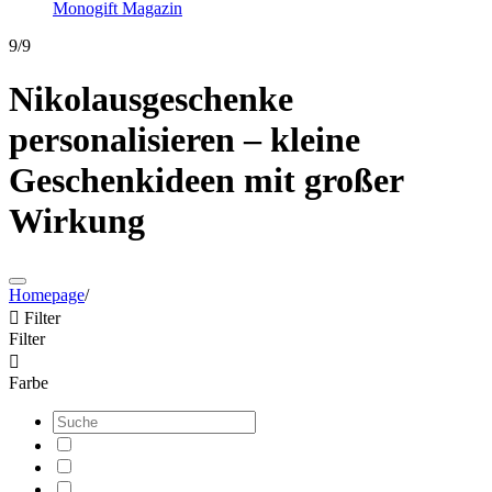
Monogift Magazin
9/9
Nikolausgeschenke
personalisieren – kleine
Geschenkideen mit großer
Wirkung
Homepage
/

Filter
Filter

Farbe