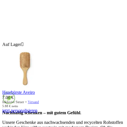
Auf Lager

Haarbürste Aveiro
7.00
€
Inklusive Steuer +
Versand
5.88
€
netto
jetzt personalisieren
Nachhaltig schenken – mit gutem Gefühl
.
Unsere Geschenke aus nachwachsenden und recycelten Rohstoffen