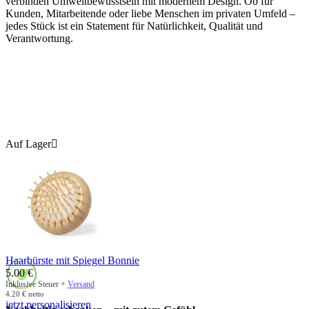
verbinden Umweltbewusstsein mit modernem Design. Ob für
Kunden, Mitarbeitende oder liebe Menschen im privaten Umfeld –
jedes Stück ist ein Statement für Natürlichkeit, Qualität und
Verantwortung.
Auf Lager

Haarbürste mit Spiegel Bonnie
5.00
€
Inklusive Steuer +
Versand
4.20
€
netto
jetzt personalisieren