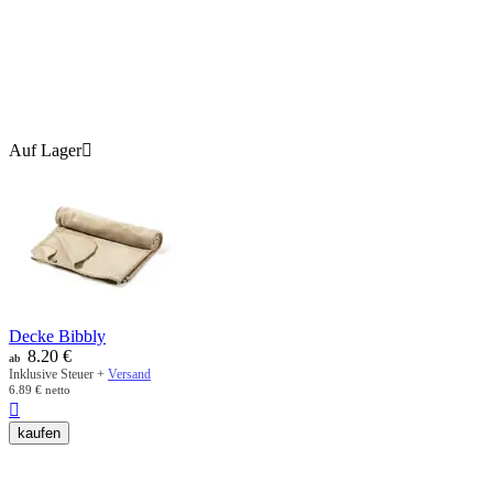
Auf Lager

Decke Bibbly
8.20
€
ab
Inklusive Steuer +
Versand
6.89
€
netto

kaufen