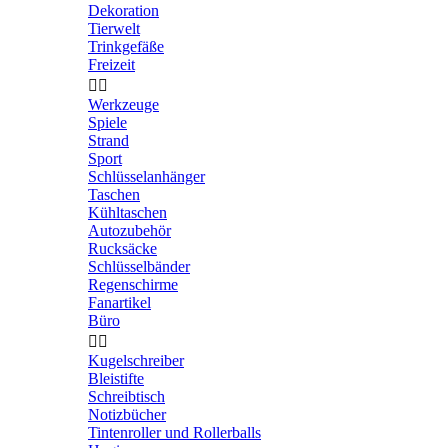
Dekoration
Tierwelt
Trinkgefäße
Freizeit


Werkzeuge
Spiele
Strand
Sport
Schlüsselanhänger
Taschen
Kühltaschen
Autozubehör
Rucksäcke
Schlüsselbänder
Regenschirme
Fanartikel
Büro


Kugelschreiber
Bleistifte
Schreibtisch
Notizbücher
Tintenroller und Rollerballs