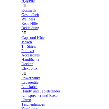
Hygiene


Kosmetik
Gesundheit
Wellness
Erste Hilfe
Bekleidung


Caps und Hüte
Jacken
T - Shirts
Pullover
Accessoires
Handtücher
Decken
Elektronik


Powerbanks
Ladegeräte
Ladekabel
Handy und Tabletständer
Lautsprecher und Boxen
Uhren
Taschenlampen
Kopfhörer