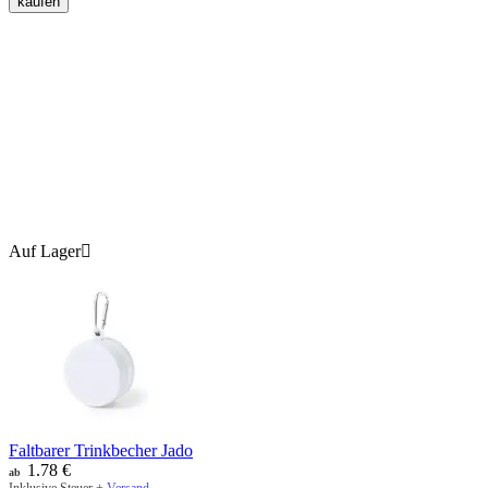
kaufen
Auf Lager

Faltbarer Trinkbecher Jado
1.78
€
ab