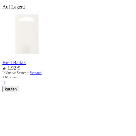
Auf Lager

Brett Barlak
1.92
€
ab
Inklusive Steuer +
Versand
1.61
€
netto

kaufen