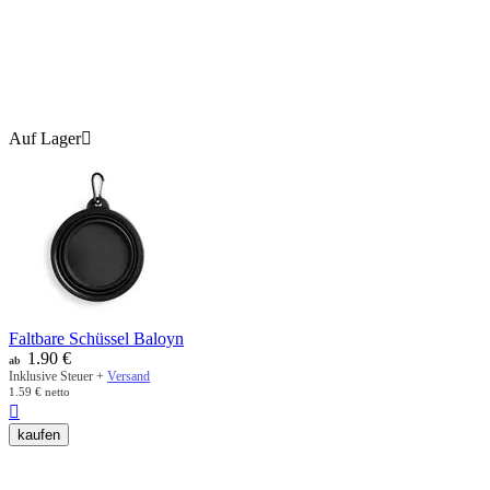
Auf Lager

Faltbare Schüssel Baloyn
1.90
€
ab
Inklusive Steuer +
Versand
1.59
€
netto

kaufen