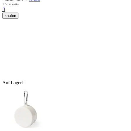
Inklusive Steuer +
Versand
1.50
€
netto

kaufen
Auf Lager
