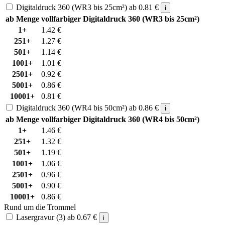
Digitaldruck 360 (WR3 bis 25cm²)
ab
0.81
€
i
ab Menge
vollfarbiger Digitaldruck 360 (WR3 bis 25cm²)
1+
1.42
€
251+
1.27
€
501+
1.14
€
1001+
1.01
€
2501+
0.92
€
5001+
0.86
€
10001+
0.81
€
Digitaldruck 360 (WR4 bis 50cm²)
ab
0.86
€
i
ab Menge
vollfarbiger Digitaldruck 360 (WR4 bis 50cm²)
1+
1.46
€
251+
1.32
€
501+
1.19
€
1001+
1.06
€
2501+
0.96
€
5001+
0.90
€
10001+
0.86
€
Rund um die Trommel
Lasergravur (3)
ab
0.67
€
i