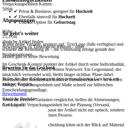
Verpackungseinheit Karton:
50
Stk
✔ Privat & Business: geeignet für
Hochzeit
✔ Ebenfalls sinnvoll für
Hochzeit
Abmessungen
✔ Und als Option für
Geburtstag
Höhe:
So geht’s weiter
25,3
cm
ähnliche Artikel finden
Wähle deine Variante, ergänze ggf. Text/Logo (falls verfügbar) und
Bewertungen zu Trinkflasche Kristum - silber
schließe die Bestellung ab – die Umsetzung erfolgt gemäß den
Produktoptionen.
aktuell gibt es keine Bewertung
Im Geschenk-Kontext punktet der Artikel durch seine Individualität,
Bewerten Sie das Geschenk
im Business-Kontext durch seinen Nutzwert: Ein Gegenstand, der
tatsächlich verwendet wird, bleibt länger sichtbar. Plane dabei
Teilen Sie Ihre Erfahrung mit dem personalisierten Geschenk mit
Hochzeit oder Hochzeit als konkrete Einsatzszenarien – so werden
anderen Kunden.
Menge, Verpackungseinheit und Maße schnell zur hilfreichen
Entscheidungsgrundlage.
Bewertungen
Ähnliche Produkte
Wenn du mehrere Varianten vergleichst, helfen dir Abmessungen,
Auf Lager

Gewicht und Verpackungseinheit bei der Planung (Versand,
Lagerung, Ausgabe). So passt der Artikel nicht nur optisch, sondern
auch organisatorisch in deinen Prozess.
Für eine sichere Kaufentscheidung lohnt sich der Blick auf Material