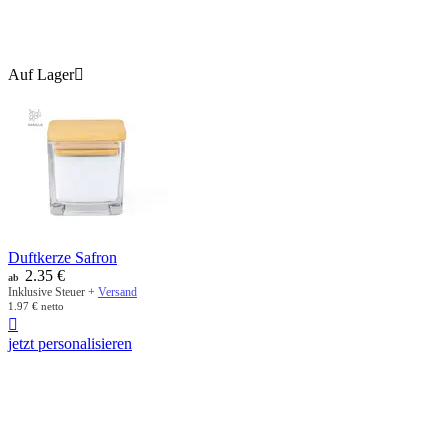
Auf Lager

Duftkerze Safron
2.35
€
ab
Inklusive Steuer +
Versand
1.97
€
netto

jetzt personalisieren