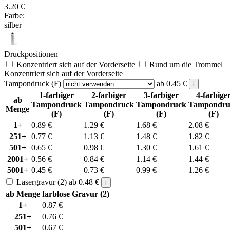
3.20
€
Farbe:
silber
Druckpositionen
Konzentriert sich auf der Vorderseite
Rund um die Trommel
Konzentriert sich auf der Vorderseite
Tampondruck (F)
ab
0.45
€
i
1-farbiger
2-farbiger
3-farbiger
4-farbige
ab
Tampondruck
Tampondruck
Tampondruck
Tampondru
Menge
(F)
(F)
(F)
(F)
1+
0.89
€
1.29
€
1.68
€
2.08
€
251+
0.77
€
1.13
€
1.48
€
1.82
€
501+
0.65
€
0.98
€
1.30
€
1.61
€
2001+
0.56
€
0.84
€
1.14
€
1.44
€
5001+
0.45
€
0.73
€
0.99
€
1.26
€
Lasergravur (2)
ab
0.48
€
i
ab Menge
farblose Gravur (2)
1+
0.87
€
251+
0.76
€
501+
0.67
€