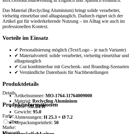
Box.Gebrauchsanweisung in Englisch und Spanisch erhältlich.
Das Material (Reclycling Aluminium) bringt solide verarbeitet,
vielseitig einsetzbar und alltagstauglich. Dadurch eignet sich der
Artikel gut für wiederkehrende Nutzung – im Alltag wie auch im
professionellen Kontext.
Vorteile im Einsatz
✔ Personalisierung möglich (Text/Logo – je nach Variante)
✔ Materialvorteil: solide verarbeitet, vielseitig einsetzbar und
alltagstauglich
✔ Gut kombinierbar mit Geschenk- und Branding-Szenarien
✔ Verständliche Datenbasis für Nachbestellungen
Produktdetails
Details
Artikelnummer:
MO-1764-11764009000
Material:
Reclycling Aluminium
Produktinformationen
Farbe:
SILBER
Gewicht:
95.0
Farbe:
Abmessungen:
H 25.3 × Ø 7.2
silber
Verpackungseinheit:
50
Marke:
Monogift
Einsatzmöglichkeiten