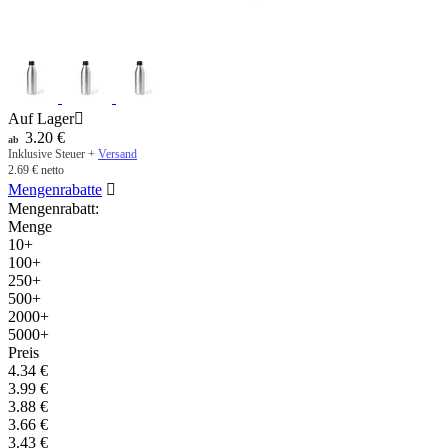
Auf Lager

3.20
€
ab
Inklusive Steuer +
Versand
2.69
€
netto
Mengenrabatte

Mengenrabatt:
Menge
10+
100+
250+
500+
2000+
5000+
Preis
4.34
€
3.99
€
3.88
€
3.66
€
3.43
€