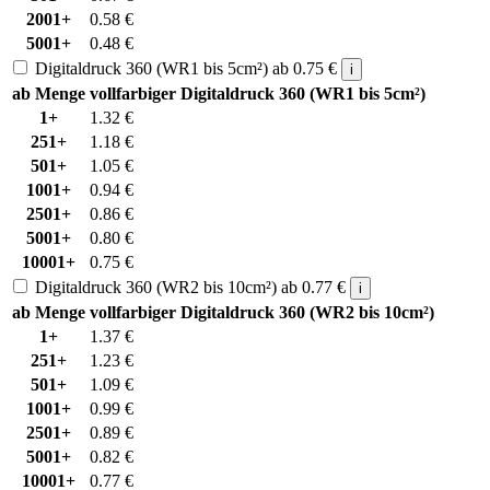
2001+
0.58
€
5001+
0.48
€
Digitaldruck 360 (WR1 bis 5cm²)
ab
0.75
€
i
ab Menge
vollfarbiger Digitaldruck 360 (WR1 bis 5cm²)
1+
1.32
€
251+
1.18
€
501+
1.05
€
1001+
0.94
€
2501+
0.86
€
5001+
0.80
€
10001+
0.75
€
Digitaldruck 360 (WR2 bis 10cm²)
ab
0.77
€
i
ab Menge
vollfarbiger Digitaldruck 360 (WR2 bis 10cm²)
1+
1.37
€
251+
1.23
€
501+
1.09
€
1001+
0.99
€
2501+
0.89
€
5001+
0.82
€
10001+
0.77
€