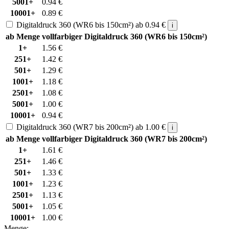
5001+
0.94
€
10001+
0.89
€
Digitaldruck 360 (WR6 bis 150cm²)
ab
0.94
€
i
ab Menge
vollfarbiger Digitaldruck 360 (WR6 bis 150cm²)
1+
1.56
€
251+
1.42
€
501+
1.29
€
1001+
1.18
€
2501+
1.08
€
5001+
1.00
€
10001+
0.94
€
Digitaldruck 360 (WR7 bis 200cm²)
ab
1.00
€
i
ab Menge
vollfarbiger Digitaldruck 360 (WR7 bis 200cm²)
1+
1.61
€
251+
1.46
€
501+
1.33
€
1001+
1.23
€
2501+
1.13
€
5001+
1.05
€
10001+
1.00
€
Menge: