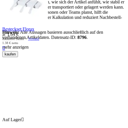
und Maße: Sie bestimmen, wie sich der Artikel anfühlt, wie stabil er
im Gebrauch ist und wie er transportiert oder gelagert werden kann.
Wenn du für mehrere Personen oder Teams planst, hilft die
Verpackungseinheit bei der Kalkulation und reduziert Nachbestell-
Risiken.
Besteckset Florax
Hinweis:
Alle Aussagen basieren ausschließlich auf den
1.64
€
ab
vorhandenen Artikeldaten. Datensatz-ID:
8796
.
Inklusive Steuer +
Versand
1.38
€
netto
mehr anzeigen

kaufen
Auf Lager
