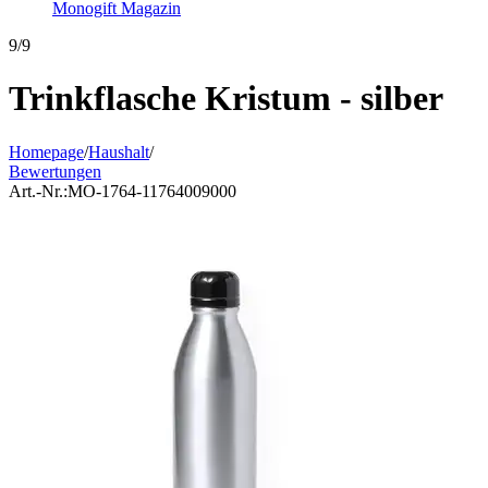
Monogift Magazin
9/9
Trinkflasche Kristum - silber
Homepage
/
Haushalt
/
Bewertungen
Art.-Nr.:
MO-1764-11764009000