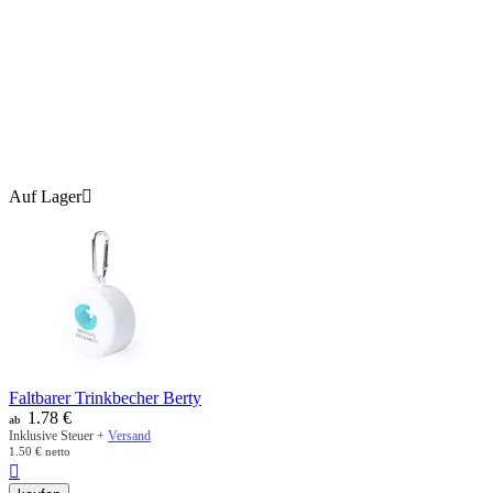
Auf Lager

Faltbarer Trinkbecher Berty
1.78
€
ab
Inklusive Steuer +
Versand
1.50
€
netto
