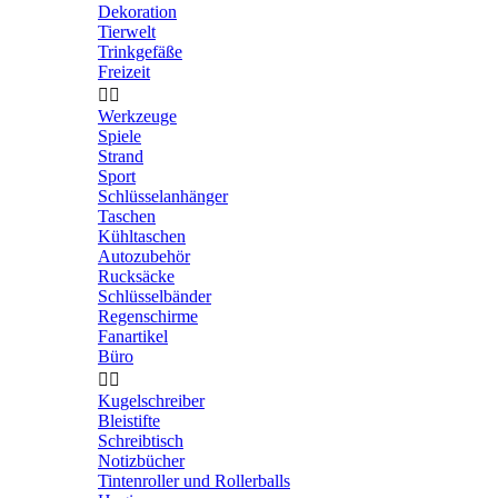
Dekoration
Tierwelt
Trinkgefäße
Freizeit


Werkzeuge
Spiele
Strand
Sport
Schlüsselanhänger
Taschen
Kühltaschen
Autozubehör
Rucksäcke
Schlüsselbänder
Regenschirme
Fanartikel
Büro


Kugelschreiber
Bleistifte
Schreibtisch
Notizbücher
Tintenroller und Rollerballs