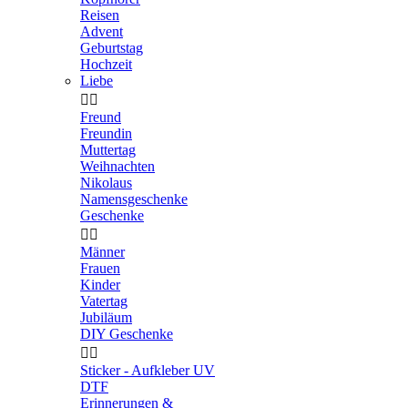
Reisen
Advent
Geburtstag
Hochzeit
Liebe


Freund
Freundin
Muttertag
Weihnachten
Nikolaus
Namensgeschenke
Geschenke


Männer
Frauen
Kinder
Vatertag
Jubiläum
DIY Geschenke


Sticker - Aufkleber UV
DTF
Erinnerungen &