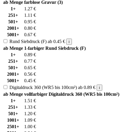
ab Menge
farblose Gravur (3)
1+
1.27
€
251+
1.11
€
501+
0.95
€
2001+
0.80
€
5001+
0.67
€
Rund Siebdruck (F)
ab
0.45
€
i
ab Menge
1-farbiger Rund Siebdruck (F)
1+
0.89
€
251+
0.77
€
501+
0.65
€
2001+
0.56
€
5001+
0.45
€
Digitaldruck 360 (WR5 bis 100cm²)
ab
0.89
€
i
ab Menge
vollfarbiger Digitaldruck 360 (WR5 bis 100cm²)
1+
1.51
€
251+
1.33
€
501+
1.20
€
1001+
1.09
€
2501+
1.00
€