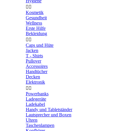
Hygiene


Kosmetik
Gesundheit
Wellness
Erste Hilfe
Bekleidung


Caps und Hüte
Jacken
T - Shirts
Pullover
Accessoires
Handtücher
Decken
Elektronik


Powerbanks
Ladegeräte
Ladekabel
Handy und Tabletständer
Lautsprecher und Boxen
Uhren
Taschenlampen
Kopfhörer