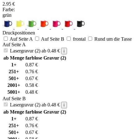
2.95
€
Farbe:
grün
Druckpositionen
Auf Seite A
Auf Seite B
frontal
Rund um die Tasse
Auf Seite A
Lasergravur (2)
ab
0.48
€
i
ab Menge
farblose Gravur (2)
1+
0.87
€
251+
0.76
€
501+
0.67
€
2001+
0.58
€
5001+
0.48
€
Auf Seite B
Lasergravur (2)
ab
0.48
€
i
ab Menge
farblose Gravur (2)
1+
0.87
€
251+
0.76
€
501+
0.67
€