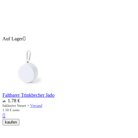
Auf Lager

Faltbarer Trinkbecher Jado
1.78
€
ab
Inklusive Steuer +
Versand
1.50
€
netto

kaufen