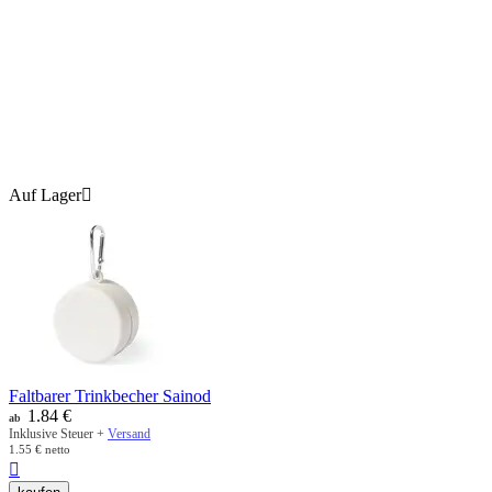
Auf Lager

Faltbarer Trinkbecher Sainod
1.84
€
ab
Inklusive Steuer +
Versand
1.55
€
netto
