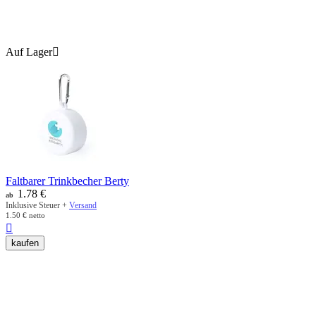
Auf Lager

Faltbarer Trinkbecher Berty
1.78
€
ab
Inklusive Steuer +
Versand
1.50
€
netto

kaufen