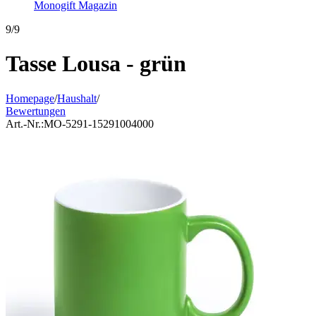
Monogift Magazin
9/9
Tasse Lousa - grün
Homepage
/
Haushalt
/
Bewertungen
Art.-Nr.:
MO-5291-15291004000