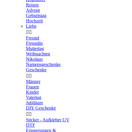
Reisen
Advent
Geburtstag
Hochzeit
Liebe


Freund
Freundin
Muttertag
Weihnachten
Nikolaus
Namensgeschenke
Geschenke


Männer
Frauen
Kinder
Vatertag
Jubiläum
DIY Geschenke


Sticker - Aufkleber UV
DTF
Erinnerungen &