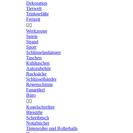
Dekoration
Tierwelt
Trinkgefäße
Freizeit


Werkzeuge
Spiele
Strand
Sport
Schlüsselanhänger
Taschen
Kühltaschen
Autozubehör
Rucksäcke
Schlüsselbänder
Regenschirme
Fanartikel
Büro


Kugelschreiber
Bleistifte
Schreibtisch
Notizbücher
Tintenroller und Rollerballs