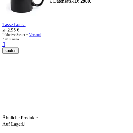
vorhandenen Artikeldaten. Datensatz-ID:
2980
.
mehr anzeigen
Tasse Lousa
2.95
€
ab
Inklusive Steuer +
Versand
2.48
€
netto

kaufen
Ähnliche Produkte
Auf Lager
