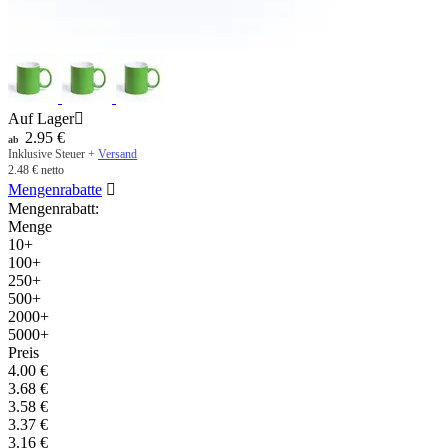
Auf Lager

2.95
€
ab
Inklusive Steuer +
Versand
2.48
€
netto
Mengenrabatte

Mengenrabatt:
Menge
10+
100+
250+
500+
2000+
5000+
Preis
4.00
€
3.68
€
3.58
€
3.37
€
3.16
€