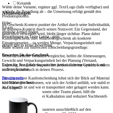
Keramik
Wähle deine Variante, ergänze ggf. Text/Logo (falls verfügbar) und
schließe die Bestellung ab – die Umsetzung erfolgt gemäß den
Abmessungen
Produktoptionen.
Höhe:
Im Geschenk-Kontext punktet der Artikel durch seine Individualität,
9,6
cm
im Business-Kontext durch seinen Nutzwert: Ein Gegenstand, der
ähnliche Artikel finden
tatsächlich verwendet wird, bleibt länger sichtbar. Plane dabei
Bewertungen zu Tasse Lousa - grün
Kundengeschenk oder Mitarbeitergeschenk als konkrete
Einsatzszenarien – so werden Menge, Verpackungseinheit und
aktuell gibt es keine Bewertung
Maße schnell zur hilfreichen Entscheidungsgrundlage.
Bewerten Sie das Geschenk
Wenn du mehrere Varianten vergleichst, helfen dir Abmessungen,
Gewicht und Verpackungseinheit bei der Planung (Versand,
Teilen Sie Ihre Erfahrung mit dem personalisierten Geschenk mit
Lagerung, Ausgabe). So passt der Artikel nicht nur optisch, sondern
anderen Kunden.
auch organisatorisch in deinen Prozess.
Bewertungen
Für eine sichere Kaufentscheidung lohnt sich der Blick auf Material
kürzlich angeschaut
und Maße: Sie bestimmen, wie sich der Artikel anfühlt, wie stabil er
im Gebrauch ist und wie er transportiert oder gelagert werden kann.
Auf Lager

Wenn du für mehrere Personen oder Teams planst, hilft die
Verpackungseinheit bei der Kalkulation und reduziert Nachbestell-
Risiken.
Hinweis:
Alle Aussagen basieren ausschließlich auf den