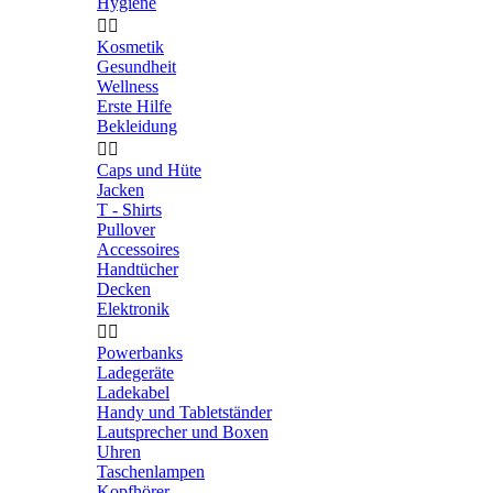
Hygiene


Kosmetik
Gesundheit
Wellness
Erste Hilfe
Bekleidung


Caps und Hüte
Jacken
T - Shirts
Pullover
Accessoires
Handtücher
Decken
Elektronik


Powerbanks
Ladegeräte
Ladekabel
Handy und Tabletständer
Lautsprecher und Boxen
Uhren
Taschenlampen
Kopfhörer