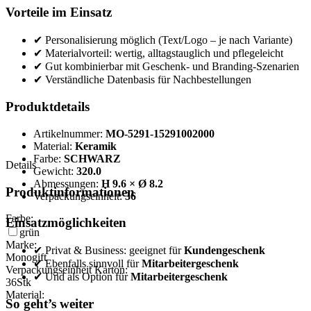
Vorteile im Einsatz
✔ Personalisierung möglich (Text/Logo – je nach Variante)
✔ Materialvorteil: wertig, alltagstauglich und pflegeleicht
✔ Gut kombinierbar mit Geschenk- und Branding-Szenarien
✔ Verständliche Datenbasis für Nachbestellungen
Produktdetails
Artikelnummer:
MO-5291-15291002000
Material:
Keramik
Farbe:
SCHWARZ
Details
Gewicht:
320.0
Abmessungen:
H 9.6 × Ø 8.2
Produktinformationen
Verpackungseinheit:
36
Farbe:
Einsatzmöglichkeiten
grün
Marke:
✔ Privat & Business: geeignet für
Kundengeschenk
Monogift
✔ Ebenfalls sinnvoll für
Mitarbeitergeschenk
Verpackungseinheit Karton:
✔ Und als Option für
Mitarbeitergeschenk
36
Stk
Material:
So geht’s weiter