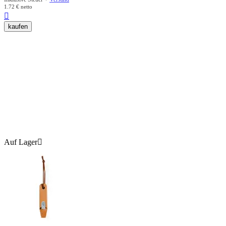
1.72
€
netto

kaufen
Auf Lager
