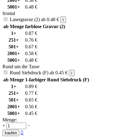
2001+
0.58
€
5001+
0.48
€
frontal
Lasergravur (2)
ab
0.48
€
i
ab Menge
farblose Gravur (2)
1+
0.87
€
251+
0.76
€
501+
0.67
€
2001+
0.58
€
5001+
0.48
€
Rund um die Tasse
Rund Siebdruck (F)
ab
0.45
€
i
ab Menge
1-farbiger Rund Siebdruck (F)
1+
0.89
€
251+
0.77
€
501+
0.65
€
2001+
0.56
€
5001+
0.45
€
Menge:
+
−

kaufen