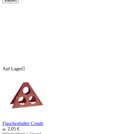
kaufen
Auf Lager

Flaschenhalter Conde
2.05
€
ab
Inklusive Steuer +
Versand