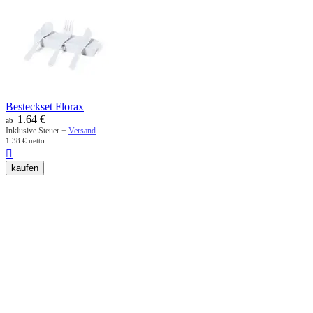
Besteckset Florax
1.64
€
ab
Inklusive Steuer +
Versand
1.38
€
netto

kaufen