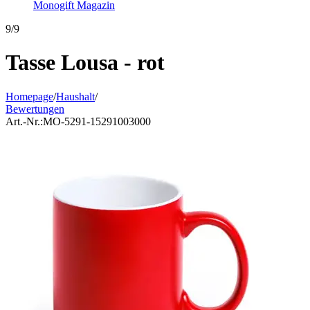
Monogift Magazin
9/9
Tasse Lousa - rot
Homepage
/
Haushalt
/
Bewertungen
Art.-Nr.:
MO-5291-15291003000