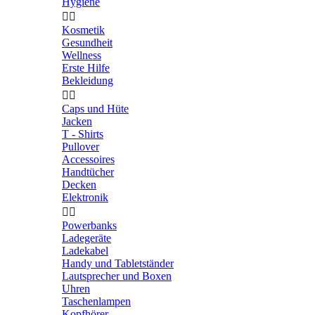
Hygiene


Kosmetik
Gesundheit
Wellness
Erste Hilfe
Bekleidung


Caps und Hüte
Jacken
T - Shirts
Pullover
Accessoires
Handtücher
Decken
Elektronik


Powerbanks
Ladegeräte
Ladekabel
Handy und Tabletständer
Lautsprecher und Boxen
Uhren
Taschenlampen
Kopfhörer