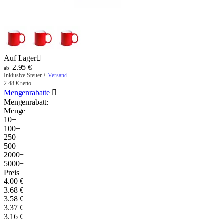
Auf Lager

2.95
€
ab
Inklusive Steuer +
Versand
2.48
€
netto
Mengenrabatte

Mengenrabatt:
Menge
10+
100+
250+
500+
2000+
5000+
Preis
4.00
€
3.68
€
3.58
€
3.37
€
3.16
€