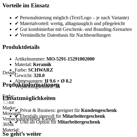
Vorteile im Einsatz
✔ Personalisierung möglich (Text/Logo – je nach Variante)
✔ Materialvorteil: wertig, alltagstauglich und pflegeleicht
✔ Gut kombinierbar mit Geschenk- und Branding-Szenarien
✔ Verständliche Datenbasis für Nachbestellungen
Produktdetails
Artikelnummer:
MO-5291-15291002000
Material:
Keramik
Farbe:
SCHWARZ
Details
Gewicht:
320.0
Abmessungen:
H 9.6 × Ø 8.2
Produktinformationen
Verpackungseinheit:
36
Farbe:
Einsatzmöglichkeiten
rot
Marke:
✔ Privat & Business: geeignet für
Kundengeschenk
Monogift
✔ Ebenfalls sinnvoll für
Mitarbeitergeschenk
Verpackungseinheit Karton:
✔ Und als Option für
Mitarbeitergeschenk
36
Stk
Material:
So geht’s weiter