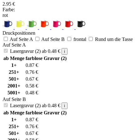
2.95
€
Farbe:
rot
Druckpositionen
Auf Seite A
Auf Seite B
frontal
Rund um die Tasse
Auf Seite A
Lasergravur (2)
ab
0.48
€
i
ab Menge
farblose Gravur (2)
1+
0.87
€
251+
0.76
€
501+
0.67
€
2001+
0.58
€
5001+
0.48
€
Auf Seite B
Lasergravur (2)
ab
0.48
€
i
ab Menge
farblose Gravur (2)
1+
0.87
€
251+
0.76
€
501+
0.67
€