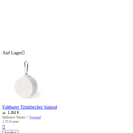
Auf Lager

Faltbarer Trinkbecher Sainod
1.84
€
ab
Inklusive Steuer +
Versand
1.55
€
netto
