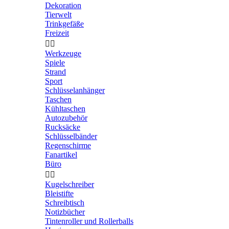
Dekoration
Tierwelt
Trinkgefäße
Freizeit


Werkzeuge
Spiele
Strand
Sport
Schlüsselanhänger
Taschen
Kühltaschen
Autozubehör
Rucksäcke
Schlüsselbänder
Regenschirme
Fanartikel
Büro


Kugelschreiber
Bleistifte
Schreibtisch
Notizbücher
Tintenroller und Rollerballs