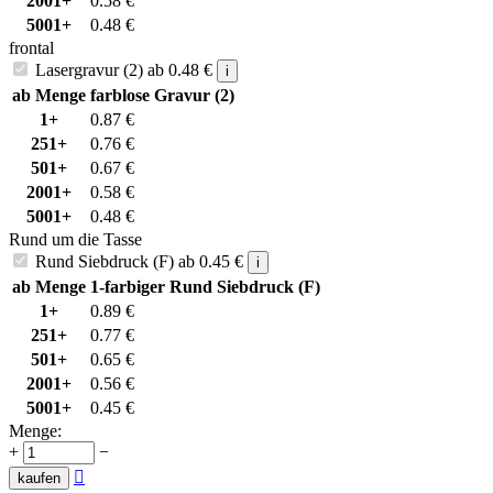
2001+
0.58
€
5001+
0.48
€
frontal
Lasergravur (2)
ab
0.48
€
i
ab Menge
farblose Gravur (2)
1+
0.87
€
251+
0.76
€
501+
0.67
€
2001+
0.58
€
5001+
0.48
€
Rund um die Tasse
Rund Siebdruck (F)
ab
0.45
€
i
ab Menge
1-farbiger Rund Siebdruck (F)
1+
0.89
€
251+
0.77
€
501+
0.65
€
2001+
0.56
€
5001+
0.45
€
Menge:
+
−

kaufen