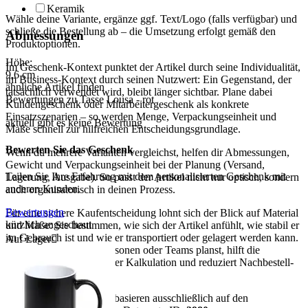
Keramik
Wähle deine Variante, ergänze ggf. Text/Logo (falls verfügbar) und
schließe die Bestellung ab – die Umsetzung erfolgt gemäß den
Abmessungen
Produktoptionen.
Höhe:
Im Geschenk-Kontext punktet der Artikel durch seine Individualität,
9,6
cm
im Business-Kontext durch seinen Nutzwert: Ein Gegenstand, der
ähnliche Artikel finden
tatsächlich verwendet wird, bleibt länger sichtbar. Plane dabei
Bewertungen zu Tasse Lousa - rot
Kundengeschenk oder Mitarbeitergeschenk als konkrete
Einsatzszenarien – so werden Menge, Verpackungseinheit und
aktuell gibt es keine Bewertung
Maße schnell zur hilfreichen Entscheidungsgrundlage.
Bewerten Sie das Geschenk
Wenn du mehrere Varianten vergleichst, helfen dir Abmessungen,
Gewicht und Verpackungseinheit bei der Planung (Versand,
Teilen Sie Ihre Erfahrung mit dem personalisierten Geschenk mit
Lagerung, Ausgabe). So passt der Artikel nicht nur optisch, sondern
anderen Kunden.
auch organisatorisch in deinen Prozess.
Bewertungen
Für eine sichere Kaufentscheidung lohnt sich der Blick auf Material
kürzlich angeschaut
und Maße: Sie bestimmen, wie sich der Artikel anfühlt, wie stabil er
im Gebrauch ist und wie er transportiert oder gelagert werden kann.
Auf Lager

Wenn du für mehrere Personen oder Teams planst, hilft die
Verpackungseinheit bei der Kalkulation und reduziert Nachbestell-
Risiken.
Hinweis:
Alle Aussagen basieren ausschließlich auf den