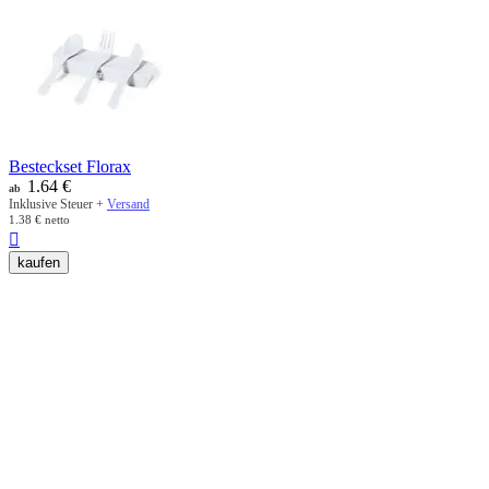
Besteckset Florax
1.64
€
ab
Inklusive Steuer +
Versand
1.38
€
netto

kaufen