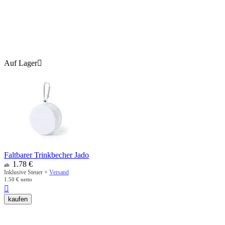
Auf Lager

Faltbarer Trinkbecher Jado
1.78
€
ab
Inklusive Steuer +
Versand
1.50
€
netto

kaufen