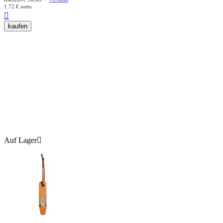
1.72
€
netto

kaufen
Auf Lager
