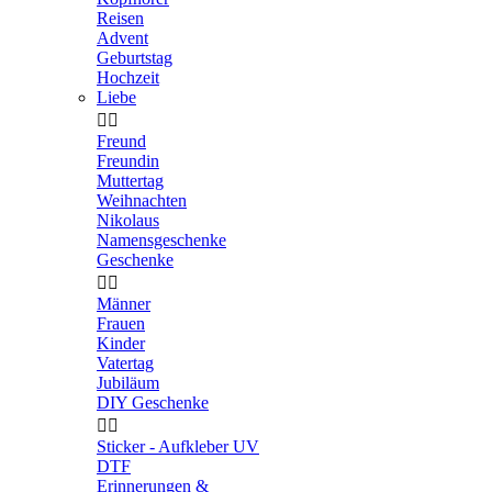
Reisen
Advent
Geburtstag
Hochzeit
Liebe


Freund
Freundin
Muttertag
Weihnachten
Nikolaus
Namensgeschenke
Geschenke


Männer
Frauen
Kinder
Vatertag
Jubiläum
DIY Geschenke


Sticker - Aufkleber UV
DTF
Erinnerungen &