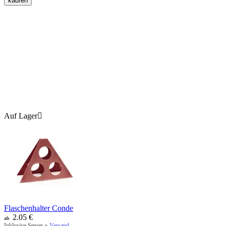
kaufen
Auf Lager

Flaschenhalter Conde
2.05
€
ab
Inklusive Steuer +
Versand