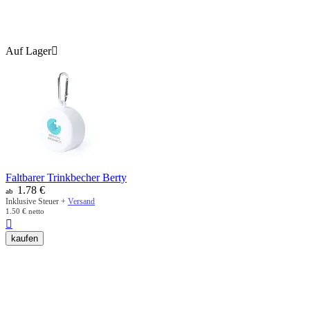
Auf Lager

Faltbarer Trinkbecher Berty
1.78
€
ab
Inklusive Steuer +
Versand
1.50
€
netto

kaufen