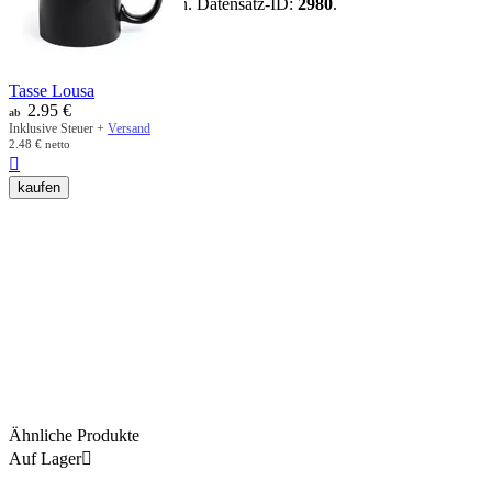
vorhandenen Artikeldaten. Datensatz-ID:
2980
.
mehr anzeigen
Tasse Lousa
2.95
€
ab
Inklusive Steuer +
Versand
2.48
€
netto

kaufen
Ähnliche Produkte
Auf Lager
