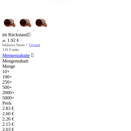
im Rückstand

1.92
€
ab
Inklusive Steuer +
Versand
1.61
€
netto
Mengenrabatte

Mengenrabatt:
Menge
10+
100+
250+
500+
2000+
5000+
Preis
2.83
€
2.60
€
2.26
€
2.15
€
2.03
€