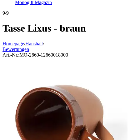
Monogift Magazin
9/9
Tasse Lixus - braun
Homepage
/
Haushalt
/
Bewertungen
Art.-Nr.:
MO-2660-12660018000