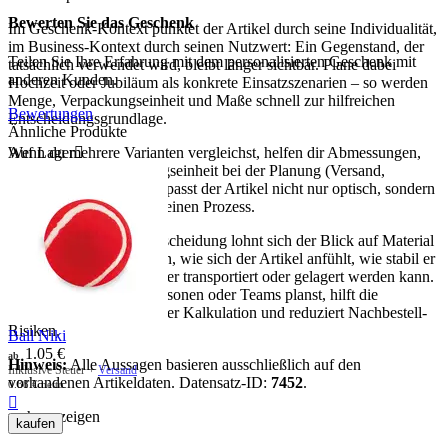
Bewerten Sie das Geschenk
Im Geschenk-Kontext punktet der Artikel durch seine Individualität,
im Business-Kontext durch seinen Nutzwert: Ein Gegenstand, der
Teilen Sie Ihre Erfahrung mit dem personalisierten Geschenk mit
tatsächlich verwendet wird, bleibt länger sichtbar. Plane dabei
anderen Kunden.
Hochzeit oder Jubiläum als konkrete Einsatzszenarien – so werden
Menge, Verpackungseinheit und Maße schnell zur hilfreichen
Bewertungen
Entscheidungsgrundlage.
Ähnliche Produkte
Auf Lager

Wenn du mehrere Varianten vergleichst, helfen dir Abmessungen,
Gewicht und Verpackungseinheit bei der Planung (Versand,
Lagerung, Ausgabe). So passt der Artikel nicht nur optisch, sondern
auch organisatorisch in deinen Prozess.
Für eine sichere Kaufentscheidung lohnt sich der Blick auf Material
und Maße: Sie bestimmen, wie sich der Artikel anfühlt, wie stabil er
im Gebrauch ist und wie er transportiert oder gelagert werden kann.
Wenn du für mehrere Personen oder Teams planst, hilft die
Verpackungseinheit bei der Kalkulation und reduziert Nachbestell-
Risiken.
Ball Niki
1.05
€
ab
Hinweis:
Alle Aussagen basieren ausschließlich auf den
Inklusive Steuer +
Versand
vorhandenen Artikeldaten. Datensatz-ID:
7452
.
0.88
€
netto

mehr anzeigen
kaufen