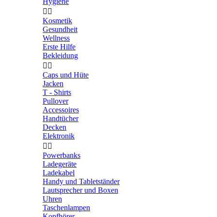
Hygiene


Kosmetik
Gesundheit
Wellness
Erste Hilfe
Bekleidung


Caps und Hüte
Jacken
T - Shirts
Pullover
Accessoires
Handtücher
Decken
Elektronik


Powerbanks
Ladegeräte
Ladekabel
Handy und Tabletständer
Lautsprecher und Boxen
Uhren
Taschenlampen
Kopfhörer