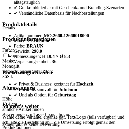
alltagstauglich
✔ Gut kombinierbar mit Geschenk- und Branding-Szenarien
✔ Verständliche Datenbasis für Nachbestellungen
Produktdetails
Details
Artikelnummer:
MO-2660-12660018000
Produktinformationen
Material:
Schlamm
Farbe:
BRAUN
Farbe:
Gewicht:
290.0
braun
Abmessungen:
H 10.4 × Ø 8.3
Marke:
Verpackungseinheit:
36
Monogift
Verpackungseinheit Karton:
Einsatzmöglichkeiten
36
Stk
✔ Privat & Business: geeignet für
Hochzeit
Abmessungen
✔ Ebenfalls sinnvoll für
Jubiläum
✔ Und als Option für
Geburtstag
Höhe:
10,4
cm
So geht’s weiter
ähnliche Artikel finden
Bewertungen zu Tasse Lixus - braun
Wähle deine Variante, ergänze ggf. Text/Logo (falls verfügbar) und
schließe die Bestellung ab – die Umsetzung erfolgt gemäß den
aktuell gibt es keine Bewertung
Produktoptionen.