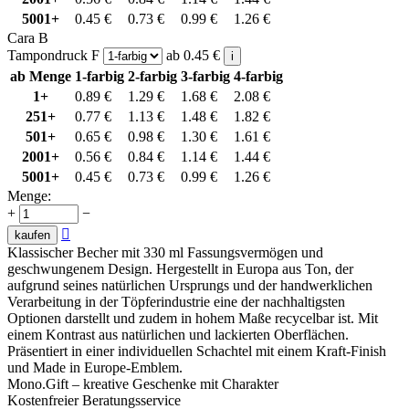
5001+
0.45
€
0.73
€
0.99
€
1.26
€
Cara B
Tampondruck F
ab
0.45
€
i
ab Menge
1-farbig
2-farbig
3-farbig
4-farbig
1+
0.89
€
1.29
€
1.68
€
2.08
€
251+
0.77
€
1.13
€
1.48
€
1.82
€
501+
0.65
€
0.98
€
1.30
€
1.61
€
2001+
0.56
€
0.84
€
1.14
€
1.44
€
5001+
0.45
€
0.73
€
0.99
€
1.26
€
Menge:
+
−

kaufen
Klassischer Becher mit 330 ml Fassungsvermögen und
geschwungenem Design. Hergestellt in Europa aus Ton, der
aufgrund seines natürlichen Ursprungs und der handwerklichen
Verarbeitung in der Töpferindustrie eine der nachhaltigsten
Optionen darstellt und zudem in hohem Maße recycelbar ist. Mit
einem Kontrast aus natürlichen und lackierten Oberflächen.
Präsentiert in einer individuellen Schachtel mit einem Kraft-Finish
und Made in Europe-Emblem.
Mono.Gift – kreative Geschenke mit Charakter
Kostenfreier Beratungsservice