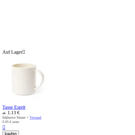
Auf Lager

Tasse Esprit
1.13
€
ab
Inklusive Steuer +
Versand
0.95
€
netto

kaufen