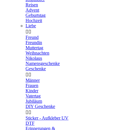
Reisen
Advent
Geburtstag
Hochzeit
Liebe


Freund
Freundin
Muttertag
Weihnachten
Nikolaus
Namensgeschenke
Geschenke


Männer
Frauen
Kinder
Vatertag
Jubiläum
DIY Geschenke


Sticker - Aufkleber UV
DTF
Erinnerungen &