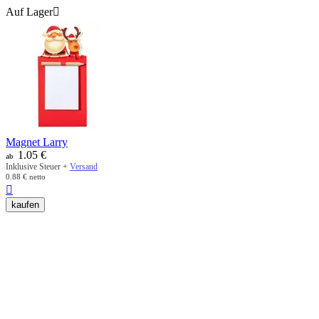
Auf Lager

Magnet Larry
1.05
€
ab
Inklusive Steuer +
Versand
0.88
€
netto

kaufen