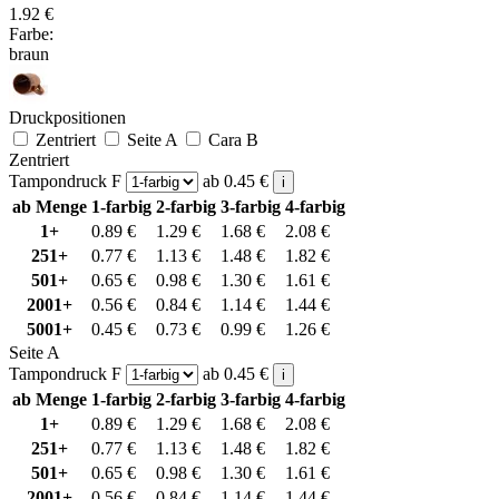
1.92
€
Farbe:
braun
Druckpositionen
Zentriert
Seite A
Cara B
Zentriert
Tampondruck F
ab
0.45
€
i
ab Menge
1-farbig
2-farbig
3-farbig
4-farbig
1+
0.89
€
1.29
€
1.68
€
2.08
€
251+
0.77
€
1.13
€
1.48
€
1.82
€
501+
0.65
€
0.98
€
1.30
€
1.61
€
2001+
0.56
€
0.84
€
1.14
€
1.44
€
5001+
0.45
€
0.73
€
0.99
€
1.26
€
Seite A
Tampondruck F
ab
0.45
€
i
ab Menge
1-farbig
2-farbig
3-farbig
4-farbig
1+
0.89
€
1.29
€
1.68
€
2.08
€
251+
0.77
€
1.13
€
1.48
€
1.82
€
501+
0.65
€
0.98
€
1.30
€
1.61
€
2001+
0.56
€
0.84
€
1.14
€
1.44
€