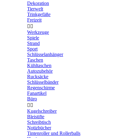
Dekoration
Tierwelt
Trinkgefäße
Freizeit


Werkzeuge
Spiele
Strand
Sport
Schlüsselanhänger
Taschen
Kühltaschen
Autozubehör
Rucksäcke
Schlüsselbänder
Regenschirme
Fanartikel
Büro


Kugelschreiber
Bleistifte
Schreibtisch
Notizbücher
Tintenroller und Rollerballs