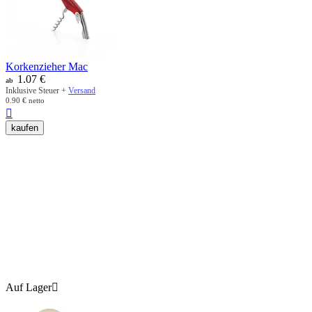
Korkenzieher Mac
1.07
€
ab
Inklusive Steuer +
Versand
0.90
€
netto

kaufen
Auf Lager
