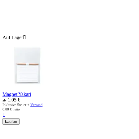
Auf Lager

Magnet Yakari
1.05
€
ab
Inklusive Steuer +
Versand
0.88
€
netto

kaufen