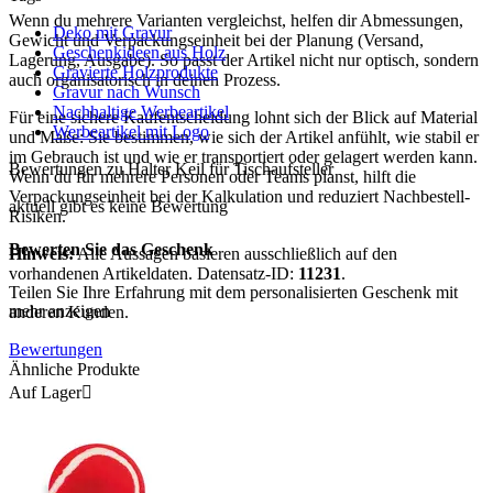
Wenn du mehrere Varianten vergleichst, helfen dir Abmessungen,
Deko mit Gravur
Gewicht und Verpackungseinheit bei der Planung (Versand,
Geschenkideen aus Holz
Lagerung, Ausgabe). So passt der Artikel nicht nur optisch, sondern
Gravierte Holzprodukte
auch organisatorisch in deinen Prozess.
Gravur nach Wunsch
Nachhaltige Werbeartikel
Für eine sichere Kaufentscheidung lohnt sich der Blick auf Material
Werbeartikel mit Logo
und Maße: Sie bestimmen, wie sich der Artikel anfühlt, wie stabil er
im Gebrauch ist und wie er transportiert oder gelagert werden kann.
Bewertungen zu Halter Keil für Tischaufsteller
Wenn du für mehrere Personen oder Teams planst, hilft die
Verpackungseinheit bei der Kalkulation und reduziert Nachbestell-
aktuell gibt es keine Bewertung
Risiken.
Bewerten Sie das Geschenk
Hinweis:
Alle Aussagen basieren ausschließlich auf den
vorhandenen Artikeldaten. Datensatz-ID:
11231
.
Teilen Sie Ihre Erfahrung mit dem personalisierten Geschenk mit
mehr anzeigen
anderen Kunden.
Bewertungen
Ähnliche Produkte
Auf Lager
