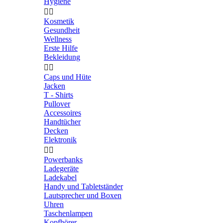
Hygiene


Kosmetik
Gesundheit
Wellness
Erste Hilfe
Bekleidung


Caps und Hüte
Jacken
T - Shirts
Pullover
Accessoires
Handtücher
Decken
Elektronik


Powerbanks
Ladegeräte
Ladekabel
Handy und Tabletständer
Lautsprecher und Boxen
Uhren
Taschenlampen
Kopfhörer