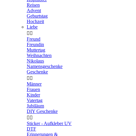
Reisen
Advent
Geburtstag
Hochzeit
Liebe


Freund
Freundin
Muttertag
Weihnachten
Nikolaus
Namensgeschenke
Geschenke


Männer
Frauen
Kinder
Vatertag
Jubiläum
DIY Geschenke


Sticker - Aufkleber UV
DTF
Erinnerungen &