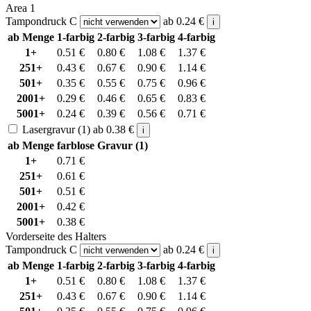
Area 1
Tampondruck C
ab
0.24
€
i
ab Menge
1-farbig
2-farbig
3-farbig
4-farbig
1+
0.51
€
0.80
€
1.08
€
1.37
€
251+
0.43
€
0.67
€
0.90
€
1.14
€
501+
0.35
€
0.55
€
0.75
€
0.96
€
2001+
0.29
€
0.46
€
0.65
€
0.83
€
5001+
0.24
€
0.39
€
0.56
€
0.71
€
Lasergravur (1)
ab
0.38
€
i
ab Menge
farblose Gravur (1)
1+
0.71
€
251+
0.61
€
501+
0.51
€
2001+
0.42
€
5001+
0.38
€
Vorderseite des Halters
Tampondruck C
ab
0.24
€
i
ab Menge
1-farbig
2-farbig
3-farbig
4-farbig
1+
0.51
€
0.80
€
1.08
€
1.37
€
251+
0.43
€
0.67
€
0.90
€
1.14
€