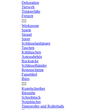
Dekoration
Tierwelt
Trinkgefäße
Freizeit


Werkzeuge
Spiele
Strand
Sport
Schlüsselanhänger
Taschen
Kühltaschen
Autozubehör
Rucksäcke
Schlüsselbänder
Regenschirme
Fanartikel
Büro


Kugelschreiber
Bleistifte
Schreibtisch
Notizbücher
Tintenroller und Rollerballs