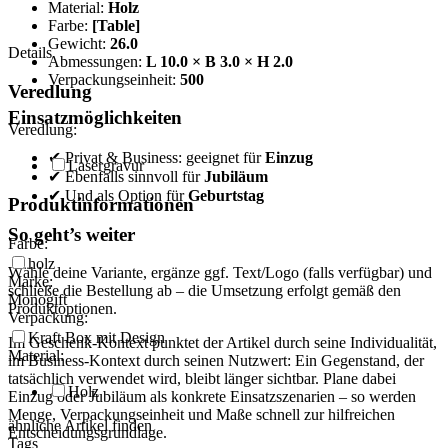
Material:
Holz
Farbe:
[Table]
Gewicht:
26.0
Details
Abmessungen:
L 10.0 × B 3.0 × H 2.0
Verpackungseinheit:
500
Veredlung
Einsatzmöglichkeiten
Veredlung:
✔ Privat & Business: geeignet für
Einzug
Lasergravur
✔ Ebenfalls sinnvoll für
Jubiläum
✔ Und als Option für
Geburtstag
Produktinformationen
So geht’s weiter
Farbe:
holz
Wähle deine Variante, ergänze ggf. Text/Logo (falls verfügbar) und
Marke:
schließe die Bestellung ab – die Umsetzung erfolgt gemäß den
Monogift
Produktoptionen.
Verpackung:
Kraft Box mit Design
Im Geschenk-Kontext punktet der Artikel durch seine Individualität,
Material:
im Business-Kontext durch seinen Nutzwert: Ein Gegenstand, der
tatsächlich verwendet wird, bleibt länger sichtbar. Plane dabei
Holz
Einzug oder Jubiläum als konkrete Einsatzszenarien – so werden
Menge, Verpackungseinheit und Maße schnell zur hilfreichen
ähnliche Artikel finden
Entscheidungsgrundlage.
Tags