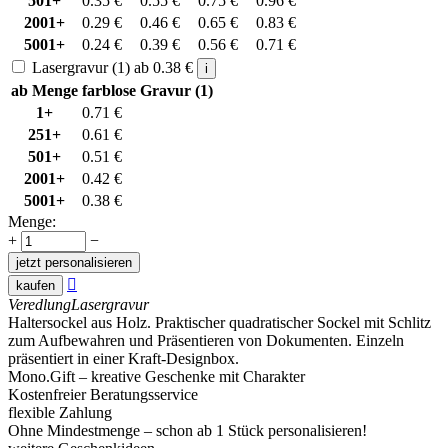
501+
0.35
€
0.55
€
0.75
€
0.96
€
2001+
0.29
€
0.46
€
0.65
€
0.83
€
5001+
0.24
€
0.39
€
0.56
€
0.71
€
Lasergravur (1)
ab
0.38
€
i
ab Menge
farblose Gravur (1)
1+
0.71
€
251+
0.61
€
501+
0.51
€
2001+
0.42
€
5001+
0.38
€
Menge:
+
−
jetzt personalisieren

kaufen
Veredlung
Lasergravur
Haltersockel aus Holz. Praktischer quadratischer Sockel mit Schlitz
zum Aufbewahren und Präsentieren von Dokumenten. Einzeln
präsentiert in einer Kraft-Designbox.
Mono.Gift – kreative Geschenke mit Charakter
Kostenfreier Beratungsservice
flexible Zahlung
Ohne Mindestmenge – schon ab 1 Stück personalisieren!