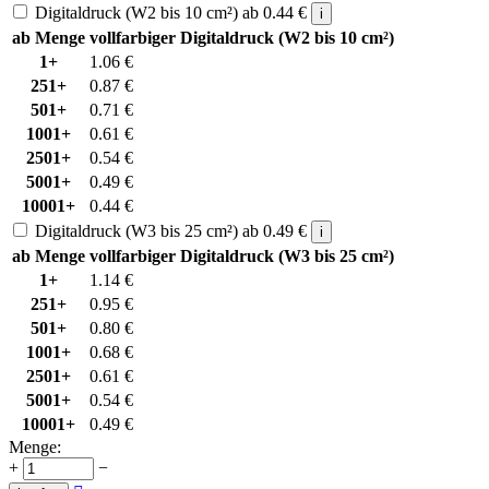
Digitaldruck (W2 bis 10 cm²)
ab
0.44
€
i
ab Menge
vollfarbiger Digitaldruck (W2 bis 10 cm²)
1+
1.06
€
251+
0.87
€
501+
0.71
€
1001+
0.61
€
2501+
0.54
€
5001+
0.49
€
10001+
0.44
€
Digitaldruck (W3 bis 25 cm²)
ab
0.49
€
i
ab Menge
vollfarbiger Digitaldruck (W3 bis 25 cm²)
1+
1.14
€
251+
0.95
€
501+
0.80
€
1001+
0.68
€
2501+
0.61
€
5001+
0.54
€
10001+
0.49
€
Menge:
+
−