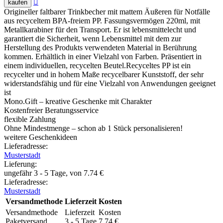

kaufen
Origineller faltbarer Trinkbecher mit mattem Äußeren für Notfälle
aus recyceltem BPA-freiem PP. Fassungsvermögen 220ml, mit
Metallkarabiner für den Transport. Er ist lebensmittelecht und
garantiert die Sicherheit, wenn Lebensmittel mit dem zur
Herstellung des Produkts verwendeten Material in Berührung
kommen. Erhältlich in einer Vielzahl von Farben. Präsentiert in
einem individuellen, recycelten Beutel.Recyceltes PP ist ein
recycelter und in hohem Maße recycelbarer Kunststoff, der sehr
widerstandsfähig und für eine Vielzahl von Anwendungen geeignet
ist
Mono.Gift – kreative Geschenke mit Charakter
Kostenfreier Beratungsservice
flexible Zahlung
Ohne Mindestmenge – schon ab 1 Stück personalisieren!
weitere Geschenkideen
Lieferadresse:
Musterstadt
Lieferung
:
ungefähr 3 - 5 Tage, von
7.74
€
Lieferadresse:
Musterstadt
Versandmethode
Lieferzeit
Kosten
Versandmethode
Lieferzeit
Kosten
Paketversand
3 - 5 Tage
7.74
€