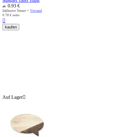
Magnet Tafel Yupit
0.93
€
ab
Inklusive Steuer +
Versand
0.78
€
netto

kaufen
Auf Lager
