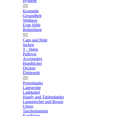
Hygiene


Kosmetik
Gesundheit
Wellness
Erste Hilfe
Bekleidung


Caps und Hüte
Jacken
T - Shirts
Pullover
Accessoires
Handtücher
Decken
Elektronik


Powerbanks
Ladegeräte
Ladekabel
Handy und Tabletständer
Lautsprecher und Boxen
Uhren
Taschenlampen
Kopfhörer