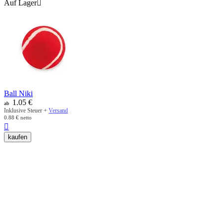
Auf Lager

Ball Niki
1.05
€
ab
Inklusive Steuer +
Versand
0.88
€
netto

kaufen