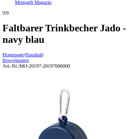
Monogift Magazin
9/9
Faltbarer Trinkbecher Jado -
navy blau
Homepage
/
Haushalt
/
Bewertungen
Art.-Nr.:
MO-20197-20197006000