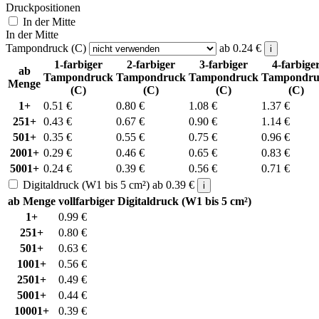
Druckpositionen
In der Mitte
In der Mitte
Tampondruck (C)
ab
0.24
€
i
1-farbiger
2-farbiger
3-farbiger
4-farbige
ab
Tampondruck
Tampondruck
Tampondruck
Tampondru
Menge
(C)
(C)
(C)
(C)
1+
0.51
€
0.80
€
1.08
€
1.37
€
251+
0.43
€
0.67
€
0.90
€
1.14
€
501+
0.35
€
0.55
€
0.75
€
0.96
€
2001+
0.29
€
0.46
€
0.65
€
0.83
€
5001+
0.24
€
0.39
€
0.56
€
0.71
€
Digitaldruck (W1 bis 5 cm²)
ab
0.39
€
i
ab Menge
vollfarbiger Digitaldruck (W1 bis 5 cm²)
1+
0.99
€
251+
0.80
€
501+
0.63
€
1001+
0.56
€
2501+
0.49
€
5001+
0.44
€
10001+
0.39
€