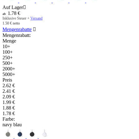
Auf Lager

1.78
€
ab
Inklusive Steuer +
Versand
1.50
€
netto
Mengenrabatte

Mengenrabatt:
Menge
10+
100+
250+
500+
2000+
5000+
Preis
2.62
€
2.41
€
2.09
€
1.99
€
1.88
€
1.78
€
Farbe:
navy blau