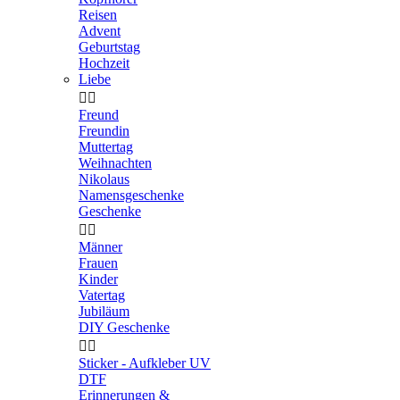
Reisen
Advent
Geburtstag
Hochzeit
Liebe


Freund
Freundin
Muttertag
Weihnachten
Nikolaus
Namensgeschenke
Geschenke


Männer
Frauen
Kinder
Vatertag
Jubiläum
DIY Geschenke


Sticker - Aufkleber UV
DTF
Erinnerungen &