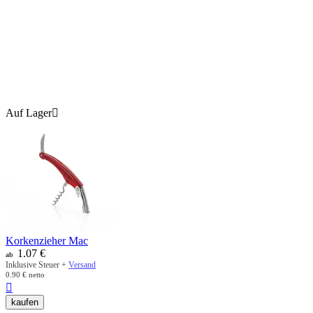
Auf Lager

Korkenzieher Mac
1.07
€
ab
Inklusive Steuer +
Versand
0.90
€
netto

kaufen