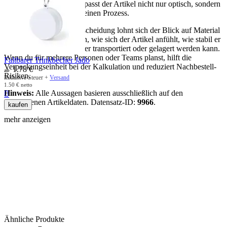
Lagerung, Ausgabe). So passt der Artikel nicht nur optisch, sondern
auch organisatorisch in deinen Prozess.
Für eine sichere Kaufentscheidung lohnt sich der Blick auf Material
und Maße: Sie bestimmen, wie sich der Artikel anfühlt, wie stabil er
im Gebrauch ist und wie er transportiert oder gelagert werden kann.
Wenn du für mehrere Personen oder Teams planst, hilft die
Faltbarer Trinkbecher Jado
Verpackungseinheit bei der Kalkulation und reduziert Nachbestell-
1.78
€
ab
Risiken.
Inklusive Steuer +
Versand
1.50
€
netto
Hinweis:
Alle Aussagen basieren ausschließlich auf den

vorhandenen Artikeldaten. Datensatz-ID:
9966
.
kaufen
mehr anzeigen
Ähnliche Produkte