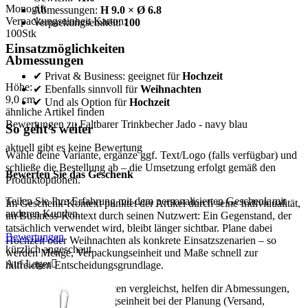
Monogift
Abmessungen:
H 9.0 × Ø 6.8
Verpackungseinheit Karton:
Verpackungseinheit:
100
100
Stk
Einsatzmöglichkeiten
Abmessungen
✔ Privat & Business: geeignet für
Hochzeit
Höhe:
✔ Ebenfalls sinnvoll für
Weihnachten
9,0
cm
✔ Und als Option für
Hochzeit
ähnliche Artikel finden
Bewertungen zu Faltbarer Trinkbecher Jado - navy blau
So geht’s weiter
aktuell gibt es keine Bewertung
Wähle deine Variante, ergänze ggf. Text/Logo (falls verfügbar) und
schließe die Bestellung ab – die Umsetzung erfolgt gemäß den
Bewerten Sie das Geschenk
Produktoptionen.
Teilen Sie Ihre Erfahrung mit dem personalisierten Geschenk mit
Im Geschenk-Kontext punktet der Artikel durch seine Individualität,
anderen Kunden.
im Business-Kontext durch seinen Nutzwert: Ein Gegenstand, der
tatsächlich verwendet wird, bleibt länger sichtbar. Plane dabei
Bewertungen
Hochzeit oder Weihnachten als konkrete Einsatzszenarien – so
kürzlich angeschaut
werden Menge, Verpackungseinheit und Maße schnell zur
Auf Lager

hilfreichen Entscheidungsgrundlage.
Wenn du mehrere Varianten vergleichst, helfen dir Abmessungen,
Gewicht und Verpackungseinheit bei der Planung (Versand,