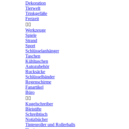
Dekoration
Tierwelt
Trinkgefäße
Freizeit


Werkzeuge
Spiele
Strand
Sport
Schlüsselanhänger
Taschen
Kühltaschen
Autozubehör
Rucksäcke
Schlüsselbänder
Regenschirme
Fanartikel
Büro


Kugelschreiber
Bleistifte
Schreibtisch
Notizbücher
Tintenroller und Rollerballs