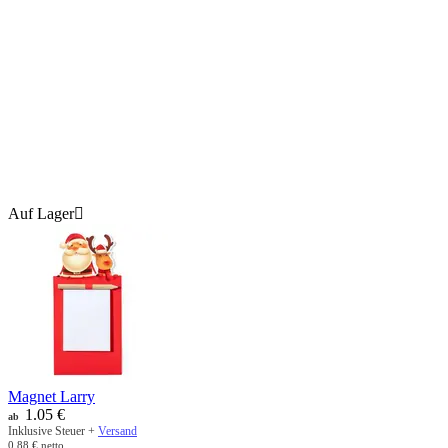
Auf Lager

Magnet Larry
1.05
€
ab
Inklusive Steuer +
Versand
0.88
€
netto