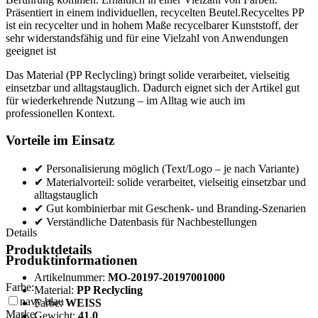
Präsentiert in einem individuellen, recycelten Beutel.Recyceltes PP
ist ein recycelter und in hohem Maße recycelbarer Kunststoff, der
sehr widerstandsfähig und für eine Vielzahl von Anwendungen
geeignet ist
Das Material (PP Reclycling) bringt solide verarbeitet, vielseitig
einsetzbar und alltagstauglich. Dadurch eignet sich der Artikel gut
für wiederkehrende Nutzung – im Alltag wie auch im
professionellen Kontext.
Vorteile im Einsatz
✔ Personalisierung möglich (Text/Logo – je nach Variante)
✔ Materialvorteil: solide verarbeitet, vielseitig einsetzbar und
alltagstauglich
✔ Gut kombinierbar mit Geschenk- und Branding-Szenarien
✔ Verständliche Datenbasis für Nachbestellungen
Details
Produktdetails
Produktinformationen
Artikelnummer:
MO-20197-20197001000
Farbe:
Material:
PP Reclycling
navy blau
Farbe:
WEISS
Marke:
Gewicht:
41.0