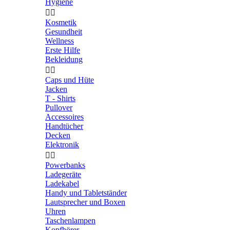
Hygiene


Kosmetik
Gesundheit
Wellness
Erste Hilfe
Bekleidung


Caps und Hüte
Jacken
T - Shirts
Pullover
Accessoires
Handtücher
Decken
Elektronik


Powerbanks
Ladegeräte
Ladekabel
Handy und Tabletständer
Lautsprecher und Boxen
Uhren
Taschenlampen
Kopfhörer