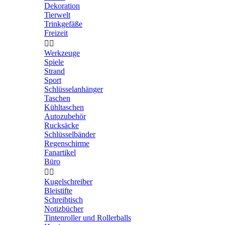
Dekoration
Tierwelt
Trinkgefäße
Freizeit


Werkzeuge
Spiele
Strand
Sport
Schlüsselanhänger
Taschen
Kühltaschen
Autozubehör
Rucksäcke
Schlüsselbänder
Regenschirme
Fanartikel
Büro


Kugelschreiber
Bleistifte
Schreibtisch
Notizbücher
Tintenroller und Rollerballs