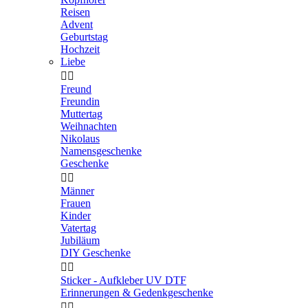
Reisen
Advent
Geburtstag
Hochzeit
Liebe


Freund
Freundin
Muttertag
Weihnachten
Nikolaus
Namensgeschenke
Geschenke


Männer
Frauen
Kinder
Vatertag
Jubiläum
DIY Geschenke


Sticker - Aufkleber UV DTF
Erinnerungen & Gedenkgeschenke

