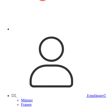


Empfänger

Männer
Frauen