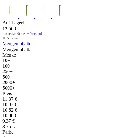
Auf Lager

12.50
€
Inklusive Steuer +
Versand
10.50
€
netto
Mengenrabatte

Mengenrabatt:
Menge
10+
100+
250+
500+
2000+
5000+
Preis
11.87
€
10.92
€
10.62
€
10.00
€
9.37
€
8.75
€
Farbe: