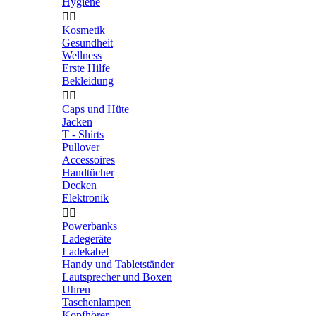
Hygiene


Kosmetik
Gesundheit
Wellness
Erste Hilfe
Bekleidung


Caps und Hüte
Jacken
T - Shirts
Pullover
Accessoires
Handtücher
Decken
Elektronik


Powerbanks
Ladegeräte
Ladekabel
Handy und Tabletständer
Lautsprecher und Boxen
Uhren
Taschenlampen
Kopfhörer