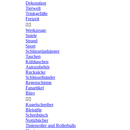
Dekoration
Tierwelt
Trinkgefäße
Freizeit


Werkzeuge
Spiele
Strand
Sport
Schlüsselanhänger
Taschen
Kühltaschen
Autozubehör
Rucksäcke
Schlüsselbänder
Regenschirme
Fanartikel
Büro


Kugelschreiber
Bleistifte
Schreibtisch
Notizbücher
Tintenroller und Rollerballs