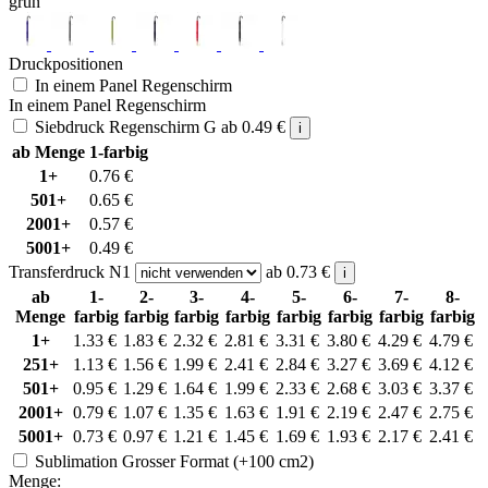
grün
Druckpositionen
In einem Panel Regenschirm
In einem Panel Regenschirm
Siebdruck Regenschirm G
ab
0.49
€
i
ab Menge
1-farbig
1+
0.76
€
501+
0.65
€
2001+
0.57
€
5001+
0.49
€
Transferdruck N1
ab
0.73
€
i
ab
1-
2-
3-
4-
5-
6-
7-
8-
Menge
farbig
farbig
farbig
farbig
farbig
farbig
farbig
farbig
1+
1.33
€
1.83
€
2.32
€
2.81
€
3.31
€
3.80
€
4.29
€
4.79
€
251+
1.13
€
1.56
€
1.99
€
2.41
€
2.84
€
3.27
€
3.69
€
4.12
€
501+
0.95
€
1.29
€
1.64
€
1.99
€
2.33
€
2.68
€
3.03
€
3.37
€
2001+
0.79
€
1.07
€
1.35
€
1.63
€
1.91
€
2.19
€
2.47
€
2.75
€
5001+
0.73
€
0.97
€
1.21
€
1.45
€
1.69
€
1.93
€
2.17
€
2.41
€
Sublimation Grosser Format (+100 cm2)
Menge: