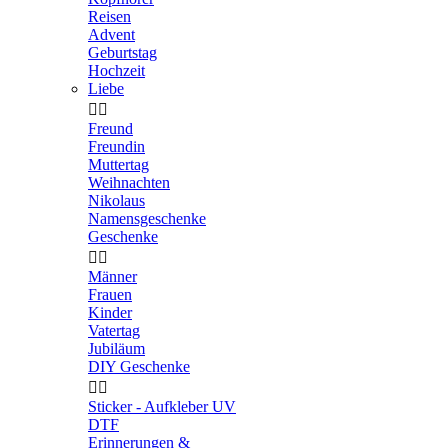
Reisen
Advent
Geburtstag
Hochzeit
Liebe


Freund
Freundin
Muttertag
Weihnachten
Nikolaus
Namensgeschenke
Geschenke


Männer
Frauen
Kinder
Vatertag
Jubiläum
DIY Geschenke


Sticker - Aufkleber UV
DTF
Erinnerungen &