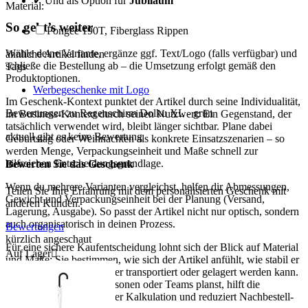
✔ Und als Option für
Jubiläum
Material:
So geht’s weiter
Pongee 190T, Fiberglass Rippen
Wähle deine Variante, ergänze ggf. Text/Logo (falls verfügbar) und
ähnliche Artikel finden
schließe die Bestellung ab – die Umsetzung erfolgt gemäß den
Tags
Produktoptionen.
Werbegeschenke mit Logo
Im Geschenk-Kontext punktet der Artikel durch seine Individualität,
Bewertungen zu Regenschirm Dolku XL - grün
im Business-Kontext durch seinen Nutzwert: Ein Gegenstand, der
tatsächlich verwendet wird, bleibt länger sichtbar. Plane dabei
aktuell gibt es keine Bewertung
Geburtstag oder Weihnachten als konkrete Einsatzszenarien – so
werden Menge, Verpackungseinheit und Maße schnell zur
hilfreichen Entscheidungsgrundlage.
Bewerten Sie das Geschenk
Wenn du mehrere Varianten vergleichst, helfen dir Abmessungen,
Teilen Sie Ihre Erfahrung mit dem personalisierten Geschenk mit
Gewicht und Verpackungseinheit bei der Planung (Versand,
anderen Kunden.
Lagerung, Ausgabe). So passt der Artikel nicht nur optisch, sondern
auch organisatorisch in deinen Prozess.
Bewertungen
kürzlich angeschaut
Für eine sichere Kaufentscheidung lohnt sich der Blick auf Material
Auf Lager

und Maße: Sie bestimmen, wie sich der Artikel anfühlt, wie stabil er
im Gebrauch ist und wie er transportiert oder gelagert werden kann.
Wenn du für mehrere Personen oder Teams planst, hilft die
Verpackungseinheit bei der Kalkulation und reduziert Nachbestell-