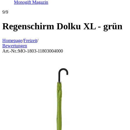
Monogift Magazin
9/9
Regenschirm Dolku XL - grün
Homepage
/
Freizeit
/
Bewertungen
Art.-Nr.:
MO-1803-11803004000