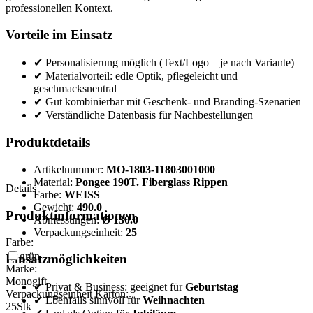
professionellen Kontext.
Vorteile im Einsatz
✔ Personalisierung möglich (Text/Logo – je nach Variante)
✔ Materialvorteil: edle Optik, pflegeleicht und
geschmacksneutral
✔ Gut kombinierbar mit Geschenk- und Branding-Szenarien
✔ Verständliche Datenbasis für Nachbestellungen
Produktdetails
Artikelnummer:
MO-1803-11803001000
Material:
Pongee 190T. Fiberglass Rippen
Details
Farbe:
WEISS
Gewicht:
490.0
Produktinformationen
Abmessungen:
Ø 130.0
Verpackungseinheit:
25
Farbe:
grün
Einsatzmöglichkeiten
Marke:
Monogift
✔ Privat & Business: geeignet für
Geburtstag
Verpackungseinheit Karton:
✔ Ebenfalls sinnvoll für
Weihnachten
25
Stk