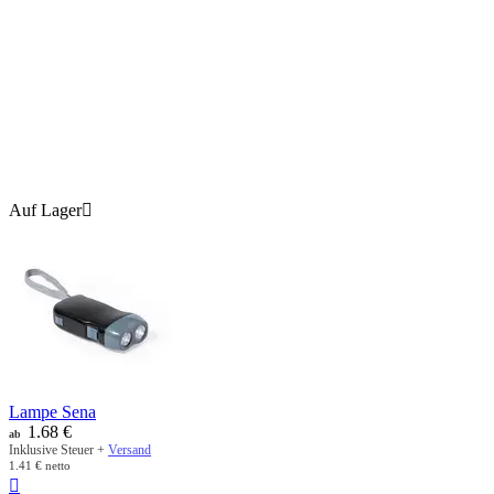
Auf Lager

Lampe Sena
1.68
€
ab
Inklusive Steuer +
Versand
1.41
€
netto
