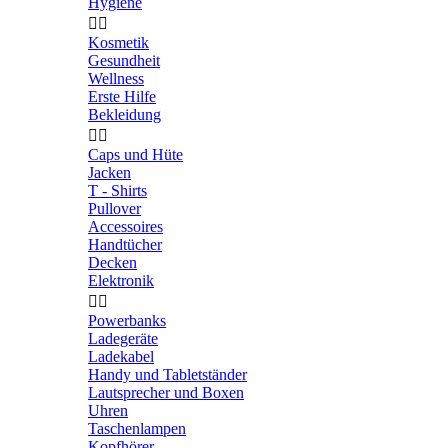
Hygiene


Kosmetik
Gesundheit
Wellness
Erste Hilfe
Bekleidung


Caps und Hüte
Jacken
T - Shirts
Pullover
Accessoires
Handtücher
Decken
Elektronik


Powerbanks
Ladegeräte
Ladekabel
Handy und Tabletständer
Lautsprecher und Boxen
Uhren
Taschenlampen
Kopfhörer