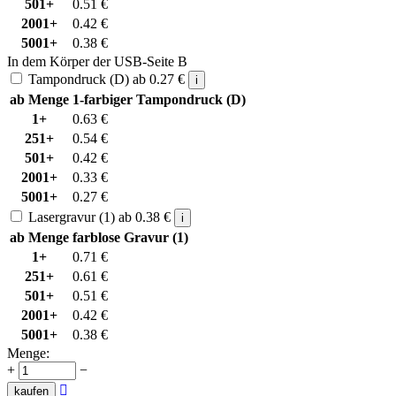
501+
0.51
€
2001+
0.42
€
5001+
0.38
€
In dem Körper der USB-Seite B
Tampondruck (D)
ab
0.27
€
i
ab Menge
1-farbiger Tampondruck (D)
1+
0.63
€
251+
0.54
€
501+
0.42
€
2001+
0.33
€
5001+
0.27
€
Lasergravur (1)
ab
0.38
€
i
ab Menge
farblose Gravur (1)
1+
0.71
€
251+
0.61
€
501+
0.51
€
2001+
0.42
€
5001+
0.38
€
Menge:
+
−

kaufen