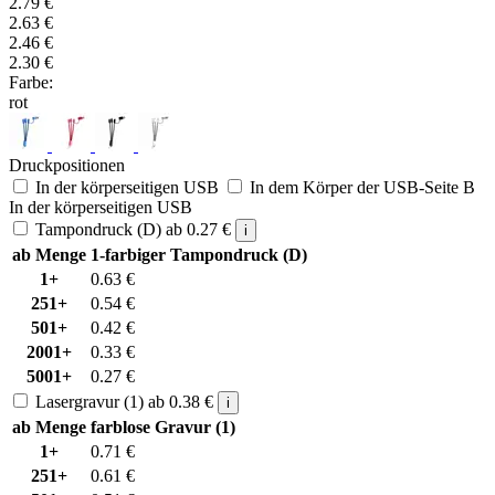
2.79
€
2.63
€
2.46
€
2.30
€
Farbe:
rot
Druckpositionen
In der körperseitigen USB
In dem Körper der USB-Seite B
In der körperseitigen USB
Tampondruck (D)
ab
0.27
€
i
ab Menge
1-farbiger Tampondruck (D)
1+
0.63
€
251+
0.54
€
501+
0.42
€
2001+
0.33
€
5001+
0.27
€
Lasergravur (1)
ab
0.38
€
i
ab Menge
farblose Gravur (1)
1+
0.71
€
251+
0.61
€