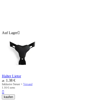
Auf Lager

Halter Lietor
1.38
€
ab
Inklusive Steuer +
Versand
1.16
€
netto

kaufen