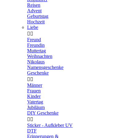
Reisen
Advent
Geburtstag
Hochzeit
Liebe


Freund
Freundin
Muttertag
Weihnachten
Nikolaus
Namensgeschenke
Geschenke


Männer
Frauen
Kinder
Vatertag
Jubiläum
DIY Geschenke


Sticker - Aufkleber UV
DTF
Erinnerungen &