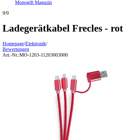
Monogift Magazin
9/9
Ladegerätkabel Frecles - rot
Homepage
/
Elektronik
/
Bewertungen
Art.-Nr.:
MO-1203-11203003000