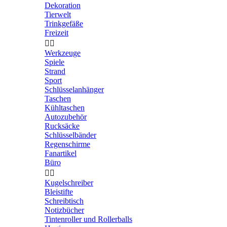
Dekoration
Tierwelt
Trinkgefäße
Freizeit


Werkzeuge
Spiele
Strand
Sport
Schlüsselanhänger
Taschen
Kühltaschen
Autozubehör
Rucksäcke
Schlüsselbänder
Regenschirme
Fanartikel
Büro


Kugelschreiber
Bleistifte
Schreibtisch
Notizbücher
Tintenroller und Rollerballs