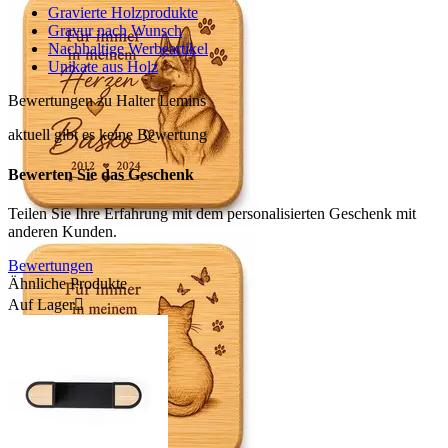
Gravierte Holzprodukte
Gravur nach Wunsch
Nachhaltige Werbeartikel
Unikate aus Holz
Bewertungen zu Halter Lemins
aktuell gibt es keine Bewertung
Bewerten Sie das Geschenk
Teilen Sie Ihre Erfahrung mit dem personalisierten Geschenk mit
anderen Kunden.
Bewertungen
Ähnliche Produkte
Auf Lager
