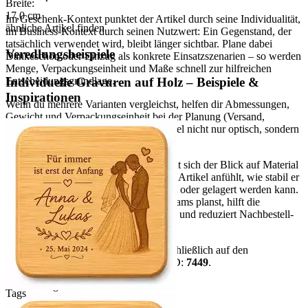
Breite:
17,0
cm
Im Geschenk-Kontext punktet der Artikel durch seine Individualität,
ähnliche Artikel finden
im Business-Kontext durch seinen Nutzwert: Ein Gegenstand, der
tatsächlich verwendet wird, bleibt länger sichtbar. Plane dabei
Veredlungsbeispiele
Dankeschön oder Einzug als konkrete Einsatzszenarien – so werden
Menge, Verpackungseinheit und Maße schnell zur hilfreichen
Individuelle Gravuren auf Holz – Beispiele &
Entscheidungsgrundlage.
Inspirationen
Wenn du mehrere Varianten vergleichst, helfen dir Abmessungen,
Gewicht und Verpackungseinheit bei der Planung (Versand,
Lagerung, Ausgabe). So passt der Artikel nicht nur optisch, sondern
auch organisatorisch in deinen Prozess.
Für eine sichere Kaufentscheidung lohnt sich der Blick auf Material
und Maße: Sie bestimmen, wie sich der Artikel anfühlt, wie stabil er
im Gebrauch ist und wie er transportiert oder gelagert werden kann.
Wenn du für mehrere Personen oder Teams planst, hilft die
Verpackungseinheit bei der Kalkulation und reduziert Nachbestell-
Risiken.
Hinweis:
Alle Aussagen basieren ausschließlich auf den
vorhandenen Artikeldaten. Datensatz-ID:
7449
.
mehr anzeigen
Tags