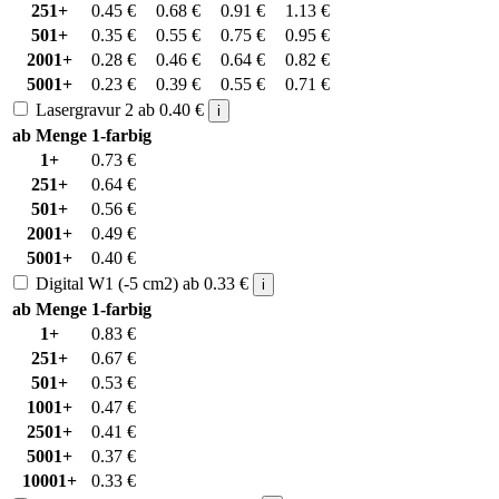
251+
0.45
€
0.68
€
0.91
€
1.13
€
501+
0.35
€
0.55
€
0.75
€
0.95
€
2001+
0.28
€
0.46
€
0.64
€
0.82
€
5001+
0.23
€
0.39
€
0.55
€
0.71
€
Lasergravur 2
ab
0.40
€
i
ab Menge
1-farbig
1+
0.73
€
251+
0.64
€
501+
0.56
€
2001+
0.49
€
5001+
0.40
€
Digital W1 (-5 cm2)
ab
0.33
€
i
ab Menge
1-farbig
1+
0.83
€
251+
0.67
€
501+
0.53
€
1001+
0.47
€
2501+
0.41
€
5001+
0.37
€
10001+
0.33
€