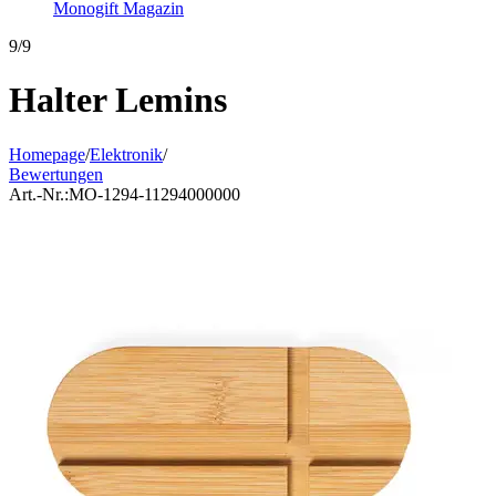
Monogift Magazin
9/9
Halter Lemins
Homepage
/
Elektronik
/
Bewertungen
Art.-Nr.:
MO-1294-11294000000