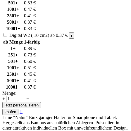
501+
0.53
€
1001+
0.47
€
2501+
0.41
€
5001+
0.37
€
10001+
0.33
€
Digital W2 (-10 cm2)
ab
0.37
€
i
ab Menge
1-farbig
1+
0.89
€
251+
0.73
€
501+
0.60
€
1001+
0.51
€
2501+
0.45
€
5001+
0.41
€
10001+
0.37
€
Menge:
+
−
jetzt personalisieren

kaufen
Linie "Natur" Einzigartiger Halter für Smartphone und Tablet.
Hergestellt aus Bambus aus natürlichen Ablegern. Präsentiert in
einer attraktiven individuellen Box mit umweltfreundlichem Design.