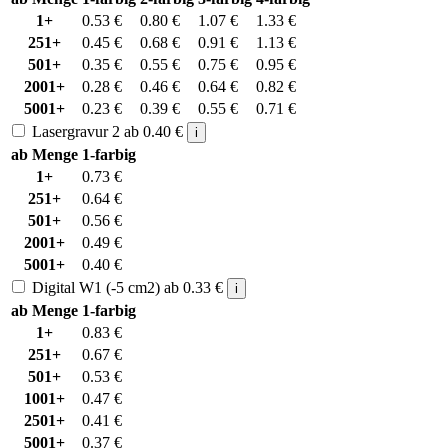
1+
0.53
€
0.80
€
1.07
€
1.33
€
251+
0.45
€
0.68
€
0.91
€
1.13
€
501+
0.35
€
0.55
€
0.75
€
0.95
€
2001+
0.28
€
0.46
€
0.64
€
0.82
€
5001+
0.23
€
0.39
€
0.55
€
0.71
€
Lasergravur 2
ab
0.40
€
i
ab Menge
1-farbig
1+
0.73
€
251+
0.64
€
501+
0.56
€
2001+
0.49
€
5001+
0.40
€
Digital W1 (-5 cm2)
ab
0.33
€
i
ab Menge
1-farbig
1+
0.83
€
251+
0.67
€
501+
0.53
€
1001+
0.47
€
2501+
0.41
€
5001+
0.37
€