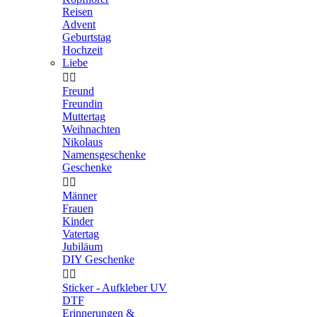
Reisen
Advent
Geburtstag
Hochzeit
Liebe


Freund
Freundin
Muttertag
Weihnachten
Nikolaus
Namensgeschenke
Geschenke


Männer
Frauen
Kinder
Vatertag
Jubiläum
DIY Geschenke


Sticker - Aufkleber UV
DTF
Erinnerungen &