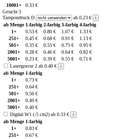
10001+
0.33
€
Gesicht 3
Tampondruck D
ab
0.23
€
i
ab Menge
1-farbig
2-farbig
3-farbig
4-farbig
1+
0.53
€
0.80
€
1.07
€
1.33
€
251+
0.45
€
0.68
€
0.91
€
1.13
€
501+
0.35
€
0.55
€
0.75
€
0.95
€
2001+
0.28
€
0.46
€
0.64
€
0.82
€
5001+
0.23
€
0.39
€
0.55
€
0.71
€
Lasergravur 2
ab
0.40
€
i
ab Menge
1-farbig
1+
0.73
€
251+
0.64
€
501+
0.56
€
2001+
0.49
€
5001+
0.40
€
Digital W1 (-5 cm2)
ab
0.33
€
i
ab Menge
1-farbig
1+
0.83
€
251+
0.67
€