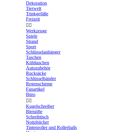
Dekoration
Tierwelt
Trinkgefäße
Freizeit


Werkzeuge
Spiele
Strand
Sport
Schlüsselanhänger
Taschen
Kühltaschen
Autozubehör
Rucksäcke
Schlüsselbänder
Regenschirme
Fanartikel
Büro


Kugelschreiber
Bleistifte
Schreibtisch
Notizbücher
Tintenroller und Rollerballs