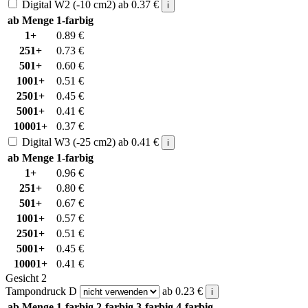
Digital W2 (-10 cm2)
ab
0.37
€
i
ab Menge
1-farbig
1+
0.89
€
251+
0.73
€
501+
0.60
€
1001+
0.51
€
2501+
0.45
€
5001+
0.41
€
10001+
0.37
€
Digital W3 (-25 cm2)
ab
0.41
€
i
ab Menge
1-farbig
1+
0.96
€
251+
0.80
€
501+
0.67
€
1001+
0.57
€
2501+
0.51
€
5001+
0.45
€
10001+
0.41
€
Gesicht 2
Tampondruck D
ab
0.23
€
i
ab Menge
1-farbig
2-farbig
3-farbig
4-farbig