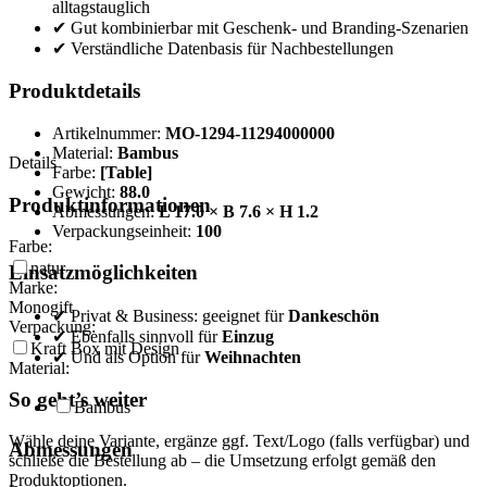
alltagstauglich
✔ Gut kombinierbar mit Geschenk- und Branding-Szenarien
✔ Verständliche Datenbasis für Nachbestellungen
Produktdetails
Artikelnummer:
MO-1294-11294000000
Material:
Bambus
Details
Farbe:
[Table]
Gewicht:
88.0
Produktinformationen
Abmessungen:
L 17.0 × B 7.6 × H 1.2
Verpackungseinheit:
100
Farbe:
natur
Einsatzmöglichkeiten
Marke:
Monogift
✔ Privat & Business: geeignet für
Dankeschön
Verpackung:
✔ Ebenfalls sinnvoll für
Einzug
Kraft Box mit Design
✔ Und als Option für
Weihnachten
Material:
So geht’s weiter
Bambus
Wähle deine Variante, ergänze ggf. Text/Logo (falls verfügbar) und
Abmessungen
schließe die Bestellung ab – die Umsetzung erfolgt gemäß den
Produktoptionen.