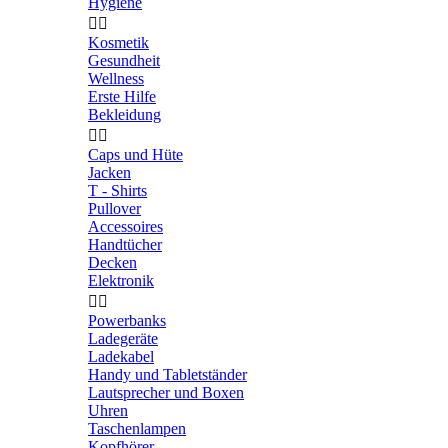
Hygiene


Kosmetik
Gesundheit
Wellness
Erste Hilfe
Bekleidung


Caps und Hüte
Jacken
T - Shirts
Pullover
Accessoires
Handtücher
Decken
Elektronik


Powerbanks
Ladegeräte
Ladekabel
Handy und Tabletständer
Lautsprecher und Boxen
Uhren
Taschenlampen
Kopfhörer