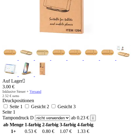
Auf Lager

3.00
€
Inklusive Steuer +
Versand
2.52
€
netto
Druckpositionen
Seite 1
Gesicht 2
Gesicht 3
Seite 1
Tampondruck D
ab
0.23
€
i
ab Menge
1-farbig
2-farbig
3-farbig
4-farbig
1+
0.53
€
0.80
€
1.07
€
1.33
€