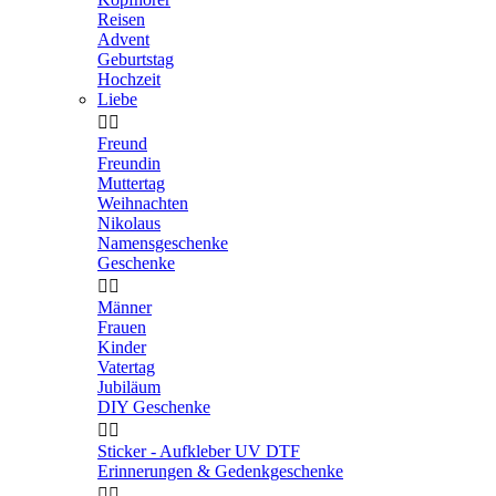
Reisen
Advent
Geburtstag
Hochzeit
Liebe


Freund
Freundin
Muttertag
Weihnachten
Nikolaus
Namensgeschenke
Geschenke


Männer
Frauen
Kinder
Vatertag
Jubiläum
DIY Geschenke


Sticker - Aufkleber UV DTF
Erinnerungen & Gedenkgeschenke

