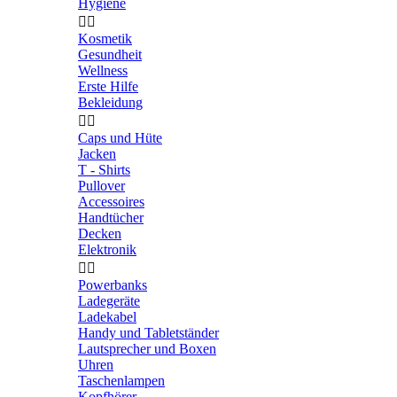
Hygiene


Kosmetik
Gesundheit
Wellness
Erste Hilfe
Bekleidung


Caps und Hüte
Jacken
T - Shirts
Pullover
Accessoires
Handtücher
Decken
Elektronik


Powerbanks
Ladegeräte
Ladekabel
Handy und Tabletständer
Lautsprecher und Boxen
Uhren
Taschenlampen
Kopfhörer