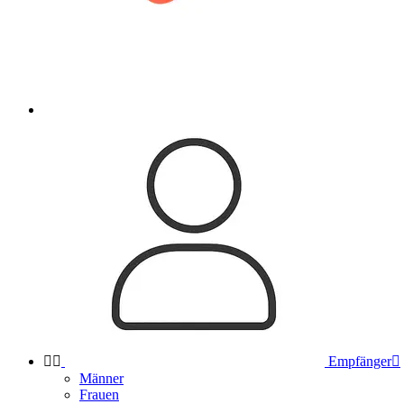


Empfänger

Männer
Frauen