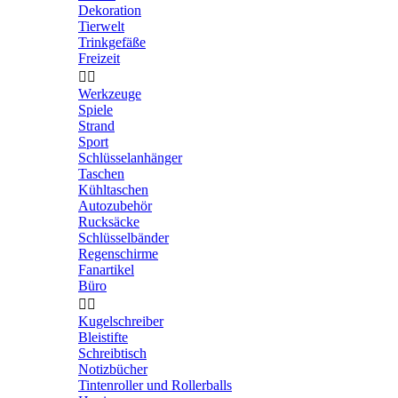
Dekoration
Tierwelt
Trinkgefäße
Freizeit


Werkzeuge
Spiele
Strand
Sport
Schlüsselanhänger
Taschen
Kühltaschen
Autozubehör
Rucksäcke
Schlüsselbänder
Regenschirme
Fanartikel
Büro


Kugelschreiber
Bleistifte
Schreibtisch
Notizbücher
Tintenroller und Rollerballs