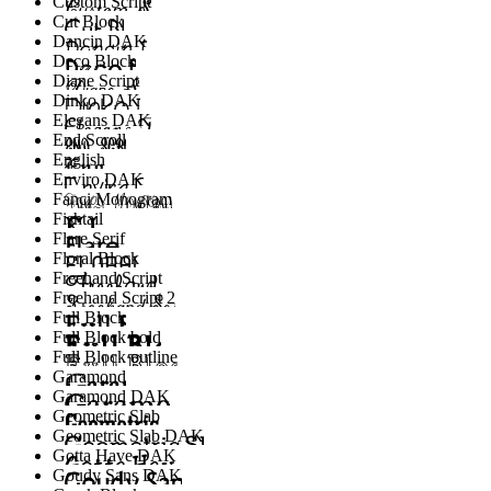
Custom Script
Cut Block
Dancin DAK
Deco Block
Diane Script
Dinko DAK
Elegans DAK
End Scroll
English
Enviro DAK
Fanci Monogram
Fishtail
Flare Serif
Floral Block
Freehand Script
Freehand Script 2
Full Block
Full Block bold
Full Block outline
Garamond
Garamond DAK
Geometric Slab
Geometric Slab DAK
Gotta Have DAK
Goudy Sans DAK