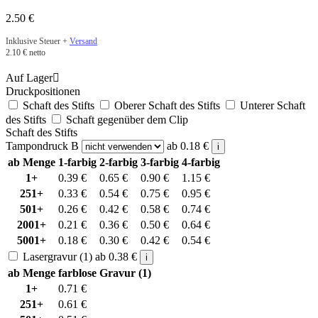
2.50
€
Inklusive Steuer +
Versand
2.10
€
netto
Auf Lager

Druckpositionen
Schaft des Stifts
Oberer Schaft des Stifts
Unterer Schaft
des Stifts
Schaft gegenüber dem Clip
Schaft des Stifts
Tampondruck B
ab
0.18
€
i
ab Menge
1-farbig
2-farbig
3-farbig
4-farbig
1+
0.39
€
0.65
€
0.90
€
1.15
€
251+
0.33
€
0.54
€
0.75
€
0.95
€
501+
0.26
€
0.42
€
0.58
€
0.74
€
2001+
0.21
€
0.36
€
0.50
€
0.64
€
5001+
0.18
€
0.30
€
0.42
€
0.54
€
Lasergravur (1)
ab
0.38
€
i
ab Menge
farblose Gravur (1)
1+
0.71
€
251+
0.61
€