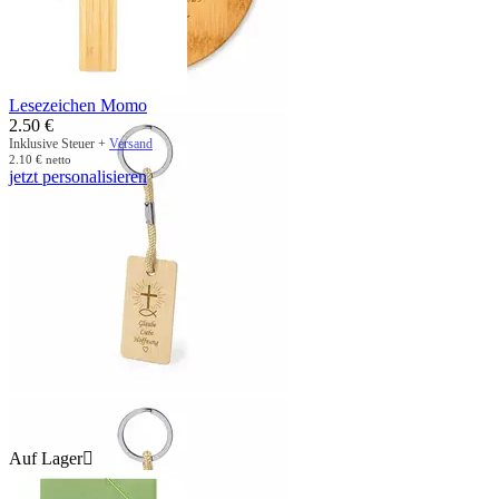
Lesezeichen Momo
2.50
€
Inklusive Steuer +
Versand
2.10
€
netto
jetzt personalisieren
Auf Lager
