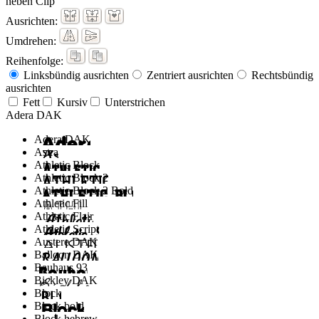
neben Clip
Ausrichten:
Umdrehen:
Reihenfolge:
Linksbündig ausrichten
Zentriert ausrichten
Rechtsbündig
ausrichten
Fett
Kursiv
Unterstrichen
Adera DAK
Adera DAK
Astra
Athletic Block
Athletic Block 2
Athletic Block 2 Bold
Athletic Fill
Athletic Flair
Athletic Script
Austere DAK
Balloon DAK
Bauhaus 93
Bickley DAK
Block
Block bold
Block hebrew