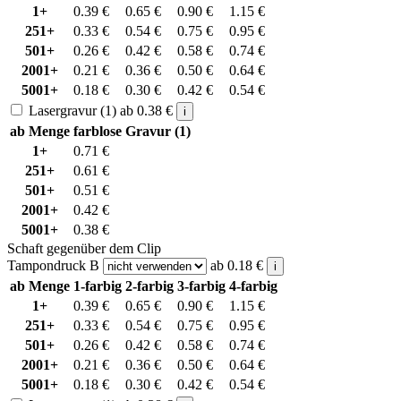
1+
0.39
€
0.65
€
0.90
€
1.15
€
251+
0.33
€
0.54
€
0.75
€
0.95
€
501+
0.26
€
0.42
€
0.58
€
0.74
€
2001+
0.21
€
0.36
€
0.50
€
0.64
€
5001+
0.18
€
0.30
€
0.42
€
0.54
€
Lasergravur (1)
ab
0.38
€
i
ab Menge
farblose Gravur (1)
1+
0.71
€
251+
0.61
€
501+
0.51
€
2001+
0.42
€
5001+
0.38
€
Schaft gegenüber dem Clip
Tampondruck B
ab
0.18
€
i
ab Menge
1-farbig
2-farbig
3-farbig
4-farbig
1+
0.39
€
0.65
€
0.90
€
1.15
€
251+
0.33
€
0.54
€
0.75
€
0.95
€
501+
0.26
€
0.42
€
0.58
€
0.74
€
2001+
0.21
€
0.36
€
0.50
€
0.64
€
5001+
0.18
€
0.30
€
0.42
€
0.54
€