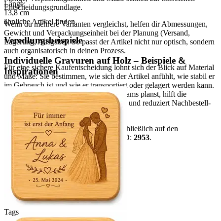
Länge:
Entscheidungsgrundlage.
13,8
cm
ähnliche Artikel finden
Wenn du mehrere Varianten vergleichst, helfen dir Abmessungen,
Gewicht und Verpackungseinheit bei der Planung (Versand,
Veredlungsbeispiele
Lagerung, Ausgabe). So passt der Artikel nicht nur optisch, sondern
auch organisatorisch in deinen Prozess.
Individuelle Gravuren auf Holz – Beispiele &
Für eine sichere Kaufentscheidung lohnt sich der Blick auf Material
Inspirationen
und Maße: Sie bestimmen, wie sich der Artikel anfühlt, wie stabil er
im Gebrauch ist und wie er transportiert oder gelagert werden kann.
Wenn du für mehrere Personen oder Teams planst, hilft die
Verpackungseinheit bei der Kalkulation und reduziert Nachbestell-
Risiken.
Hinweis:
Alle Aussagen basieren ausschließlich auf den
vorhandenen Artikeldaten. Datensatz-ID:
2953
.
mehr anzeigen
Tags