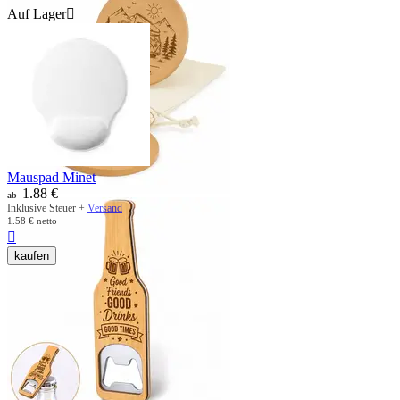
Auf Lager

Mauspad Minet
1.88
€
ab
Inklusive Steuer +
Versand
1.58
€
netto

kaufen