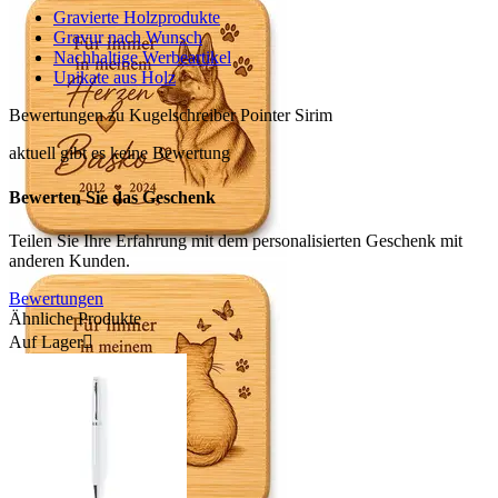
Gravierte Holzprodukte
Gravur nach Wunsch
Nachhaltige Werbeartikel
Unikate aus Holz
Bewertungen zu Kugelschreiber Pointer Sirim
aktuell gibt es keine Bewertung
Bewerten Sie das Geschenk
Teilen Sie Ihre Erfahrung mit dem personalisierten Geschenk mit
anderen Kunden.
Bewertungen
Ähnliche Produkte
Auf Lager
