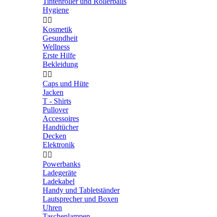
Tintenroller und Rollerballs
Hygiene


Kosmetik
Gesundheit
Wellness
Erste Hilfe
Bekleidung


Caps und Hüte
Jacken
T - Shirts
Pullover
Accessoires
Handtücher
Decken
Elektronik


Powerbanks
Ladegeräte
Ladekabel
Handy und Tabletständer
Lautsprecher und Boxen
Uhren
Taschenlampen