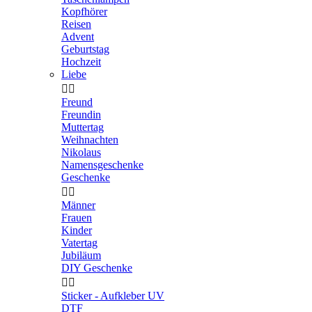
Kopfhörer
Reisen
Advent
Geburtstag
Hochzeit
Liebe


Freund
Freundin
Muttertag
Weihnachten
Nikolaus
Namensgeschenke
Geschenke


Männer
Frauen
Kinder
Vatertag
Jubiläum
DIY Geschenke


Sticker - Aufkleber UV
DTF