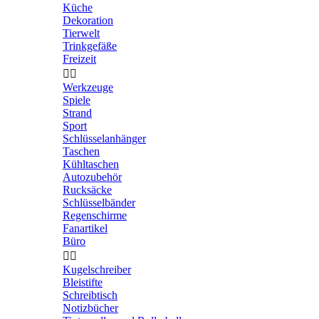
Küche
Dekoration
Tierwelt
Trinkgefäße
Freizeit


Werkzeuge
Spiele
Strand
Sport
Schlüsselanhänger
Taschen
Kühltaschen
Autozubehör
Rucksäcke
Schlüsselbänder
Regenschirme
Fanartikel
Büro


Kugelschreiber
Bleistifte
Schreibtisch
Notizbücher