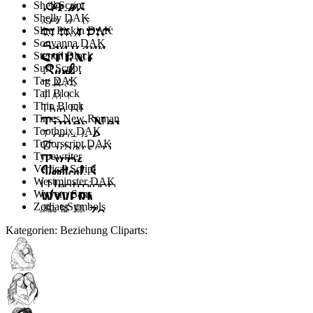
Shell Script
Shelly DAK
Slim Pickin DAK
Sonyanna DAK
Stencil Block
Surf Script
Tag DAK
Tall Block
Thin Block
Times New Roman
Toothpix DAK
Tudorscript DAK
Typewriter
Vertical Script
Westminster DAK
Wyvern Sans
Zodiac Symbols
Kategorien:
Beziehung
Cliparts: