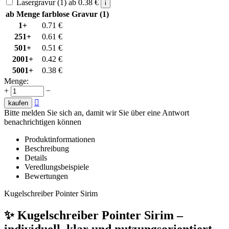
Lasergravur (1)
ab
0.38
€
i
ab Menge
farblose Gravur (1)
1+
0.71
€
251+
0.61
€
501+
0.51
€
2001+
0.42
€
5001+
0.38
€
Menge:
+
−

kaufen
Bitte melden Sie sich an, damit wir Sie über eine Antwort
benachrichtigen können
Produktinformationen
Beschreibung
Details
Veredlungsbeispiele
Bewertungen
Kugelschreiber Pointer Sirim
✨ Kugelschreiber Pointer Sirim –
individuell, klar und nutzungsorientiert