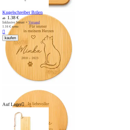
Kugelschreiber Brilen
1.38
€
ab
Inklusive Steuer +
Versand
1.16
€
netto

kaufen
Auf Lager
