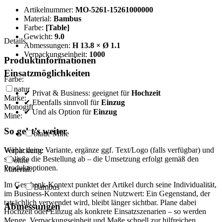
Artikelnummer:
MO-5261-15261000000
Material:
Bambus
Farbe:
[Table]
Gewicht:
9.0
Details
Abmessungen:
H 13.8 × Ø 1.1
Verpackungseinheit:
1000
Produktinformationen
Einsatzmöglichkeiten
Farbe:
natur
✔ Privat & Business: geeignet für
Hochzeit
Marke:
✔ Ebenfalls sinnvoll für
Einzug
Monogift
✔ Und als Option für
Einzug
Mine:
So geht’s weiter
blaue Mine
Wähle deine Variante, ergänze ggf. Text/Logo (falls verfügbar) und
Verpackung:
schließe die Bestellung ab – die Umsetzung erfolgt gemäß den
ohne
Produktoptionen.
Material:
Im Geschenk-Kontext punktet der Artikel durch seine Individualität,
Bambus
im Business-Kontext durch seinen Nutzwert: Ein Gegenstand, der
tatsächlich verwendet wird, bleibt länger sichtbar. Plane dabei
Abmessungen
Hochzeit oder Einzug als konkrete Einsatzszenarien – so werden
Menge, Verpackungseinheit und Maße schnell zur hilfreichen