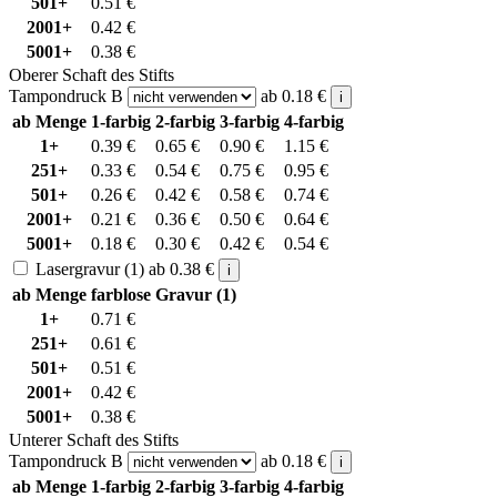
501+
0.51
€
2001+
0.42
€
5001+
0.38
€
Oberer Schaft des Stifts
Tampondruck B
ab
0.18
€
i
ab Menge
1-farbig
2-farbig
3-farbig
4-farbig
1+
0.39
€
0.65
€
0.90
€
1.15
€
251+
0.33
€
0.54
€
0.75
€
0.95
€
501+
0.26
€
0.42
€
0.58
€
0.74
€
2001+
0.21
€
0.36
€
0.50
€
0.64
€
5001+
0.18
€
0.30
€
0.42
€
0.54
€
Lasergravur (1)
ab
0.38
€
i
ab Menge
farblose Gravur (1)
1+
0.71
€
251+
0.61
€
501+
0.51
€
2001+
0.42
€
5001+
0.38
€
Unterer Schaft des Stifts
Tampondruck B
ab
0.18
€
i
ab Menge
1-farbig
2-farbig
3-farbig
4-farbig