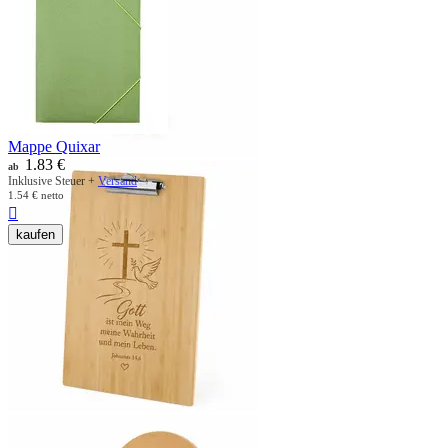
Mappe Quixar
1.83
€
ab
Inklusive Steuer +
Versand
1.54
€
netto

kaufen