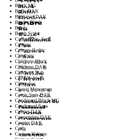
Block MG
Boffo DAK
Bookman DAK
Border Block
Brody
Brush Script
Calligraphic_Serif
Century
Century Gothic
Chancery
Childrens Block
Childrens DAK
Childrens Slab
Chivalry block
Clarendon
Classic Monogram
Comic Sans DAK
Condensed Block MG
Condensed Sans
Cooper DAK
Copperplate DAK
Courier DAK
Curly
Custom Hebrew