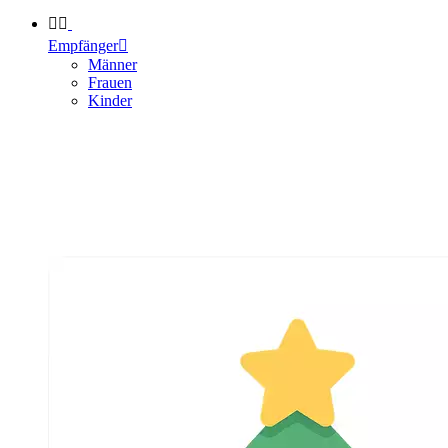


Empfänger

Männer
Frauen
Kinder