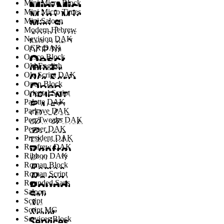
Mini Micro Block
Mini Micro Times
Mini Saloon
Modern Hebrew
Nevision DAK
OCR DAK
Oesco Block
Old English
Ole Script DAK
Open Block
Oriental Script
Palette DAK
Parkave DAK
Pen Tweaks DAK
Pepper DAK
President DAK
Renfrew DAK
Ribbon DAK
Roman Block
Roman Script
Rounded Sans
Saloon
Script
Script MG
Services Block