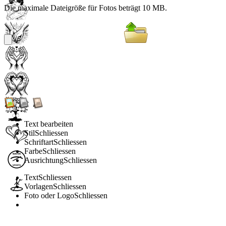
Die maximale Dateigröße für Fotos beträgt 10 MB.
Text bearbeiten
Stil
Schliessen
Schriftart
Schliessen
Farbe
Schliessen
Ausrichtung
Schliessen
Text
Schliessen
Vorlagen
Schliessen
Foto oder Logo
Schliessen