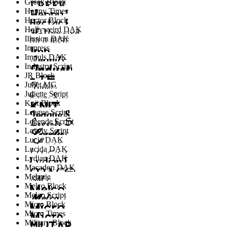
Greek Block
Happy Times
Hector Block
Hollyweird DAK
Illusion DAK
Impress
Impuls DAK
Industry Script
JR Block
Juliet MG
Juliette Script
Knit Block
League Script
Legende Script
Lovely Script
Lucia DAK
Lucida DAK
Lydian DAK
Macadon DAK
Melanie
Melco Block
Melco Script
Micro Block
Micro Times
Military Block