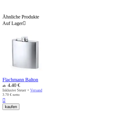
Ähnliche Produkte
Auf Lager

Flachmann Balton
4.40
€
ab
Inklusive Steuer +
Versand
3.70
€
netto

kaufen