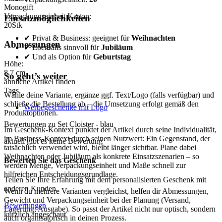
Monogift
Verpackungseinheit Karton:
Einsatzmöglichkeiten
20
Stk
✔ Privat & Business: geeignet für
Weihnachten
Abmessungen
✔ Ebenfalls sinnvoll für
Jubiläum
✔ Und als Option für
Geburtstag
Höhe:
8,7
cm
So geht’s weiter
ähnliche Artikel finden
Tags
Wähle deine Variante, ergänze ggf. Text/Logo (falls verfügbar) und
schließe die Bestellung ab – die Umsetzung erfolgt gemäß den
Werbegeschenke mit Logo
Produktoptionen.
Bewertungen zu Set Cloister - blau
Im Geschenk-Kontext punktet der Artikel durch seine Individualität,
im Business-Kontext durch seinen Nutzwert: Ein Gegenstand, der
aktuell gibt es keine Bewertung
tatsächlich verwendet wird, bleibt länger sichtbar. Plane dabei
Weihnachten oder Jubiläum als konkrete Einsatzszenarien – so
Bewerten Sie das Geschenk
werden Menge, Verpackungseinheit und Maße schnell zur
hilfreichen Entscheidungsgrundlage.
Teilen Sie Ihre Erfahrung mit dem personalisierten Geschenk mit
anderen Kunden.
Wenn du mehrere Varianten vergleichst, helfen dir Abmessungen,
Gewicht und Verpackungseinheit bei der Planung (Versand,
Bewertungen
Lagerung, Ausgabe). So passt der Artikel nicht nur optisch, sondern
kürzlich angeschaut
auch organisatorisch in deinen Prozess.