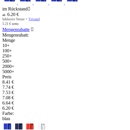
im Rückstand

6.20
€
ab
Inklusive Steuer +
Versand
5.21
€
netto
Mengenrabatte

Mengenrabatt:
Menge
10+
100+
250+
500+
2000+
5000+
Preis
8.41
€
7.74
€
7.53
€
7.08
€
6.64
€
6.20
€
Farbe:
blau