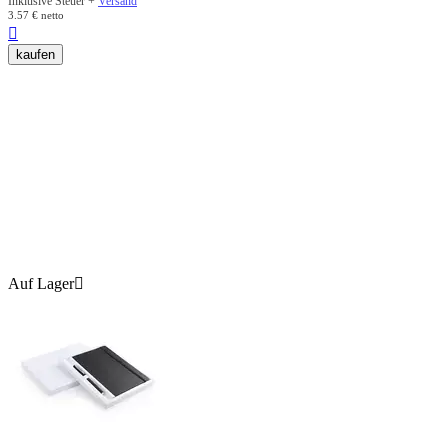
Inklusive Steuer +
Versand
3.57
€
netto

kaufen
Auf Lager
