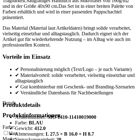
Tragbarkeit.Saugfähiges Handtuch aus Mikrofaser von 160g/m2
und in der Größe 40x90 cm.Das Set ist in einer breiten Palette von
Farben erhältlich und wird in einer passenden Pappschachtel
präsentiert.
Das Material (Material laut Artikeldaten) bringt solide verarbeitet,
vielseitig einsetzbar und alltagstauglich. Dadurch eignet sich der
Artikel gut für wiederkehrende Nutzung – im Alltag wie auch im
professionellen Kontext.
Vorteile im Einsatz
✔ Personalisierung möglich (Text/Logo – je nach Variante)
✔ Materialvorteil: solide verarbeitet, vielseitig einsetzbar und
alltagstauglich
✔ Gut kombinierbar mit Geschenk- und Branding-Szenarien
✔ Verständliche Datenbasis für Nachbestellungen
Details
Produktdetails
Produktinformationen
Artikelnummer:
MO-1410-11410019000
Farbe:
BLAU
Farbe:
Gewicht:
412.0
blau
Abmessungen:
L 27.5 × B 16.0 × H 8.7
Marke:
Verpackungseinheit:
20