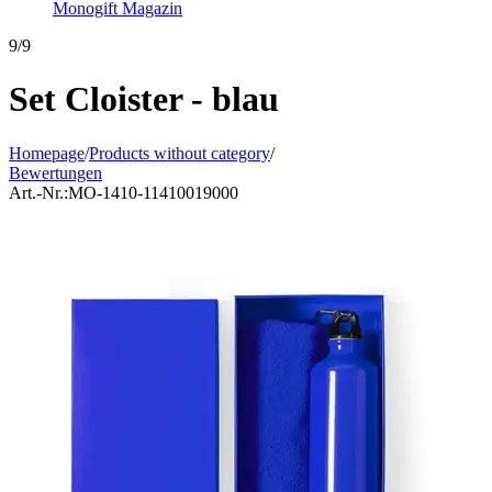
Monogift Magazin
9/9
Set Cloister - blau
Homepage
/
Products without category
/
Bewertungen
Art.-Nr.:
MO-1410-11410019000