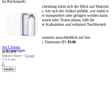
im Rückstand

Für eine sichere Kaufentscheidung lohnt sich der Blick auf Material
und Maße: Sie bestimmen, wie sich der Artikel anfühlt, wie stabil er
im Gebrauch ist und wie er transportiert oder gelagert werden kann.
Wenn du für mehrere Personen oder Teams planst, hilft die
Verpackungseinheit bei der Kalkulation und reduziert Nachbestell-
Risiken.
Hinweis:
Alle Aussagen basieren ausschließlich auf den
vorhandenen Artikeldaten. Datensatz-ID:
8140
.
Set Cloister
mehr anzeigen
6.20
€
ab
Inklusive Steuer +
Versand
5.21
€
netto

kaufen