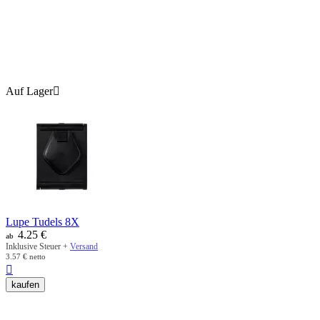
Auf Lager

Lupe Tudels 8X
4.25
€
ab
Inklusive Steuer +
Versand
3.57
€
netto

kaufen