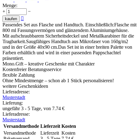
Menge:
+
−

kaufen
Passendes Set aus Flasche und Handtuch. Einschließlich:Flasche mit
800 ml Fassungsvermögen und glänzendem Aluminiumgehäuse.
Mit aufschraubbarem Sicherheitsdeckel und Metallkarabiner für die
Tragbarkeit.Saugfähiges Handtuch aus Mikrofaser von 160g/m2
und in der Größe 40x90 cm.Das Set ist in einer breiten Palette von
Farben erhältlich und wird in einer passenden Pappschachtel
präsentiert.
Mono.Gift – kreative Geschenke mit Charakter
Kostenfreier Beratungsservice
flexible Zahlung
Ohne Mindestmenge – schon ab 1 Stück personalisieren!
weitere Geschenkideen
Lieferadresse:
Musterstadt
Lieferung
:
ungefähr 3 - 5 Tage, von
7.74
€
Lieferadresse:
Musterstadt
Versandmethode
Lieferzeit
Kosten
Versandmethode
Lieferzeit
Kosten
Paketversand
3 - 5 Tage
7.74
€