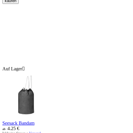
kaufen
Auf Lager

Seesack Bandam
4.25
€
ab