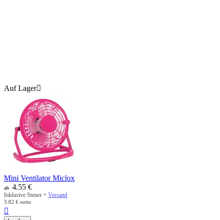
Auf Lager

Mini Ventilator Miclox
4.55
€
ab
Inklusive Steuer +
Versand
3.82
€
netto
