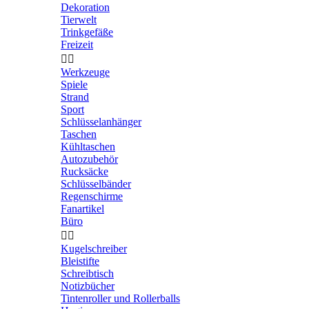
Dekoration
Tierwelt
Trinkgefäße
Freizeit


Werkzeuge
Spiele
Strand
Sport
Schlüsselanhänger
Taschen
Kühltaschen
Autozubehör
Rucksäcke
Schlüsselbänder
Regenschirme
Fanartikel
Büro


Kugelschreiber
Bleistifte
Schreibtisch
Notizbücher
Tintenroller und Rollerballs