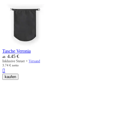
Tasche Veronia
4.45
€
ab
Inklusive Steuer +
Versand
3.74
€
netto

kaufen