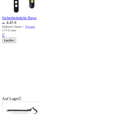
Sicherheitslicht Havu
4.45
€
ab
Inklusive Steuer +
Versand
3.74
€
netto

kaufen
Auf Lager
