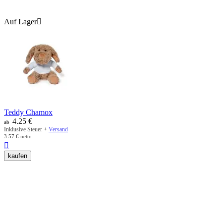
Auf Lager

Teddy Chamox
4.25
€
ab
Inklusive Steuer +
Versand
3.57
€
netto

kaufen