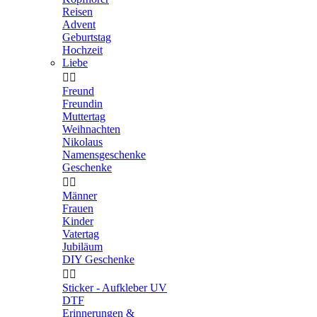
Reisen
Advent
Geburtstag
Hochzeit
Liebe


Freund
Freundin
Muttertag
Weihnachten
Nikolaus
Namensgeschenke
Geschenke


Männer
Frauen
Kinder
Vatertag
Jubiläum
DIY Geschenke


Sticker - Aufkleber UV
DTF
Erinnerungen &