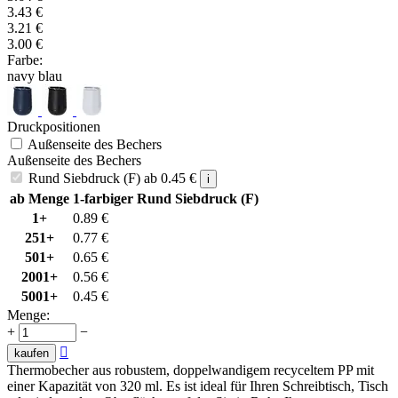
3.43
€
3.21
€
3.00
€
Farbe:
navy blau
Druckpositionen
Außenseite des Bechers
Außenseite des Bechers
Rund Siebdruck (F)
ab
0.45
€
i
ab Menge
1-farbiger Rund Siebdruck (F)
1+
0.89
€
251+
0.77
€
501+
0.65
€
2001+
0.56
€
5001+
0.45
€
Menge:
+
−

kaufen
Thermobecher aus robustem, doppelwandigem recyceltem PP mit
einer Kapazität von 320 ml. Es ist ideal für Ihren Schreibtisch, Tisch