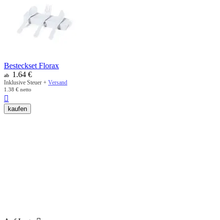
Besteckset Florax
1.64
€
ab
Inklusive Steuer +
Versand
1.38
€
netto

kaufen