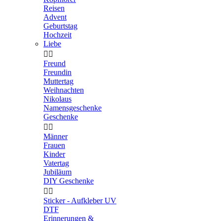
Reisen
Advent
Geburtstag
Hochzeit
Liebe


Freund
Freundin
Muttertag
Weihnachten
Nikolaus
Namensgeschenke
Geschenke


Männer
Frauen
Kinder
Vatertag
Jubiläum
DIY Geschenke


Sticker - Aufkleber UV
DTF
Erinnerungen &