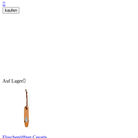

kaufen
Auf Lager

Flaschenöffner Cesaris