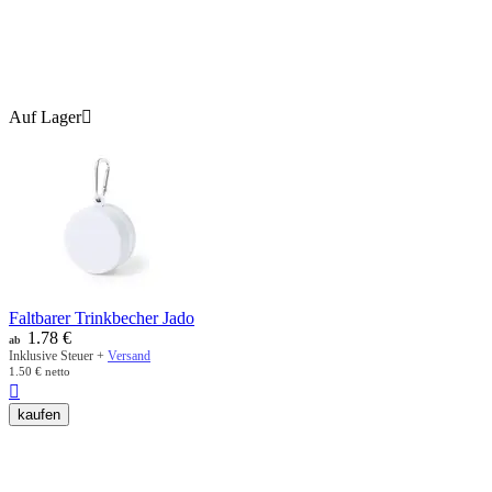
Auf Lager

Faltbarer Trinkbecher Jado
1.78
€
ab
Inklusive Steuer +
Versand
1.50
€
netto

kaufen