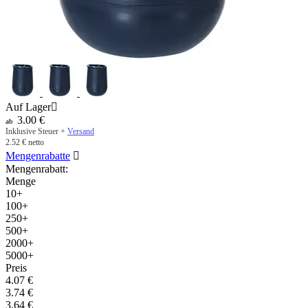
Auf Lager

3.00
€
ab
Inklusive Steuer +
Versand
2.52
€
netto
Mengenrabatte

Mengenrabatt:
Menge
10+
100+
250+
500+
2000+
5000+
Preis
4.07
€
3.74
€
3.64
€