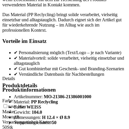
verwendeten Material in Kontakt kommen.
Das Material (PP Reclycling) bringt solide verarbeitet, vielseitig
einsetzbar und alltagstauglich. Dadurch eignet sich der Artikel gut
für wiederkehrende Nutzung – im Alltag wie auch im
professionellen Kontext.
Vorteile im Einsatz
✔ Personalisierung möglich (Text/Logo – je nach Variante)
✔ Materialvorteil: solide verarbeitet, vielseitig einsetzbar und
alltagstauglich
✔ Gut kombinierbar mit Geschenk- und Branding-Szenarien
✔ Verständliche Datenbasis für Nachbestellungen
Details
Produktdetails
Produktinformationen
Artikelnummer:
MO-21386-21386001000
Farbe:
Material:
PP Reclycling
navy blau
Farbe:
WEISS
Marke:
Gewicht:
104.0
Monogift
Abmessungen:
H 12.4 × Ø 8.9
Verpackungseinheit Karton:
Verpackungseinheit:
50
50
Stk