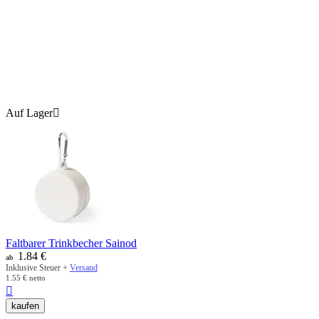
Auf Lager

Faltbarer Trinkbecher Sainod
1.84
€
ab
Inklusive Steuer +
Versand
1.55
€
netto

kaufen