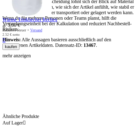
Für eine sichere Kaufentscheidung lohnt sich der Blick auf Material
und Maße: Sie bestimmen, wie sich der Artikel anfühlt, wie stabil er
im Gebrauch ist und wie er transportiert oder gelagert werden kann.
Wenn du für mehrere Personen oder Teams planst, hilft die
Wärme Trinkbecher Rechex
Verpackungseinheit bei der Kalkulation und reduziert Nachbestell-
3.00
€
ab
Risiken.
Inklusive Steuer +
Versand
2.52
€
netto
Hinweis:
Alle Aussagen basieren ausschließlich auf den

vorhandenen Artikeldaten. Datensatz-ID:
13467
.
kaufen
mehr anzeigen
Ähnliche Produkte
Auf Lager
