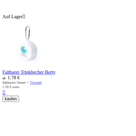
Auf Lager

Faltbarer Trinkbecher Berty
1.78
€
ab
Inklusive Steuer +
Versand
1.50
€
netto

kaufen