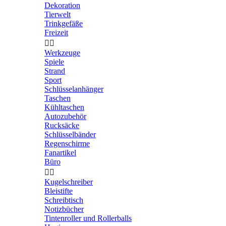
Dekoration
Tierwelt
Trinkgefäße
Freizeit


Werkzeuge
Spiele
Strand
Sport
Schlüsselanhänger
Taschen
Kühltaschen
Autozubehör
Rucksäcke
Schlüsselbänder
Regenschirme
Fanartikel
Büro


Kugelschreiber
Bleistifte
Schreibtisch
Notizbücher
Tintenroller und Rollerballs