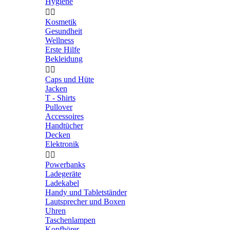
Hygiene


Kosmetik
Gesundheit
Wellness
Erste Hilfe
Bekleidung


Caps und Hüte
Jacken
T - Shirts
Pullover
Accessoires
Handtücher
Decken
Elektronik


Powerbanks
Ladegeräte
Ladekabel
Handy und Tabletständer
Lautsprecher und Boxen
Uhren
Taschenlampen
Kopfhörer