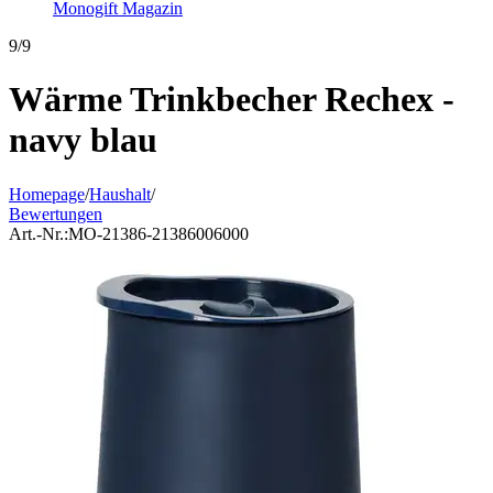
Monogift Magazin
9/9
Wärme Trinkbecher Rechex -
navy blau
Homepage
/
Haushalt
/
Bewertungen
Art.-Nr.:
MO-21386-21386006000