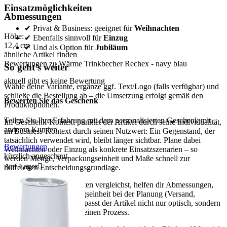
Einsatzmöglichkeiten
Abmessungen
✔ Privat & Business: geeignet für
Weihnachten
Höhe:
✔ Ebenfalls sinnvoll für
Einzug
12,4
cm
✔ Und als Option für
Jubiläum
ähnliche Artikel finden
Bewertungen zu Wärme Trinkbecher Rechex - navy blau
So geht’s weiter
aktuell gibt es keine Bewertung
Wähle deine Variante, ergänze ggf. Text/Logo (falls verfügbar) und
schließe die Bestellung ab – die Umsetzung erfolgt gemäß den
Bewerten Sie das Geschenk
Produktoptionen.
Teilen Sie Ihre Erfahrung mit dem personalisierten Geschenk mit
Im Geschenk-Kontext punktet der Artikel durch seine Individualität,
anderen Kunden.
im Business-Kontext durch seinen Nutzwert: Ein Gegenstand, der
tatsächlich verwendet wird, bleibt länger sichtbar. Plane dabei
Bewertungen
Weihnachten oder Einzug als konkrete Einsatzszenarien – so
kürzlich angeschaut
werden Menge, Verpackungseinheit und Maße schnell zur
Auf Lager

hilfreichen Entscheidungsgrundlage.
Wenn du mehrere Varianten vergleichst, helfen dir Abmessungen,
Gewicht und Verpackungseinheit bei der Planung (Versand,
Lagerung, Ausgabe). So passt der Artikel nicht nur optisch, sondern
auch organisatorisch in deinen Prozess.