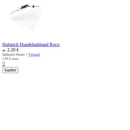
Halstuch Hundehalsband Roco
2.20
€
ab
Inklusive Steuer +
Versand
1.85
€
netto

kaufen