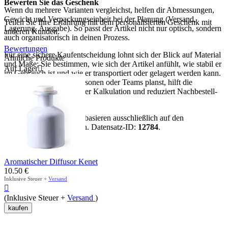
Bewerten Sie das Geschenk
Wenn du mehrere Varianten vergleichst, helfen dir Abmessungen,
Gewicht und Verpackungseinheit bei der Planung (Versand,
Teilen Sie Ihre Erfahrung mit dem personalisierten Geschenk mit
Lagerung, Ausgabe). So passt der Artikel nicht nur optisch, sondern
anderen Kunden.
auch organisatorisch in deinen Prozess.
Bewertungen
Für eine sichere Kaufentscheidung lohnt sich der Blick auf Material
Ähnliche Produkte
und Maße: Sie bestimmen, wie sich der Artikel anfühlt, wie stabil er
Auf Lager

im Gebrauch ist und wie er transportiert oder gelagert werden kann.
Wenn du für mehrere Personen oder Teams planst, hilft die
Verpackungseinheit bei der Kalkulation und reduziert Nachbestell-
Risiken.
Hinweis:
Alle Aussagen basieren ausschließlich auf den
vorhandenen Artikeldaten. Datensatz-ID:
12784
.
mehr anzeigen
Aromatischer Diffusor Kenet
10.50
€
Inklusive Steuer +
Versand

(Inklusive Steuer +
Versand
)
kaufen