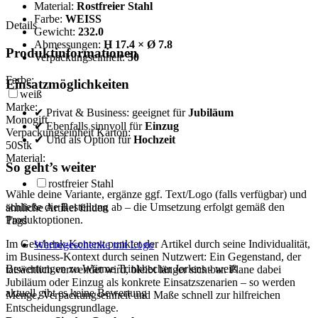
Material:
Rostfreier Stahl
Farbe:
WEISS
Details
Gewicht:
232.0
Abmessungen:
H 17.4 × Ø 7.8
Produktinformationen
Verpackungseinheit:
50
Farbe:
Einsatzmöglichkeiten
weiß
Marke:
✔ Privat & Business: geeignet für
Jubiläum
Monogift
✔ Ebenfalls sinnvoll für
Einzug
Verpackungseinheit Karton:
✔ Und als Option für
Hochzeit
50
Stk
Material:
So geht’s weiter
rostfreier Stahl
Wähle deine Variante, ergänze ggf. Text/Logo (falls verfügbar) und
schließe die Bestellung ab – die Umsetzung erfolgt gemäß den
ähnliche Artikel finden
Produktoptionen.
Tags
Im Geschenk-Kontext punktet der Artikel durch seine Individualität,
Werbegeschenke mit Logo
im Business-Kontext durch seinen Nutzwert: Ein Gegenstand, der
Bewertungen zu Wärme Trinkbecher Jorlens - weiß
tatsächlich verwendet wird, bleibt länger sichtbar. Plane dabei
Jubiläum oder Einzug als konkrete Einsatzszenarien – so werden
aktuell gibt es keine Bewertung
Menge, Verpackungseinheit und Maße schnell zur hilfreichen
Entscheidungsgrundlage.