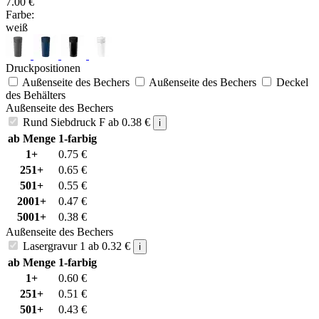
7.00
€
Farbe:
weiß
Druckpositionen
Außenseite des Bechers
Außenseite des Bechers
Deckel
des Behälters
Außenseite des Bechers
Rund Siebdruck F
ab
0.38
€
i
ab Menge
1-farbig
1+
0.75
€
251+
0.65
€
501+
0.55
€
2001+
0.47
€
5001+
0.38
€
Außenseite des Bechers
Lasergravur 1
ab
0.32
€
i
ab Menge
1-farbig
1+
0.60
€
251+
0.51
€
501+
0.43
€