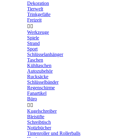
Dekoration
Tierwelt
Trinkgefäße
Freizeit


Werkzeuge
Spiele
Strand
Sport
Schlüsselanhänger
Taschen
Kühltaschen
Autozubehör
Rucksäcke
Schlüsselbänder
Regenschirme
Fanartikel
Büro


Kugelschreiber
Bleistifte
Schreibtisch
Notizbücher
Tintenroller und Rollerballs