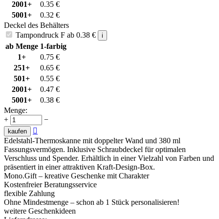
2001+
0.35
€
5001+
0.32
€
Deckel des Behälters
Tampondruck F
ab
0.38
€
i
ab Menge
1-farbig
1+
0.75
€
251+
0.65
€
501+
0.55
€
2001+
0.47
€
5001+
0.38
€
Menge:
+
−

kaufen
Edelstahl-Thermoskanne mit doppelter Wand und 380 ml
Fassungsvermögen. Inklusive Schraubdeckel für optimalen
Verschluss und Spender. Erhältlich in einer Vielzahl von Farben und
präsentiert in einer attraktiven Kraft-Design-Box.
Mono.Gift – kreative Geschenke mit Charakter
Kostenfreier Beratungsservice
flexible Zahlung
Ohne Mindestmenge – schon ab 1 Stück personalisieren!
weitere Geschenkideen