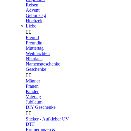
Reisen
Advent
Geburtstag
Hochzeit
Liebe


Freund
Freundin
Muttertag
Weihnachten
Nikolaus
Namensgeschenke
Geschenke


Männer
Frauen
Kinder
Vatertag
Jubiläum
DIY Geschenke


Sticker - Aufkleber UV
DTF
Erinnerungen &