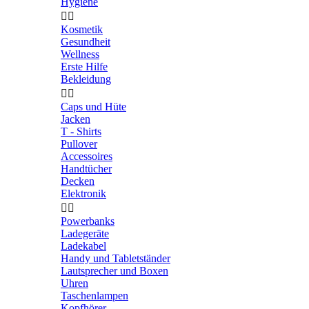
Hygiene


Kosmetik
Gesundheit
Wellness
Erste Hilfe
Bekleidung


Caps und Hüte
Jacken
T - Shirts
Pullover
Accessoires
Handtücher
Decken
Elektronik


Powerbanks
Ladegeräte
Ladekabel
Handy und Tabletständer
Lautsprecher und Boxen
Uhren
Taschenlampen
Kopfhörer