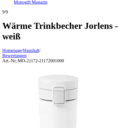
Monogift Magazin
9/9
Wärme Trinkbecher Jorlens -
weiß
Homepage
/
Haushalt
/
Bewertungen
Art.-Nr.:
MO-21172-21172001000