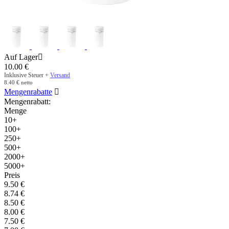
Auf Lager

10.00
€
Inklusive Steuer +
Versand
8.40
€
netto
Mengenrabatte

Mengenrabatt:
Menge
10+
100+
250+
500+
2000+
5000+
Preis
9.50
€
8.74
€
8.50
€
8.00
€
7.50
€