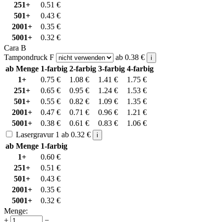
251+
0.51
€
501+
0.43
€
2001+
0.35
€
5001+
0.32
€
Cara B
Tampondruck F
ab
0.38
€
i
ab Menge
1-farbig
2-farbig
3-farbig
4-farbig
1+
0.75
€
1.08
€
1.41
€
1.75
€
251+
0.65
€
0.95
€
1.24
€
1.53
€
501+
0.55
€
0.82
€
1.09
€
1.35
€
2001+
0.47
€
0.71
€
0.96
€
1.21
€
5001+
0.38
€
0.61
€
0.83
€
1.06
€
Lasergravur 1
ab
0.32
€
i
ab Menge
1-farbig
1+
0.60
€
251+
0.51
€
501+
0.43
€
2001+
0.35
€
5001+
0.32
€
Menge:
+
−