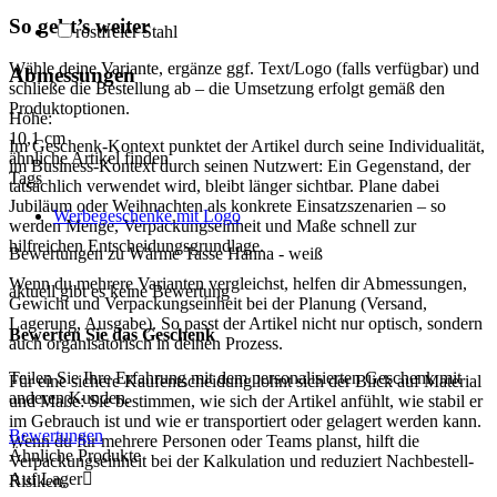
So geht’s weiter
rostfreier Stahl
Wähle deine Variante, ergänze ggf. Text/Logo (falls verfügbar) und
Abmessungen
schließe die Bestellung ab – die Umsetzung erfolgt gemäß den
Produktoptionen.
Höhe:
10,1
cm
Im Geschenk-Kontext punktet der Artikel durch seine Individualität,
ähnliche Artikel finden
im Business-Kontext durch seinen Nutzwert: Ein Gegenstand, der
Tags
tatsächlich verwendet wird, bleibt länger sichtbar. Plane dabei
Jubiläum oder Weihnachten als konkrete Einsatzszenarien – so
Werbegeschenke mit Logo
werden Menge, Verpackungseinheit und Maße schnell zur
hilfreichen Entscheidungsgrundlage.
Bewertungen zu Wärme Tasse Hanna - weiß
Wenn du mehrere Varianten vergleichst, helfen dir Abmessungen,
aktuell gibt es keine Bewertung
Gewicht und Verpackungseinheit bei der Planung (Versand,
Lagerung, Ausgabe). So passt der Artikel nicht nur optisch, sondern
Bewerten Sie das Geschenk
auch organisatorisch in deinen Prozess.
Teilen Sie Ihre Erfahrung mit dem personalisierten Geschenk mit
Für eine sichere Kaufentscheidung lohnt sich der Blick auf Material
anderen Kunden.
und Maße: Sie bestimmen, wie sich der Artikel anfühlt, wie stabil er
im Gebrauch ist und wie er transportiert oder gelagert werden kann.
Bewertungen
Wenn du für mehrere Personen oder Teams planst, hilft die
Ähnliche Produkte
Verpackungseinheit bei der Kalkulation und reduziert Nachbestell-
Auf Lager

Risiken.