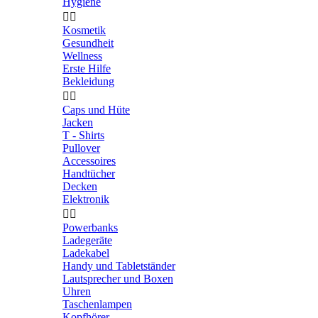
Hygiene


Kosmetik
Gesundheit
Wellness
Erste Hilfe
Bekleidung


Caps und Hüte
Jacken
T - Shirts
Pullover
Accessoires
Handtücher
Decken
Elektronik


Powerbanks
Ladegeräte
Ladekabel
Handy und Tabletständer
Lautsprecher und Boxen
Uhren
Taschenlampen
Kopfhörer