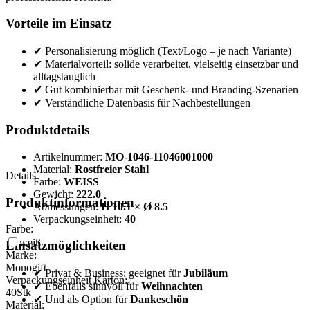
Vorteile im Einsatz
✔ Personalisierung möglich (Text/Logo – je nach Variante)
✔ Materialvorteil: solide verarbeitet, vielseitig einsetzbar und
alltagstauglich
✔ Gut kombinierbar mit Geschenk- und Branding-Szenarien
✔ Verständliche Datenbasis für Nachbestellungen
Produktdetails
Artikelnummer:
MO-1046-11046001000
Material:
Rostfreier Stahl
Details
Farbe:
WEISS
Gewicht:
222.0
Produktinformationen
Abmessungen:
H 10.1 × Ø 8.5
Verpackungseinheit:
40
Farbe:
weiß
Einsatzmöglichkeiten
Marke:
Monogift
✔ Privat & Business: geeignet für
Jubiläum
Verpackungseinheit Karton:
✔ Ebenfalls sinnvoll für
Weihnachten
40
Stk
✔ Und als Option für
Dankeschön
Material: