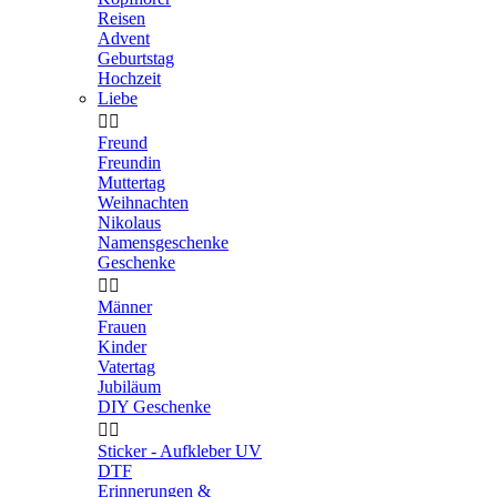
Reisen
Advent
Geburtstag
Hochzeit
Liebe


Freund
Freundin
Muttertag
Weihnachten
Nikolaus
Namensgeschenke
Geschenke


Männer
Frauen
Kinder
Vatertag
Jubiläum
DIY Geschenke


Sticker - Aufkleber UV
DTF
Erinnerungen &