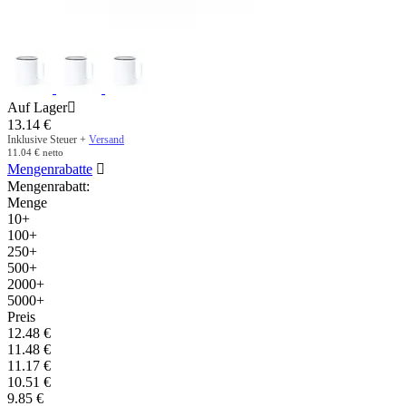
Auf Lager

13.14
€
Inklusive Steuer +
Versand
11.04
€
netto
Mengenrabatte

Mengenrabatt:
Menge
10+
100+
250+
500+
2000+
5000+
Preis
12.48
€
11.48
€
11.17
€
10.51
€
9.85
€