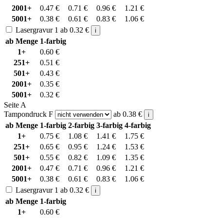
2001+
0.47
€
0.71
€
0.96
€
1.21
€
5001+
0.38
€
0.61
€
0.83
€
1.06
€
Lasergravur 1
ab
0.32
€
i
ab Menge
1-farbig
1+
0.60
€
251+
0.51
€
501+
0.43
€
2001+
0.35
€
5001+
0.32
€
Seite A
Tampondruck F
ab
0.38
€
i
ab Menge
1-farbig
2-farbig
3-farbig
4-farbig
1+
0.75
€
1.08
€
1.41
€
1.75
€
251+
0.65
€
0.95
€
1.24
€
1.53
€
501+
0.55
€
0.82
€
1.09
€
1.35
€
2001+
0.47
€
0.71
€
0.96
€
1.21
€
5001+
0.38
€
0.61
€
0.83
€
1.06
€
Lasergravur 1
ab
0.32
€
i
ab Menge
1-farbig
1+
0.60
€