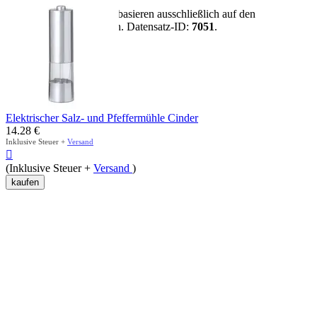
Hinweis:
Alle Aussagen basieren ausschließlich auf den
vorhandenen Artikeldaten. Datensatz-ID:
7051
.
mehr anzeigen
Elektrischer Salz- und Pfeffermühle Cinder
14.28
€
Inklusive Steuer +
Versand

(Inklusive Steuer +
Versand
)
kaufen