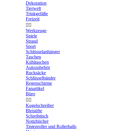
Dekoration
Tierwelt
Trinkgefäße
Freizeit


Werkzeuge
Spiele
Strand
Sport
Schlüsselanhänger
Taschen
Kühltaschen
Autozubehör
Rucksäcke
Schlüsselbänder
Regenschirme
Fanartikel
Büro


Kugelschreiber
Bleistifte
Schreibtisch
Notizbücher
Tintenroller und Rollerballs