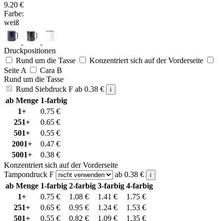
9.20
€
Farbe:
weiß
Druckpositionen
Rund um die Tasse
Konzentriert sich auf der Vorderseite
Seite A
Cara B
Rund um die Tasse
Rund Siebdruck F
ab
0.38
€
i
ab Menge
1-farbig
1+
0.75
€
251+
0.65
€
501+
0.55
€
2001+
0.47
€
5001+
0.38
€
Konzentriert sich auf der Vorderseite
Tampondruck F
ab
0.38
€
i
ab Menge
1-farbig
2-farbig
3-farbig
4-farbig
1+
0.75
€
1.08
€
1.41
€
1.75
€
251+
0.65
€
0.95
€
1.24
€
1.53
€
501+
0.55
€
0.82
€
1.09
€
1.35
€