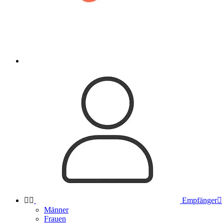


Empfänger

Männer
Frauen