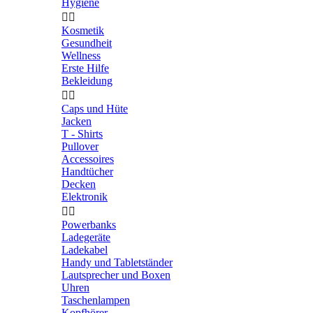
Hygiene


Kosmetik
Gesundheit
Wellness
Erste Hilfe
Bekleidung


Caps und Hüte
Jacken
T - Shirts
Pullover
Accessoires
Handtücher
Decken
Elektronik


Powerbanks
Ladegeräte
Ladekabel
Handy und Tabletständer
Lautsprecher und Boxen
Uhren
Taschenlampen
Kopfhörer