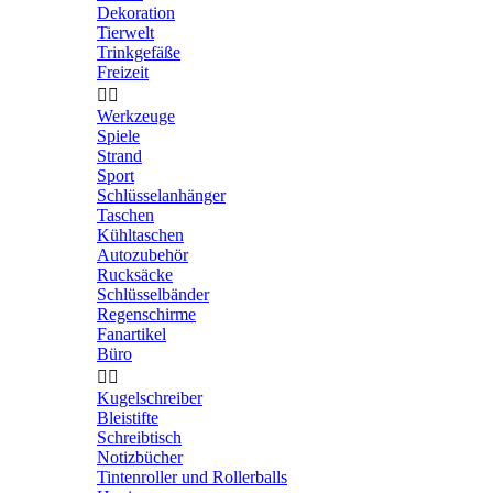
Dekoration
Tierwelt
Trinkgefäße
Freizeit


Werkzeuge
Spiele
Strand
Sport
Schlüsselanhänger
Taschen
Kühltaschen
Autozubehör
Rucksäcke
Schlüsselbänder
Regenschirme
Fanartikel
Büro


Kugelschreiber
Bleistifte
Schreibtisch
Notizbücher
Tintenroller und Rollerballs