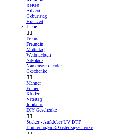
Reisen
Advent
Geburtstag
Hochzeit
Liebe


Freund
Freundin
Muttertag
Weihnachten
Nikolaus
Namensgeschenke
Geschenke


Männer
Frauen
Kinder
Vatertag
Jubiläum
DIY Geschenke


Sticker - Aufkleber UV DTF
Erinnerungen & Gedenkgeschenke

