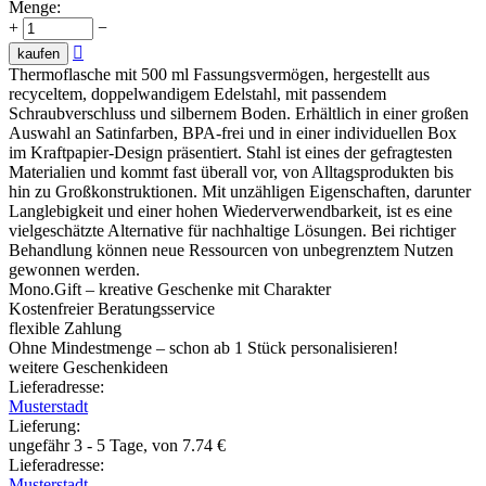
Menge:
+
−

kaufen
Thermoflasche mit 500 ml Fassungsvermögen, hergestellt aus
recyceltem, doppelwandigem Edelstahl, mit passendem
Schraubverschluss und silbernem Boden. Erhältlich in einer großen
Auswahl an Satinfarben, BPA-frei und in einer individuellen Box
im Kraftpapier-Design präsentiert. Stahl ist eines der gefragtesten
Materialien und kommt fast überall vor, von Alltagsprodukten bis
hin zu Großkonstruktionen. Mit unzähligen Eigenschaften, darunter
Langlebigkeit und einer hohen Wiederverwendbarkeit, ist es eine
vielgeschätzte Alternative für nachhaltige Lösungen. Bei richtiger
Behandlung können neue Ressourcen von unbegrenztem Nutzen
gewonnen werden.
Mono.Gift – kreative Geschenke mit Charakter
Kostenfreier Beratungsservice
flexible Zahlung
Ohne Mindestmenge – schon ab 1 Stück personalisieren!
weitere Geschenkideen
Lieferadresse:
Musterstadt
Lieferung
:
ungefähr 3 - 5 Tage, von
7.74
€
Lieferadresse:
Musterstadt