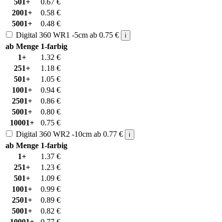
501+
0.67
€
2001+
0.58
€
5001+
0.48
€
Digital 360 WR1 -5cm
ab
0.75
€
i
ab Menge
1-farbig
1+
1.32
€
251+
1.18
€
501+
1.05
€
1001+
0.94
€
2501+
0.86
€
5001+
0.80
€
10001+
0.75
€
Digital 360 WR2 -10cm
ab
0.77
€
i
ab Menge
1-farbig
1+
1.37
€
251+
1.23
€
501+
1.09
€
1001+
0.99
€
2501+
0.89
€
5001+
0.82
€
10001+
0.77
€