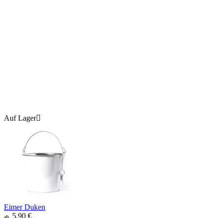
Auf Lager

Eimer Duken
5.90
€
ab