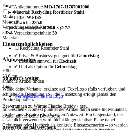
Farbe:
Artikelnummer:
MO-1767-11767001000
grau
Material:
Reclycling Rostfreier Stahl
Marke:
Farbe:
WEISS
Monogift
Gewicht:
285.0
Verpackungseinheit Karton:
Abmessungen:
H 23.0 × Ø 7.2
30
Stk
Verpackungseinheit:
30
Material:
Einsatzmöglichkeiten
Reclycling Rostfreier Stahl
✔ Privat & Business: geeignet für
Geburtstag
Abmessungen
✔ Ebenfalls sinnvoll für
Hochzeit
✔ Und als Option für
Geburtstag
Höhe:
23,0
cm
So geht’s weiter
ähnliche Artikel finden
Tags
Wähle deine Variante, ergänze ggf. Text/Logo (falls verfügbar) und
schließe die Bestellung ab – die Umsetzung erfolgt gemäß den
Werbegeschenke mit Logo
Produktoptionen.
Bewertungen zu Wärme Flasche Breidy - grau
Im Geschenk-Kontext punktet der Artikel durch seine Individualität,
im Business-Kontext durch seinen Nutzwert: Ein Gegenstand, der
aktuell gibt es keine Bewertung
tatsächlich verwendet wird, bleibt länger sichtbar. Plane dabei
Geburtstag oder Hochzeit als konkrete Einsatzszenarien – so werden
Bewerten Sie das Geschenk