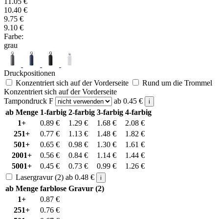
11.05
€
10.40
€
9.75
€
9.10
€
Farbe:
grau
Druckpositionen
Konzentriert sich auf der Vorderseite
Rund um die Trommel
Konzentriert sich auf der Vorderseite
Tampondruck F
ab
0.45
€
i
ab Menge
1-farbig
2-farbig
3-farbig
4-farbig
1+
0.89
€
1.29
€
1.68
€
2.08
€
251+
0.77
€
1.13
€
1.48
€
1.82
€
501+
0.65
€
0.98
€
1.30
€
1.61
€
2001+
0.56
€
0.84
€
1.14
€
1.44
€
5001+
0.45
€
0.73
€
0.99
€
1.26
€
Lasergravur (2)
ab
0.48
€
i
ab Menge
farblose Gravur (2)
1+
0.87
€
251+
0.76
€