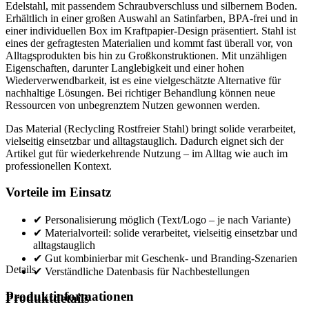
Edelstahl, mit passendem Schraubverschluss und silbernem Boden.
Erhältlich in einer großen Auswahl an Satinfarben, BPA-frei und in
einer individuellen Box im Kraftpapier-Design präsentiert. Stahl ist
eines der gefragtesten Materialien und kommt fast überall vor, von
Alltagsprodukten bis hin zu Großkonstruktionen. Mit unzähligen
Eigenschaften, darunter Langlebigkeit und einer hohen
Wiederverwendbarkeit, ist es eine vielgeschätzte Alternative für
nachhaltige Lösungen. Bei richtiger Behandlung können neue
Ressourcen von unbegrenztem Nutzen gewonnen werden.
Das Material (Reclycling Rostfreier Stahl) bringt solide verarbeitet,
vielseitig einsetzbar und alltagstauglich. Dadurch eignet sich der
Artikel gut für wiederkehrende Nutzung – im Alltag wie auch im
professionellen Kontext.
Vorteile im Einsatz
✔ Personalisierung möglich (Text/Logo – je nach Variante)
✔ Materialvorteil: solide verarbeitet, vielseitig einsetzbar und
alltagstauglich
✔ Gut kombinierbar mit Geschenk- und Branding-Szenarien
Details
✔ Verständliche Datenbasis für Nachbestellungen
Produktinformationen
Produktdetails