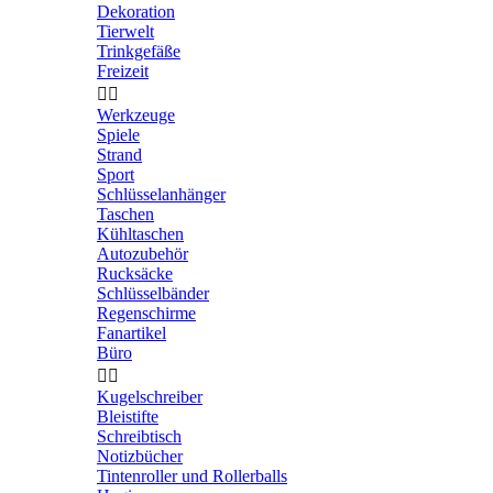
Dekoration
Tierwelt
Trinkgefäße
Freizeit


Werkzeuge
Spiele
Strand
Sport
Schlüsselanhänger
Taschen
Kühltaschen
Autozubehör
Rucksäcke
Schlüsselbänder
Regenschirme
Fanartikel
Büro


Kugelschreiber
Bleistifte
Schreibtisch
Notizbücher
Tintenroller und Rollerballs