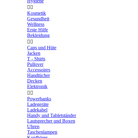
Hygiene


Kosmetik
Gesundheit
Wellness
Erste Hilfe
Bekleidung


Caps und Hüte
Jacken
T - Shirts
Pullover
Accessoires
Handtücher
Decken
Elektronik


Powerbanks
Ladegeräte
Ladekabel
Handy und Tabletständer
Lautsprecher und Boxen
Uhren
Taschenlampen
Kopfhörer