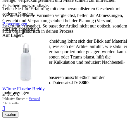
Menge, Verpackungseinheit und Maße schnell zur hilfreichen
Entscheidungsgrundlage.
Teilen Sie Ihre Erfahrung mit dem personalisierten Geschenk mit
anderen Kunden.
Wenn du mehrere Varianten vergleichst, helfen dir Abmessungen,
Gewicht und Verpackungseinheit bei der Planung (Versand,
Bewertungen
Lagerung, Ausgabe). So passt der Artikel nicht nur optisch, sondern
kürzlich angeschaut
auch organisatorisch in deinen Prozess.
Auf Lager

Für eine sichere Kaufentscheidung lohnt sich der Blick auf Material
und Maße: Sie bestimmen, wie sich der Artikel anfühlt, wie stabil er
im Gebrauch ist und wie er transportiert oder gelagert werden kann.
Wenn du für mehrere Personen oder Teams planst, hilft die
Verpackungseinheit bei der Kalkulation und reduziert Nachbestell-
Risiken.
Hinweis:
Alle Aussagen basieren ausschließlich auf den
vorhandenen Artikeldaten. Datensatz-ID:
8800
.
Wärme Flasche Breidy
mehr anzeigen
9.10
€
ab
Inklusive Steuer +
Versand
7.65
€
netto

kaufen