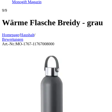
Monogift Magazin
9/9
Wärme Flasche Breidy - grau
Homepage
/
Haushalt
/
Bewertungen
Art.-Nr.:
MO-1767-11767008000