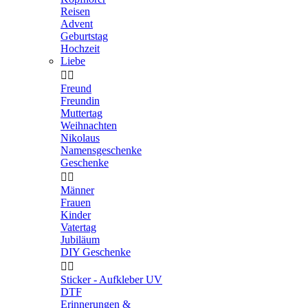
Reisen
Advent
Geburtstag
Hochzeit
Liebe


Freund
Freundin
Muttertag
Weihnachten
Nikolaus
Namensgeschenke
Geschenke


Männer
Frauen
Kinder
Vatertag
Jubiläum
DIY Geschenke


Sticker - Aufkleber UV
DTF
Erinnerungen &