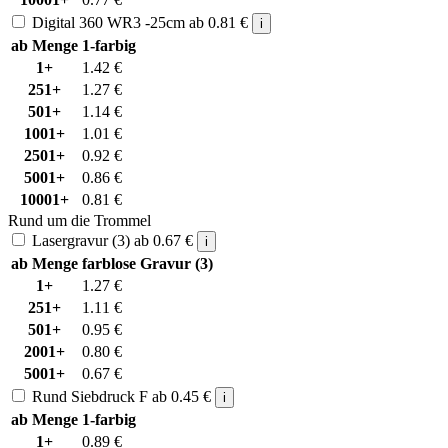
Digital 360 WR3 -25cm
ab
0.81
€
i
ab Menge
1-farbig
1+
1.42
€
251+
1.27
€
501+
1.14
€
1001+
1.01
€
2501+
0.92
€
5001+
0.86
€
10001+
0.81
€
Rund um die Trommel
Lasergravur (3)
ab
0.67
€
i
ab Menge
farblose Gravur (3)
1+
1.27
€
251+
1.11
€
501+
0.95
€
2001+
0.80
€
5001+
0.67
€
Rund Siebdruck F
ab
0.45
€
i
ab Menge
1-farbig
1+
0.89
€