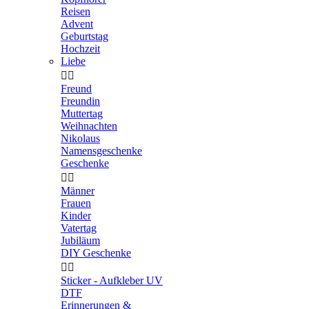
Reisen
Advent
Geburtstag
Hochzeit
Liebe


Freund
Freundin
Muttertag
Weihnachten
Nikolaus
Namensgeschenke
Geschenke


Männer
Frauen
Kinder
Vatertag
Jubiläum
DIY Geschenke


Sticker - Aufkleber UV
DTF
Erinnerungen &