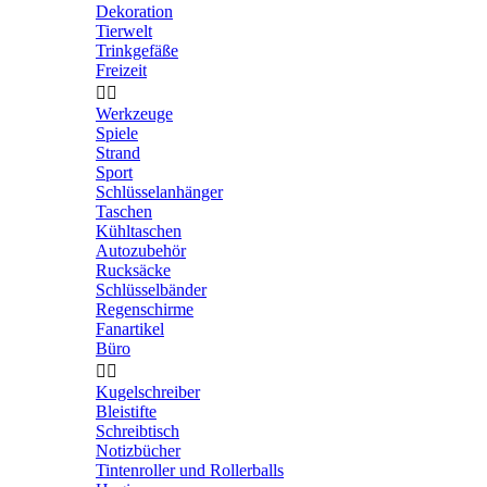
Dekoration
Tierwelt
Trinkgefäße
Freizeit


Werkzeuge
Spiele
Strand
Sport
Schlüsselanhänger
Taschen
Kühltaschen
Autozubehör
Rucksäcke
Schlüsselbänder
Regenschirme
Fanartikel
Büro


Kugelschreiber
Bleistifte
Schreibtisch
Notizbücher
Tintenroller und Rollerballs