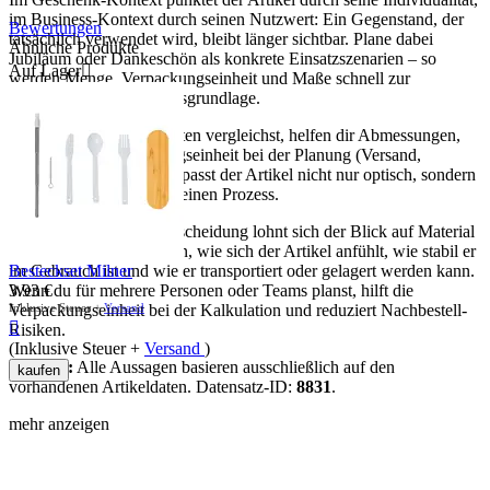
im Business-Kontext durch seinen Nutzwert: Ein Gegenstand, der
Bewertungen
tatsächlich verwendet wird, bleibt länger sichtbar. Plane dabei
Ähnliche Produkte
Jubiläum oder Dankeschön als konkrete Einsatzszenarien – so
Auf Lager

werden Menge, Verpackungseinheit und Maße schnell zur
hilfreichen Entscheidungsgrundlage.
Wenn du mehrere Varianten vergleichst, helfen dir Abmessungen,
Gewicht und Verpackungseinheit bei der Planung (Versand,
Lagerung, Ausgabe). So passt der Artikel nicht nur optisch, sondern
auch organisatorisch in deinen Prozess.
Für eine sichere Kaufentscheidung lohnt sich der Blick auf Material
und Maße: Sie bestimmen, wie sich der Artikel anfühlt, wie stabil er
Besteckset Milner
im Gebrauch ist und wie er transportiert oder gelagert werden kann.
3.93
€
Wenn du für mehrere Personen oder Teams planst, hilft die
Inklusive Steuer +
Versand
Verpackungseinheit bei der Kalkulation und reduziert Nachbestell-

Risiken.
(Inklusive Steuer +
Versand
)
Hinweis:
Alle Aussagen basieren ausschließlich auf den
kaufen
vorhandenen Artikeldaten. Datensatz-ID:
8831
.
mehr anzeigen