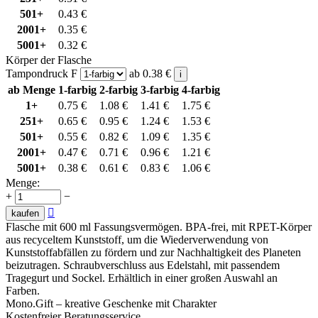
501+
0.43
€
2001+
0.35
€
5001+
0.32
€
Körper der Flasche
Tampondruck F
ab
0.38
€
i
ab Menge
1-farbig
2-farbig
3-farbig
4-farbig
1+
0.75
€
1.08
€
1.41
€
1.75
€
251+
0.65
€
0.95
€
1.24
€
1.53
€
501+
0.55
€
0.82
€
1.09
€
1.35
€
2001+
0.47
€
0.71
€
0.96
€
1.21
€
5001+
0.38
€
0.61
€
0.83
€
1.06
€
Menge:
+
−

kaufen
Flasche mit 600 ml Fassungsvermögen. BPA-frei, mit RPET-Körper
aus recyceltem Kunststoff, um die Wiederverwendung von
Kunststoffabfällen zu fördern und zur Nachhaltigkeit des Planeten
beizutragen. Schraubverschluss aus Edelstahl, mit passendem
Tragegurt und Sockel. Erhältlich in einer großen Auswahl an
Farben.
Mono.Gift – kreative Geschenke mit Charakter
Kostenfreier Beratungsservice