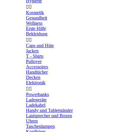
Hygiene


Kosmetik
Gesundheit
Wellness
Erste Hilfe
Bekleidung


Caps und Hüte
Jacken
T - Shirts
Pullover
Accessoires
Handtücher
Decken
Elektronik


Powerbanks
Ladegeräte
Ladekabel
Handy und Tabletständer
Lautsprecher und Boxen
Uhren
Taschenlampen
Kopfhörer