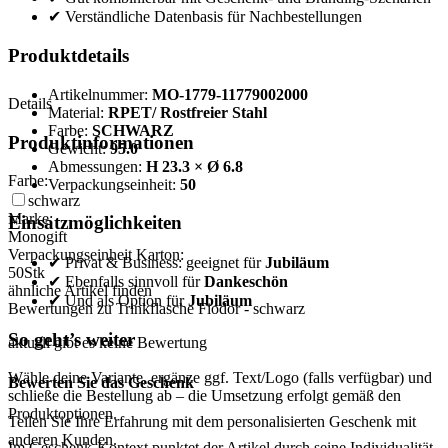
✔ Verständliche Datenbasis für Nachbestellungen
Produktdetails
Artikelnummer:
MO-1779-11779002000
Details
Material:
RPET/ Rostfreier Stahl
Farbe:
SCHWARZ
Produktinformationen
Gewicht:
95.0
Abmessungen:
H 23.3 × Ø 6.8
Farbe:
Verpackungseinheit:
50
schwarz
Marke:
Einsatzmöglichkeiten
Monogift
Verpackungseinheit Karton:
✔ Privat & Business: geeignet für
Jubiläum
50
Stk
✔ Ebenfalls sinnvoll für
Dankeschön
ähnliche Artikel finden
✔ Und als Option für
Jubiläum
Bewertungen zu Trinkflasche Fiodor - schwarz
So geht’s weiter
aktuell gibt es keine Bewertung
Wähle deine Variante, ergänze ggf. Text/Logo (falls verfügbar) und
Bewerten Sie das Geschenk
schließe die Bestellung ab – die Umsetzung erfolgt gemäß den
Produktoptionen.
Teilen Sie Ihre Erfahrung mit dem personalisierten Geschenk mit
anderen Kunden.
Im Geschenk-Kontext punktet der Artikel durch seine Individualität,