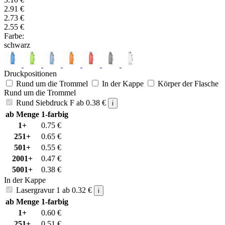
2.91
€
2.73
€
2.55
€
Farbe:
schwarz
Druckpositionen
Rund um die Trommel
In der Kappe
Körper der Flasche
Rund um die Trommel
Rund Siebdruck F
ab
0.38
€
i
ab Menge
1-farbig
1+
0.75
€
251+
0.65
€
501+
0.55
€
2001+
0.47
€
5001+
0.38
€
In der Kappe
Lasergravur 1
ab
0.32
€
i
ab Menge
1-farbig
1+
0.60
€
251+
0.51
€