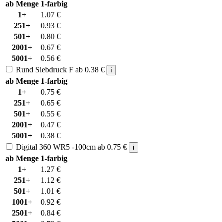
ab Menge
1-farbig
1+
1.07
€
251+
0.93
€
501+
0.80
€
2001+
0.67
€
5001+
0.56
€
Rund Siebdruck F
ab
0.38
€
i
ab Menge
1-farbig
1+
0.75
€
251+
0.65
€
501+
0.55
€
2001+
0.47
€
5001+
0.38
€
Digital 360 WR5 -100cm
ab
0.75
€
i
ab Menge
1-farbig
1+
1.27
€
251+
1.12
€
501+
1.01
€
1001+
0.92
€
2501+
0.84
€