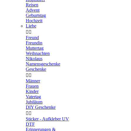
Reisen
Advent
Geburtstag
Hochzeit
Liebe


Freund
Freundin
Muttertag
Weihnachten
Nikolaus
Namensgeschenke
Geschenke


Männer
Frauen
Kinder
Vatertag
Jubiläum
DIY Geschenke


Sticker - Aufkleber UV
DTF
Erinnerungen &