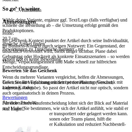
So geht’s weiter
Aluminium
Wähle deine Variante, ergänze ggf. Text/Logo (falls verfügbar) und
Abmessungen
schließe die Bestellung ab – die Umsetzung erfolgt gemäß den
Produktoptionen.
Höhe:
20,7
cm
Im Geschenk-Kontext punktet der Artikel durch seine Individualität,
ähnliche Artikel finden
im Business-Kontext durch seinen Nutzwert: Ein Gegenstand, der
Bewertungen zu Trinkflasche Barrister - rot
tatsächlich verwendet wird, bleibt länger sichtbar. Plane dabei
Geburtstag oder Hochzeit als konkrete Einsatzszenarien – so werden
aktuell gibt es keine Bewertung
Menge, Verpackungseinheit und Maße schnell zur hilfreichen
Entscheidungsgrundlage.
Bewerten Sie das Geschenk
Wenn du mehrere Varianten vergleichst, helfen dir Abmessungen,
Teilen Sie Ihre Erfahrung mit dem personalisierten Geschenk mit
Gewicht und Verpackungseinheit bei der Planung (Versand,
anderen Kunden.
Lagerung, Ausgabe). So passt der Artikel nicht nur optisch, sondern
auch organisatorisch in deinen Prozess.
Bewertungen
Ähnliche Produkte
Für eine sichere Kaufentscheidung lohnt sich der Blick auf Material
und Maße: Sie bestimmen, wie sich der Artikel anfühlt, wie stabil er
Auf Lager

im Gebrauch ist und wie er transportiert oder gelagert werden kann.
Wenn du für mehrere Personen oder Teams planst, hilft die
Verpackungseinheit bei der Kalkulation und reduziert Nachbestell-
Risiken.