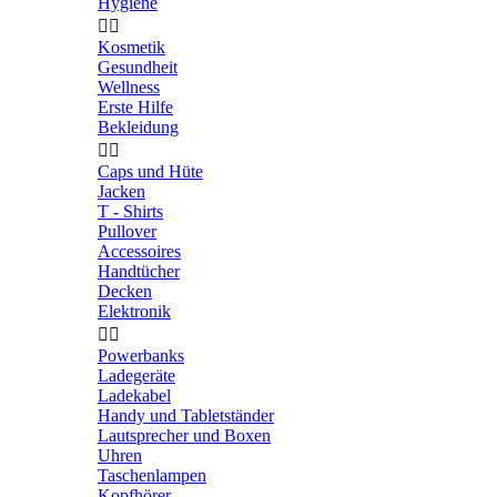
Hygiene


Kosmetik
Gesundheit
Wellness
Erste Hilfe
Bekleidung


Caps und Hüte
Jacken
T - Shirts
Pullover
Accessoires
Handtücher
Decken
Elektronik


Powerbanks
Ladegeräte
Ladekabel
Handy und Tabletständer
Lautsprecher und Boxen
Uhren
Taschenlampen
Kopfhörer