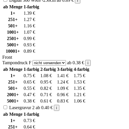
Digital 360 WR8 -250cm
ab
0.89
€
i
ab Menge
1-farbig
1+
1.39
€
251+
1.27
€
501+
1.16
€
1001+
1.07
€
2501+
0.99
€
5001+
0.93
€
10001+
0.89
€
Front
Tampondruck F
ab
0.38
€
i
ab Menge
1-farbig
2-farbig
3-farbig
4-farbig
1+
0.75
€
1.08
€
1.41
€
1.75
€
251+
0.65
€
0.95
€
1.24
€
1.53
€
501+
0.55
€
0.82
€
1.09
€
1.35
€
2001+
0.47
€
0.71
€
0.96
€
1.21
€
5001+
0.38
€
0.61
€
0.83
€
1.06
€
Lasergravur 2
ab
0.40
€
i
ab Menge
1-farbig
1+
0.73
€
251+
0.64
€