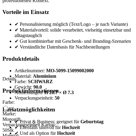
professionellen Kontext.
Vorteile im Einsatz
✔ Personalisierung möglich (Text/Logo – je nach Variante)
✔ Materialvorteil: solide verarbeitet, vielseitig einsetzbar und
alltagstauglich
✔ Gut kombinierbar mit Geschenk- und Branding-Szenarien
✔ Verständliche Datenbasis für Nachbestellungen
Produktdetails
Artikelnummer:
MO-5099-15099002000
Material:
Aluminium
Details
Farbe:
SCHWARZ
Gewicht:
90.0
Produktinformationen
Abmessungen:
H 20.7 × Ø 7.3
Verpackungseinheit:
50
Farbe:
rot
Einsatzmöglichkeiten
Marke:
Monogift
✔ Privat & Business: geeignet für
Geburtstag
Verpackungseinheit Karton:
✔ Ebenfalls sinnvoll für
Hochzeit
50
Stk
✔ Und als Option für
Hochzeit
Material: