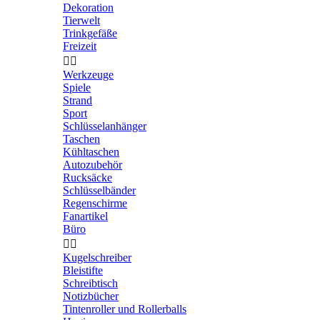
Dekoration
Tierwelt
Trinkgefäße
Freizeit


Werkzeuge
Spiele
Strand
Sport
Schlüsselanhänger
Taschen
Kühltaschen
Autozubehör
Rucksäcke
Schlüsselbänder
Regenschirme
Fanartikel
Büro


Kugelschreiber
Bleistifte
Schreibtisch
Notizbücher
Tintenroller und Rollerballs