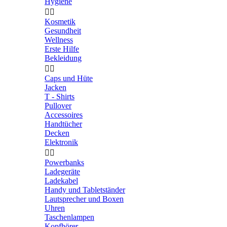
Hygiene


Kosmetik
Gesundheit
Wellness
Erste Hilfe
Bekleidung


Caps und Hüte
Jacken
T - Shirts
Pullover
Accessoires
Handtücher
Decken
Elektronik


Powerbanks
Ladegeräte
Ladekabel
Handy und Tabletständer
Lautsprecher und Boxen
Uhren
Taschenlampen
Kopfhörer