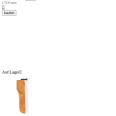
1.72
€
netto

kaufen
Auf Lager
