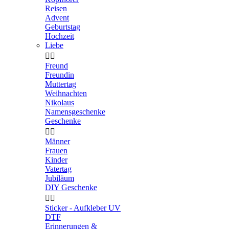
Reisen
Advent
Geburtstag
Hochzeit
Liebe


Freund
Freundin
Muttertag
Weihnachten
Nikolaus
Namensgeschenke
Geschenke


Männer
Frauen
Kinder
Vatertag
Jubiläum
DIY Geschenke


Sticker - Aufkleber UV
DTF
Erinnerungen &