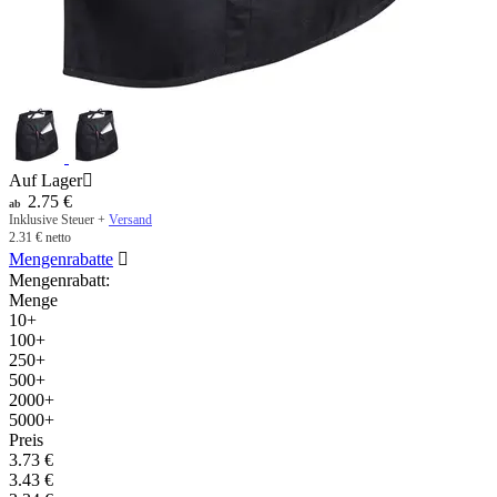
Auf Lager

2.75
€
ab
Inklusive Steuer +
Versand
2.31
€
netto
Mengenrabatte

Mengenrabatt:
Menge
10+
100+
250+
500+
2000+
5000+
Preis
3.73
€
3.43
€