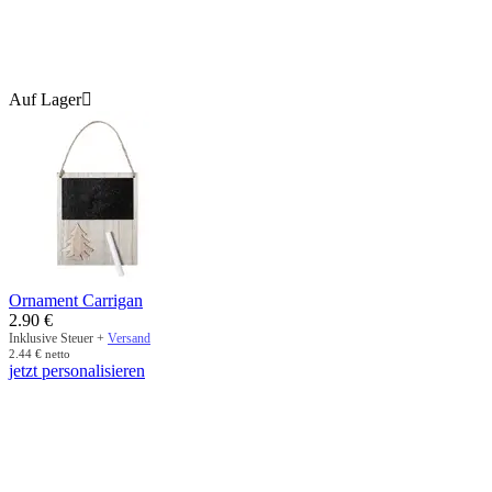
Auf Lager

Ornament Carrigan
2.90
€
Inklusive Steuer +
Versand
2.44
€
netto
jetzt personalisieren