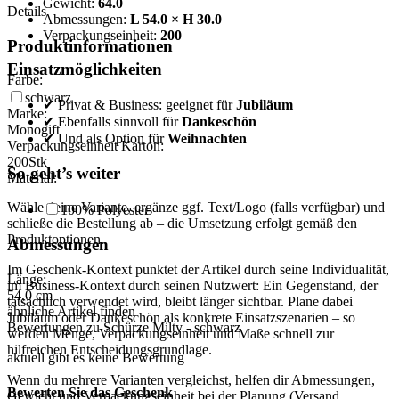
Gewicht:
64.0
Details
Abmessungen:
L 54.0 × H 30.0
Verpackungseinheit:
200
Produktinformationen
Einsatzmöglichkeiten
Farbe:
schwarz
✔ Privat & Business: geeignet für
Jubiläum
Marke:
✔ Ebenfalls sinnvoll für
Dankeschön
Monogift
✔ Und als Option für
Weihnachten
Verpackungseinheit Karton:
200
Stk
So geht’s weiter
Material:
Wähle deine Variante, ergänze ggf. Text/Logo (falls verfügbar) und
100% Polyester
schließe die Bestellung ab – die Umsetzung erfolgt gemäß den
Produktoptionen.
Abmessungen
Im Geschenk-Kontext punktet der Artikel durch seine Individualität,
Länge:
im Business-Kontext durch seinen Nutzwert: Ein Gegenstand, der
54,0
cm
tatsächlich verwendet wird, bleibt länger sichtbar. Plane dabei
ähnliche Artikel finden
Jubiläum oder Dankeschön als konkrete Einsatzszenarien – so
Bewertungen zu Schürze Milty - schwarz
werden Menge, Verpackungseinheit und Maße schnell zur
hilfreichen Entscheidungsgrundlage.
aktuell gibt es keine Bewertung
Wenn du mehrere Varianten vergleichst, helfen dir Abmessungen,
Bewerten Sie das Geschenk
Gewicht und Verpackungseinheit bei der Planung (Versand,