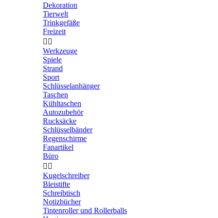
Dekoration
Tierwelt
Trinkgefäße
Freizeit


Werkzeuge
Spiele
Strand
Sport
Schlüsselanhänger
Taschen
Kühltaschen
Autozubehör
Rucksäcke
Schlüsselbänder
Regenschirme
Fanartikel
Büro


Kugelschreiber
Bleistifte
Schreibtisch
Notizbücher
Tintenroller und Rollerballs