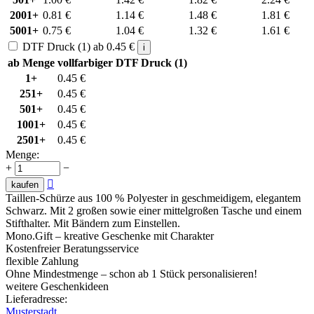
2001+
0.81
€
1.14
€
1.48
€
1.81
€
5001+
0.75
€
1.04
€
1.32
€
1.61
€
DTF Druck (1)
ab
0.45
€
i
ab Menge
vollfarbiger DTF Druck (1)
1+
0.45
€
251+
0.45
€
501+
0.45
€
1001+
0.45
€
2501+
0.45
€
Menge:
+
−

kaufen
Taillen-Schürze aus 100 % Polyester in geschmeidigem, elegantem
Schwarz. Mit 2 großen sowie einer mittelgroßen Tasche und einem
Stifthalter. Mit Bändern zum Einstellen.
Mono.Gift – kreative Geschenke mit Charakter
Kostenfreier Beratungsservice
flexible Zahlung
Ohne Mindestmenge – schon ab 1 Stück personalisieren!
weitere Geschenkideen
Lieferadresse:
Musterstadt