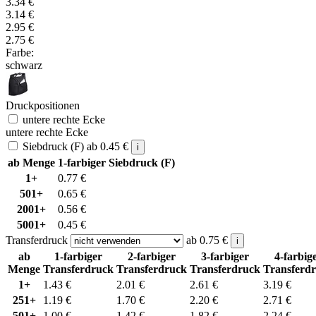
3.34
€
3.14
€
2.95
€
2.75
€
Farbe:
schwarz
Druckpositionen
untere rechte Ecke
untere rechte Ecke
Siebdruck (F)
ab
0.45
€
i
ab Menge
1-farbiger Siebdruck (F)
1+
0.77
€
501+
0.65
€
2001+
0.56
€
5001+
0.45
€
Transferdruck
ab
0.75
€
i
ab
1-farbiger
2-farbiger
3-farbiger
4-farbig
Menge
Transferdruck
Transferdruck
Transferdruck
Transferd
1+
1.43
€
2.01
€
2.61
€
3.19
€
251+
1.19
€
1.70
€
2.20
€
2.71
€
501+
1.00
€
1.42
€
1.82
€
2.24
€