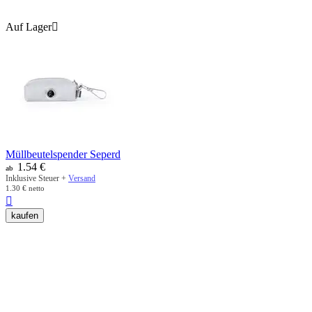
Auf Lager

Müllbeutelspender Seperd
1.54
€
ab
Inklusive Steuer +
Versand
1.30
€
netto

kaufen