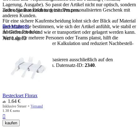
Lagerung, Ausgabe). So passt der Artikel nicht nur optisch, sondern
Teilen Sie Ihre Erfahrung mit dem personalisierten Geschenk mit
auch organisatorisch in deinen Prozess.
anderen Kunden.
Für eine sichere Kaufentscheidung lohnt sich der Blick auf Material
Bewertungen
und Maße: Sie bestimmen, wie sich der Artikel anfühlt, wie stabil er
Ähnliche Produkte
im Gebrauch ist und wie er transportiert oder gelagert werden kann.
Wenn du für mehrere Personen oder Teams planst, hilft die
Auf Lager

Verpackungseinheit bei der Kalkulation und reduziert Nachbestell-
Risiken.
Hinweis:
Alle Aussagen basieren ausschließlich auf den
vorhandenen Artikeldaten. Datensatz-ID:
2340
.
mehr anzeigen
Besteckset Florax
1.64
€
ab
Inklusive Steuer +
Versand
1.38
€
netto

kaufen