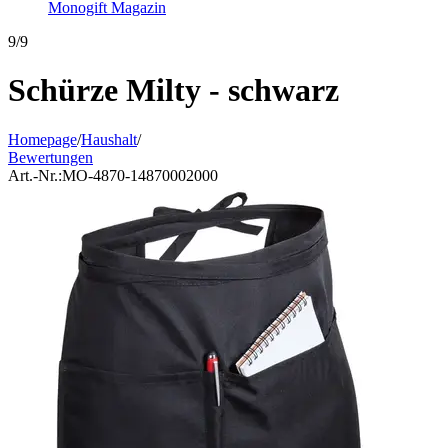
Monogift Magazin
9/9
Schürze Milty - schwarz
Homepage
/
Haushalt
/
Bewertungen
Art.-Nr.:
MO-4870-14870002000