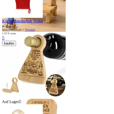
Küchenhandschuh Tosha
1.23
€
ab
Inklusive Steuer +
Versand
1.03
€
netto

kaufen
Auf Lager
