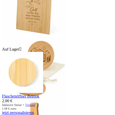
Auf Lager

Flaschenöffner Betriok
2.00
€
Inklusive Steuer +
Versand
1.68
€
netto
jetzt personalisieren