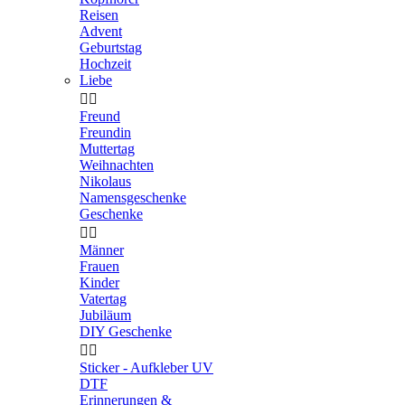
Reisen
Advent
Geburtstag
Hochzeit
Liebe


Freund
Freundin
Muttertag
Weihnachten
Nikolaus
Namensgeschenke
Geschenke


Männer
Frauen
Kinder
Vatertag
Jubiläum
DIY Geschenke


Sticker - Aufkleber UV
DTF
Erinnerungen &