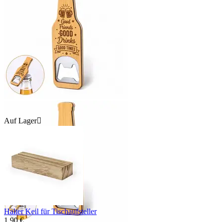
Auf Lager

Halter Keil für Tischaufsteller
1.90
€