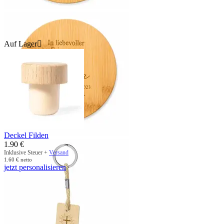
Auf Lager

Deckel Filden
1.90
€
Inklusive Steuer +
Versand
1.60
€
netto
jetzt personalisieren