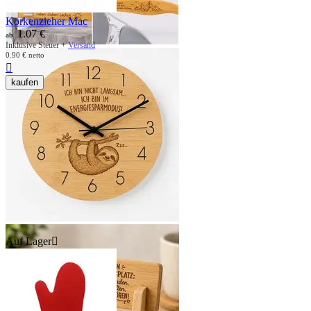
Korkenzieher Mac
1.07
€
ab
Inklusive Steuer +
Versand
0.90
€
netto

kaufen
Auf Lager
