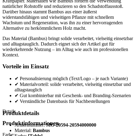
Kraftpapier. Materialien wie Bambus fördern die Verwendung
natürlicher Rohstoffe und reduzieren so den Schadstoffausstoß.
Darüber hinaus stammt Bambus aus einer äußerst
widerstandsfähigen und vielseitigen Pflanze mit schnellem
Wachstum und Regeneration, was ihn zu einer hervorragenden
Alternative zu herkömmlichem Holz macht.
Das Material (Bambus) bringt solide verarbeitet, vielseitig einsetzbar
und alltagstauglich. Dadurch eignet sich der Artikel gut für
wiederkehrende Nutzung – im Alltag wie auch im professionellen
Kontext.
Vorteile im Einsatz
✔ Personalisierung möglich (Text/Logo – je nach Variante)
✔ Materialvorteil: solide verarbeitet, vielseitig einsetzbar und
alltagstauglich
✔ Gut kombinierbar mit Geschenk- und Branding-Szenarien
✔ Verständliche Datenbasis für Nachbestellungen
Details
Produktdetails
Produktinformationen
Artikelnummer:
MO-20594-20594000000
Material:
Bambus
Farbe:
Farbe:
[Table]