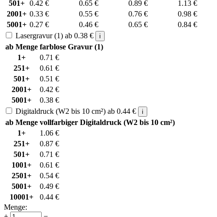
501+
0.42
€
0.65
€
0.89
€
1.13
€
2001+
0.33
€
0.55
€
0.76
€
0.98
€
5001+
0.27
€
0.46
€
0.65
€
0.84
€
Lasergravur (1)
ab
0.38
€
i
ab Menge
farblose Gravur (1)
1+
0.71
€
251+
0.61
€
501+
0.51
€
2001+
0.42
€
5001+
0.38
€
Digitaldruck (W2 bis 10 cm²)
ab
0.44
€
i
ab Menge
vollfarbiger Digitaldruck (W2 bis 10 cm²)
1+
1.06
€
251+
0.87
€
501+
0.71
€
1001+
0.61
€
2501+
0.54
€
5001+
0.49
€
10001+
0.44
€
Menge:
+
−