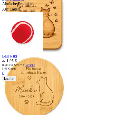
Ähnliche Produkte
Auf Lager

Ball Niki
1.05
€
ab
Inklusive Steuer +
Versand
0.88
€
netto

kaufen