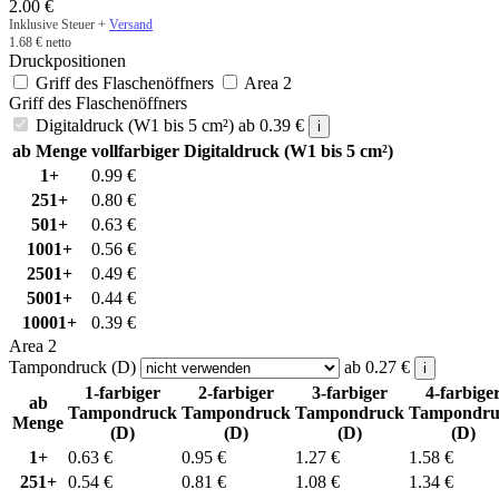
2.00
€
Inklusive Steuer +
Versand
1.68
€
netto
Druckpositionen
Griff des Flaschenöffners
Area 2
Griff des Flaschenöffners
Digitaldruck (W1 bis 5 cm²)
ab
0.39
€
i
ab Menge
vollfarbiger Digitaldruck (W1 bis 5 cm²)
1+
0.99
€
251+
0.80
€
501+
0.63
€
1001+
0.56
€
2501+
0.49
€
5001+
0.44
€
10001+
0.39
€
Area 2
Tampondruck (D)
ab
0.27
€
i
1-farbiger
2-farbiger
3-farbiger
4-farbige
ab
Tampondruck
Tampondruck
Tampondruck
Tampondru
Menge
(D)
(D)
(D)
(D)
1+
0.63
€
0.95
€
1.27
€
1.58
€
251+
0.54
€
0.81
€
1.08
€
1.34
€