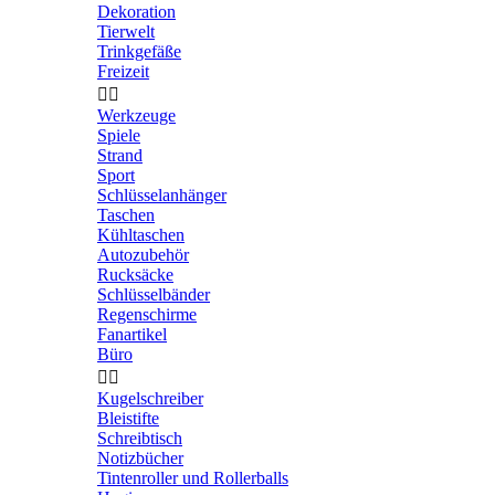
Dekoration
Tierwelt
Trinkgefäße
Freizeit


Werkzeuge
Spiele
Strand
Sport
Schlüsselanhänger
Taschen
Kühltaschen
Autozubehör
Rucksäcke
Schlüsselbänder
Regenschirme
Fanartikel
Büro


Kugelschreiber
Bleistifte
Schreibtisch
Notizbücher
Tintenroller und Rollerballs