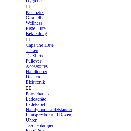
Hygiene


Kosmetik
Gesundheit
Wellness
Erste Hilfe
Bekleidung


Caps und Hüte
Jacken
T - Shirts
Pullover
Accessoires
Handtücher
Decken
Elektronik


Powerbanks
Ladegeräte
Ladekabel
Handy und Tabletständer
Lautsprecher und Boxen
Uhren
Taschenlampen
Kopfhörer