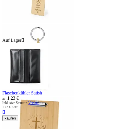
Auf Lager

Flaschenkühler Satish
1.23
€
ab
Inklusive Steuer +
Versand
1.03
€
netto

kaufen