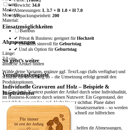
natur
Gewicht:
34.0
Marke:
Abmessungen:
L 3.7 × B 1.0 × H 7.0
Monogift
Verpackungseinheit:
200
Material:
Einsatzmöglichkeiten
Bambus
✔ Privat & Business: geeignet für
Hochzeit
Abmessungen
✔ Ebenfalls sinnvoll für
Geburtstag
✔ Und als Option für
Geburtstag
Länge:
7,0
cm
So geht’s weiter
ähnliche Artikel finden
Wähle deine Variante, ergänze ggf. Text/Logo (falls verfügbar) und
Veredlungsbeispiele
schließe die Bestellung ab – die Umsetzung erfolgt gemäß den
Produktoptionen.
Individuelle Gravuren auf Holz – Beispiele &
Im Geschenk-Kontext punktet der Artikel durch seine Individualität,
Inspirationen
im Business-Kontext durch seinen Nutzwert: Ein Gegenstand, der
tatsächlich verwendet wird, bleibt länger sichtbar. Plane dabei
Hochzeit oder Geburtstag als konkrete Einsatzszenarien – so werden
Menge, Verpackungseinheit und Maße schnell zur hilfreichen
Entscheidungsgrundlage.
Wenn du mehrere Varianten vergleichst, helfen dir Abmessungen,