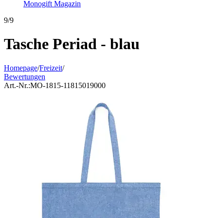
Monogift Magazin
9/9
Tasche Periad - blau
Homepage
/
Freizeit
/
Bewertungen
Art.-Nr.:
MO-1815-11815019000