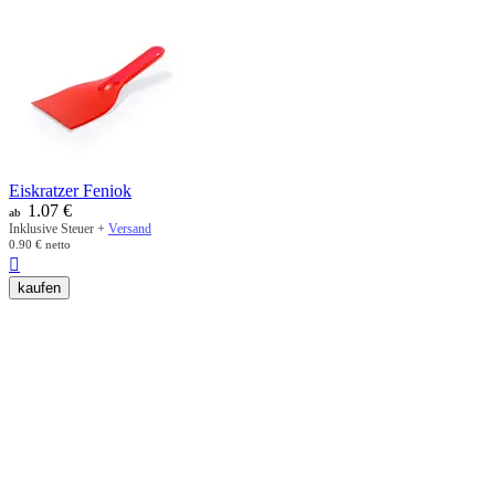
Eiskratzer Feniok
1.07
€
ab
Inklusive Steuer +
Versand
0.90
€
netto

kaufen