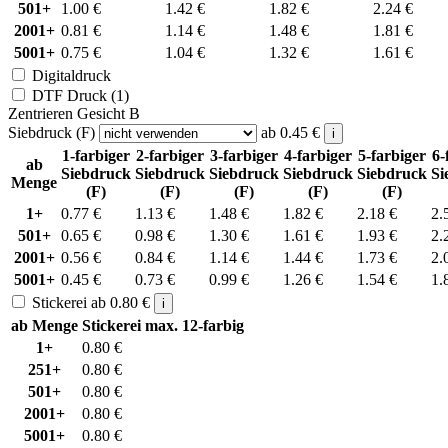
501+
1.00
€
1.42
€
1.82
€
2.24
€
2001+
0.81
€
1.14
€
1.48
€
1.81
€
5001+
0.75
€
1.04
€
1.32
€
1.61
€
Digitaldruck
DTF Druck (1)
Zentrieren Gesicht B
Siebdruck (F)
ab
0.45
€
i
1-farbiger
2-farbiger
3-farbiger
4-farbiger
5-farbiger
6-
ab
Siebdruck
Siebdruck
Siebdruck
Siebdruck
Siebdruck
Si
Menge
(F)
(F)
(F)
(F)
(F)
1+
0.77
€
1.13
€
1.48
€
1.82
€
2.18
€
2.
501+
0.65
€
0.98
€
1.30
€
1.61
€
1.93
€
2.
2001+
0.56
€
0.84
€
1.14
€
1.44
€
1.73
€
2.
5001+
0.45
€
0.73
€
0.99
€
1.26
€
1.54
€
1.
Stickerei
ab
0.80
€
i
ab Menge
Stickerei max. 12-farbig
1+
0.80
€
251+
0.80
€
501+
0.80
€
2001+
0.80
€
5001+
0.80
€