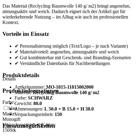
Das Material (Reclycling Baumwolle 140 g/ m2) bringt angenehm,
atmungsaktiv und weich. Dadurch eignet sich der Artikel gut für
wiederkehrende Nutzung – im Alltag wie auch im professionellen
Kontext.
Vorteile im Einsatz
✔ Personalisierung möglich (Text/Logo – je nach Variante)
✔ Materialvorteil: angenehm, atmungsaktiv und weich
✔ Gut kombinierbar mit Geschenk- und Branding-Szenarien
✔ Verständliche Datenbasis für Nachbestellungen
Produktdetails
Details
Artikelnummer:
MO-1815-11815002000
Produktinformationen
Material:
Reclycling Baumwolle 140 g/ m2
Farbe:
SCHWARZ
Farbe:
Gewicht:
80.0
blau
Abmessungen:
L 50.0 × B 15.0 × H 38.0
Marke:
Verpackungseinheit:
150
Monogift
Verpackungseinheit Karton:
Einsatzmöglichkeiten
150
Stk