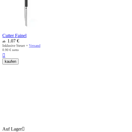
Cutter Fainel
1.07
€
ab
Inklusive Steuer +
Versand
0.90
€
netto

kaufen
Auf Lager
