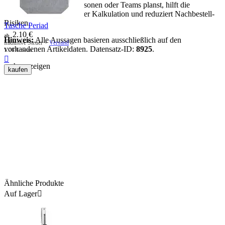
Wenn du für mehrere Personen oder Teams planst, hilft die
Verpackungseinheit bei der Kalkulation und reduziert Nachbestell-
Risiken.
Tasche Periad
2.10
€
ab
Hinweis:
Alle Aussagen basieren ausschließlich auf den
Inklusive Steuer +
Versand
vorhandenen Artikeldaten. Datensatz-ID:
8925
.
1.76
€
netto

mehr anzeigen
kaufen
Ähnliche Produkte
Auf Lager
