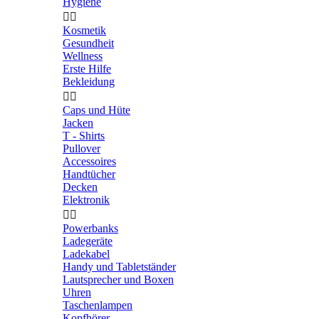
Hygiene


Kosmetik
Gesundheit
Wellness
Erste Hilfe
Bekleidung


Caps und Hüte
Jacken
T - Shirts
Pullover
Accessoires
Handtücher
Decken
Elektronik


Powerbanks
Ladegeräte
Ladekabel
Handy und Tabletständer
Lautsprecher und Boxen
Uhren
Taschenlampen
Kopfhörer