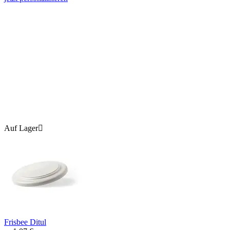
Auf Lager

Frisbee Ditul