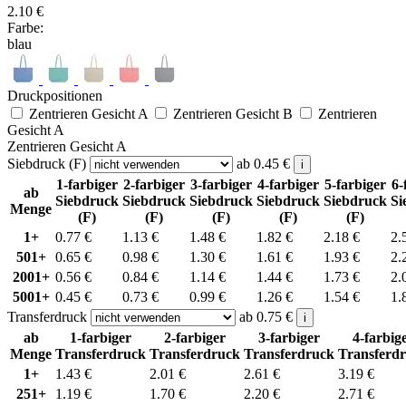
2.10
€
Farbe:
blau
Druckpositionen
Zentrieren Gesicht A
Zentrieren Gesicht B
Zentrieren
Gesicht A
Zentrieren Gesicht A
Siebdruck (F)
ab
0.45
€
i
1-farbiger
2-farbiger
3-farbiger
4-farbiger
5-farbiger
6-
ab
Siebdruck
Siebdruck
Siebdruck
Siebdruck
Siebdruck
Si
Menge
(F)
(F)
(F)
(F)
(F)
1+
0.77
€
1.13
€
1.48
€
1.82
€
2.18
€
2.
501+
0.65
€
0.98
€
1.30
€
1.61
€
1.93
€
2.
2001+
0.56
€
0.84
€
1.14
€
1.44
€
1.73
€
2.
5001+
0.45
€
0.73
€
0.99
€
1.26
€
1.54
€
1.
Transferdruck
ab
0.75
€
i
ab
1-farbiger
2-farbiger
3-farbiger
4-farbig
Menge
Transferdruck
Transferdruck
Transferdruck
Transferd
1+
1.43
€
2.01
€
2.61
€
3.19
€
251+
1.19
€
1.70
€
2.20
€
2.71
€