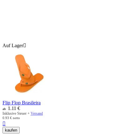
Auf Lager

Flip Flop Brasileira
1.11
€
ab
Inklusive Steuer +
Versand
0.93
€
netto

kaufen