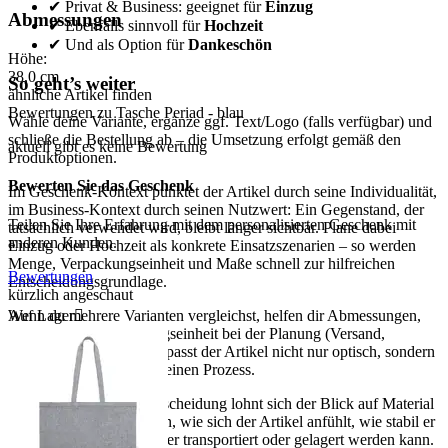
✔ Privat & Business: geeignet für
Einzug
Abmessungen
✔ Ebenfalls sinnvoll für
Hochzeit
✔ Und als Option für
Dankeschön
Höhe:
38,0
cm
So geht’s weiter
ähnliche Artikel finden
Bewertungen zu Tasche Periad - blau
Wähle deine Variante, ergänze ggf. Text/Logo (falls verfügbar) und
schließe die Bestellung ab – die Umsetzung erfolgt gemäß den
aktuell gibt es keine Bewertung
Produktoptionen.
Bewerten Sie das Geschenk
Im Geschenk-Kontext punktet der Artikel durch seine Individualität,
im Business-Kontext durch seinen Nutzwert: Ein Gegenstand, der
Teilen Sie Ihre Erfahrung mit dem personalisierten Geschenk mit
tatsächlich verwendet wird, bleibt länger sichtbar. Plane dabei
anderen Kunden.
Einzug oder Hochzeit als konkrete Einsatzszenarien – so werden
Menge, Verpackungseinheit und Maße schnell zur hilfreichen
Bewertungen
Entscheidungsgrundlage.
kürzlich angeschaut
Auf Lager

Wenn du mehrere Varianten vergleichst, helfen dir Abmessungen,
Gewicht und Verpackungseinheit bei der Planung (Versand,
Lagerung, Ausgabe). So passt der Artikel nicht nur optisch, sondern
auch organisatorisch in deinen Prozess.
Für eine sichere Kaufentscheidung lohnt sich der Blick auf Material
und Maße: Sie bestimmen, wie sich der Artikel anfühlt, wie stabil er
im Gebrauch ist und wie er transportiert oder gelagert werden kann.