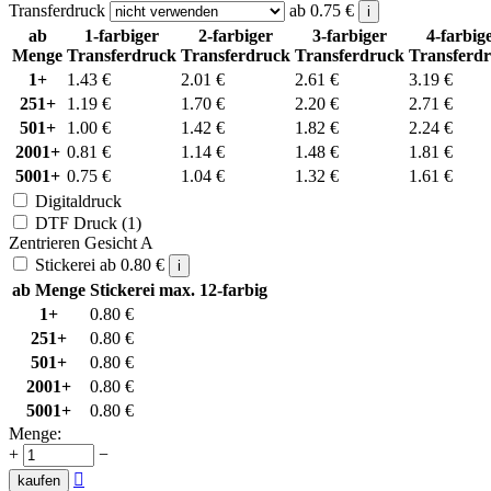
Transferdruck
ab
0.75
€
i
ab
1-farbiger
2-farbiger
3-farbiger
4-farbig
Menge
Transferdruck
Transferdruck
Transferdruck
Transferd
1+
1.43
€
2.01
€
2.61
€
3.19
€
251+
1.19
€
1.70
€
2.20
€
2.71
€
501+
1.00
€
1.42
€
1.82
€
2.24
€
2001+
0.81
€
1.14
€
1.48
€
1.81
€
5001+
0.75
€
1.04
€
1.32
€
1.61
€
Digitaldruck
DTF Druck (1)
Zentrieren Gesicht A
Stickerei
ab
0.80
€
i
ab Menge
Stickerei max. 12-farbig
1+
0.80
€
251+
0.80
€
501+
0.80
€
2001+
0.80
€
5001+
0.80
€
Menge:
+
−

kaufen