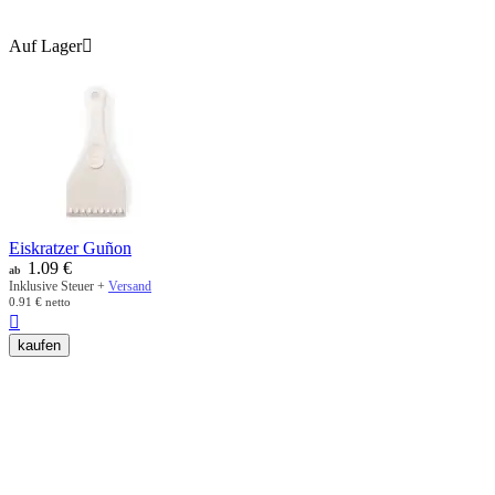
Auf Lager

Eiskratzer Guñon
1.09
€
ab
Inklusive Steuer +
Versand
0.91
€
netto

kaufen