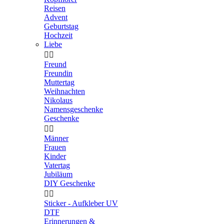
Reisen
Advent
Geburtstag
Hochzeit
Liebe


Freund
Freundin
Muttertag
Weihnachten
Nikolaus
Namensgeschenke
Geschenke


Männer
Frauen
Kinder
Vatertag
Jubiläum
DIY Geschenke


Sticker - Aufkleber UV
DTF
Erinnerungen &