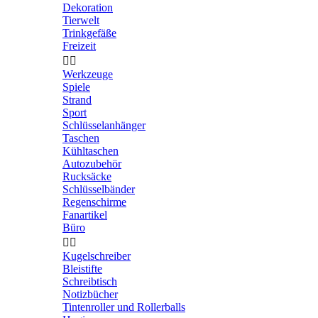
Dekoration
Tierwelt
Trinkgefäße
Freizeit


Werkzeuge
Spiele
Strand
Sport
Schlüsselanhänger
Taschen
Kühltaschen
Autozubehör
Rucksäcke
Schlüsselbänder
Regenschirme
Fanartikel
Büro


Kugelschreiber
Bleistifte
Schreibtisch
Notizbücher
Tintenroller und Rollerballs