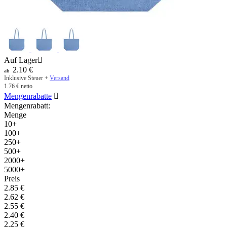
Auf Lager

2.10
€
ab
Inklusive Steuer +
Versand
1.76
€
netto
Mengenrabatte

Mengenrabatt:
Menge
10+
100+
250+
500+
2000+
5000+
Preis
2.85
€
2.62
€
2.55
€
2.40
€
2.25
€