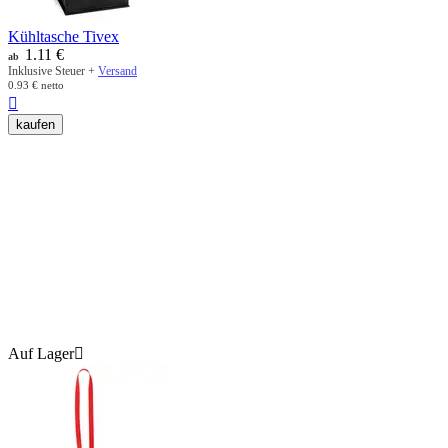
Kühltasche Tivex
1.11
€
ab
Inklusive Steuer +
Versand
0.93
€
netto

kaufen
Auf Lager
