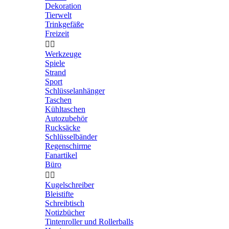
Dekoration
Tierwelt
Trinkgefäße
Freizeit


Werkzeuge
Spiele
Strand
Sport
Schlüsselanhänger
Taschen
Kühltaschen
Autozubehör
Rucksäcke
Schlüsselbänder
Regenschirme
Fanartikel
Büro


Kugelschreiber
Bleistifte
Schreibtisch
Notizbücher
Tintenroller und Rollerballs