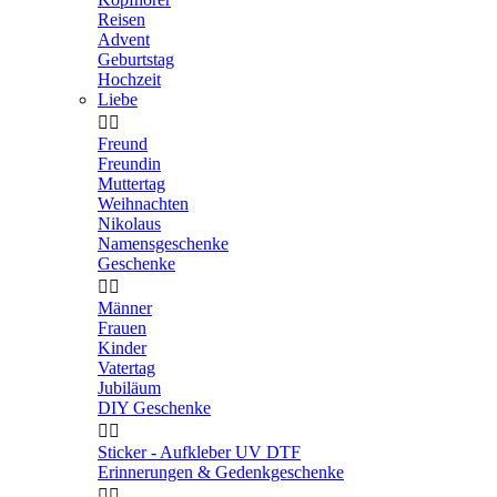
Reisen
Advent
Geburtstag
Hochzeit
Liebe


Freund
Freundin
Muttertag
Weihnachten
Nikolaus
Namensgeschenke
Geschenke


Männer
Frauen
Kinder
Vatertag
Jubiläum
DIY Geschenke


Sticker - Aufkleber UV DTF
Erinnerungen & Gedenkgeschenke

