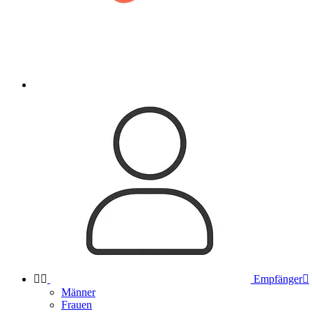


Empfänger

Männer
Frauen