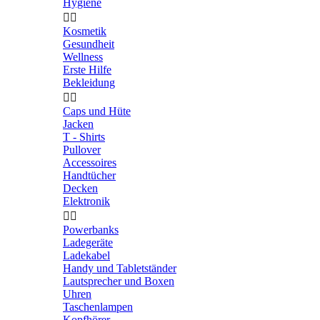
Hygiene


Kosmetik
Gesundheit
Wellness
Erste Hilfe
Bekleidung


Caps und Hüte
Jacken
T - Shirts
Pullover
Accessoires
Handtücher
Decken
Elektronik


Powerbanks
Ladegeräte
Ladekabel
Handy und Tabletständer
Lautsprecher und Boxen
Uhren
Taschenlampen
Kopfhörer