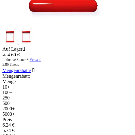
Auf Lager

4.60
€
ab
Inklusive Steuer +
Versand
3.86
€
netto
Mengenrabatte

Mengenrabatt:
Menge
10+
100+
250+
500+
2000+
5000+
Preis
6.24
€
5.74
€