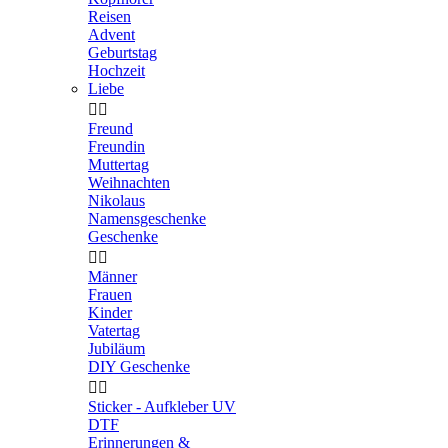
Reisen
Advent
Geburtstag
Hochzeit
Liebe


Freund
Freundin
Muttertag
Weihnachten
Nikolaus
Namensgeschenke
Geschenke


Männer
Frauen
Kinder
Vatertag
Jubiläum
DIY Geschenke


Sticker - Aufkleber UV
DTF
Erinnerungen &