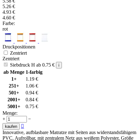
5.58
€
5.26
€
4.93
€
4.60
€
Farbe:
rot
Druckpositionen
Zentriert
Zentriert
Siebdruck H
ab
0.75
€
i
ab Menge
1-farbig
1+
1.19
€
251+
1.06
€
501+
0.94
€
2001+
0.84
€
5001+
0.75
€
Menge:
+
−

kaufen
Innovative, aufblasbare Matratze mit Seiten aus widerstandsfähigem
PVC. Aufrollbar, mit zentralem Netz aus weißem Polyester, Größe