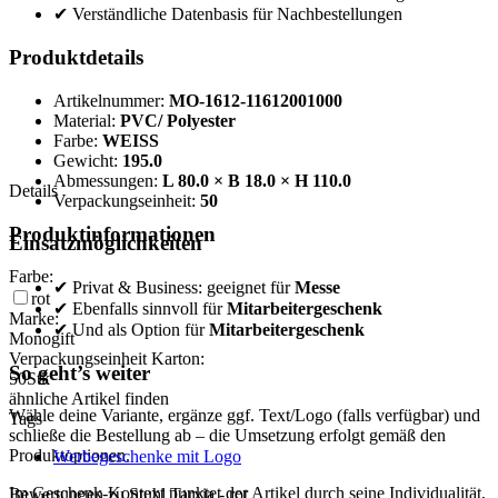
✔ Verständliche Datenbasis für Nachbestellungen
Produktdetails
Artikelnummer:
MO-1612-11612001000
Material:
PVC/ Polyester
Farbe:
WEISS
Gewicht:
195.0
Abmessungen:
L 80.0 × B 18.0 × H 110.0
Details
Verpackungseinheit:
50
Produktinformationen
Einsatzmöglichkeiten
Farbe:
✔ Privat & Business: geeignet für
Messe
rot
✔ Ebenfalls sinnvoll für
Mitarbeitergeschenk
Marke:
✔ Und als Option für
Mitarbeitergeschenk
Monogift
Verpackungseinheit Karton:
So geht’s weiter
50
Stk
ähnliche Artikel finden
Wähle deine Variante, ergänze ggf. Text/Logo (falls verfügbar) und
Tags
schließe die Bestellung ab – die Umsetzung erfolgt gemäß den
Produktoptionen.
Werbegeschenke mit Logo
Im Geschenk-Kontext punktet der Artikel durch seine Individualität,
Bewertungen zu Stuhl Tarxia - rot