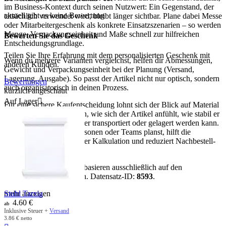
im Business-Kontext durch seinen Nutzwert: Ein Gegenstand, der
aktuell gibt es keine Bewertung
tatsächlich verwendet wird, bleibt länger sichtbar. Plane dabei Messe
oder Mitarbeitergeschenk als konkrete Einsatzszenarien – so werden
Menge, Verpackungseinheit und Maße schnell zur hilfreichen
Bewerten Sie das Geschenk
Entscheidungsgrundlage.
Teilen Sie Ihre Erfahrung mit dem personalisierten Geschenk mit
Wenn du mehrere Varianten vergleichst, helfen dir Abmessungen,
anderen Kunden.
Gewicht und Verpackungseinheit bei der Planung (Versand,
Lagerung, Ausgabe). So passt der Artikel nicht nur optisch, sondern
Bewertungen
auch organisatorisch in deinen Prozess.
kürzlich angeschaut
Auf Lager

Für eine sichere Kaufentscheidung lohnt sich der Blick auf Material
und Maße: Sie bestimmen, wie sich der Artikel anfühlt, wie stabil er
im Gebrauch ist und wie er transportiert oder gelagert werden kann.
Wenn du für mehrere Personen oder Teams planst, hilft die
Verpackungseinheit bei der Kalkulation und reduziert Nachbestell-
Risiken.
Hinweis:
Alle Aussagen basieren ausschließlich auf den
vorhandenen Artikeldaten. Datensatz-ID:
8593
.
Stuhl Tarxia
mehr anzeigen
4.60
€
ab
Inklusive Steuer +
Versand
3.86
€
netto