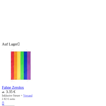
Auf Lager

Fahne Zerolox
3.35
€
ab
Inklusive Steuer +
Versand
2.82
€
netto
