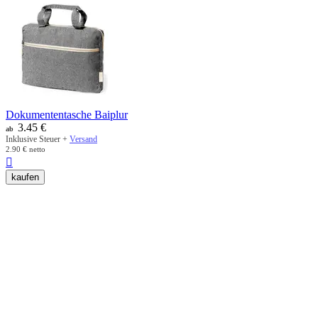
Dokumententasche Baiplur
3.45
€
ab
Inklusive Steuer +
Versand
2.90
€
netto

kaufen