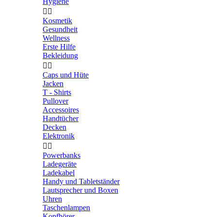
Hygiene


Kosmetik
Gesundheit
Wellness
Erste Hilfe
Bekleidung


Caps und Hüte
Jacken
T - Shirts
Pullover
Accessoires
Handtücher
Decken
Elektronik


Powerbanks
Ladegeräte
Ladekabel
Handy und Tabletständer
Lautsprecher und Boxen
Uhren
Taschenlampen
Kopfhörer