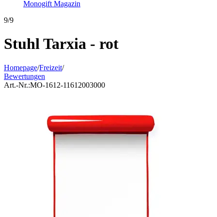
Monogift Magazin
9/9
Stuhl Tarxia - rot
Homepage
/
Freizeit
/
Bewertungen
Art.-Nr.:
MO-1612-11612003000