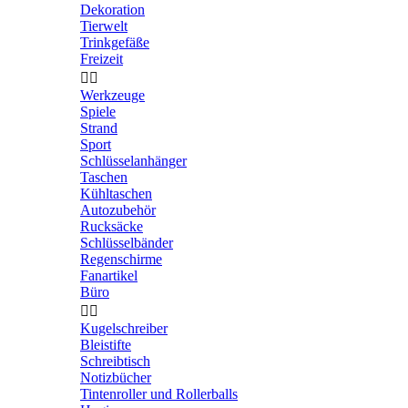
Dekoration
Tierwelt
Trinkgefäße
Freizeit


Werkzeuge
Spiele
Strand
Sport
Schlüsselanhänger
Taschen
Kühltaschen
Autozubehör
Rucksäcke
Schlüsselbänder
Regenschirme
Fanartikel
Büro


Kugelschreiber
Bleistifte
Schreibtisch
Notizbücher
Tintenroller und Rollerballs