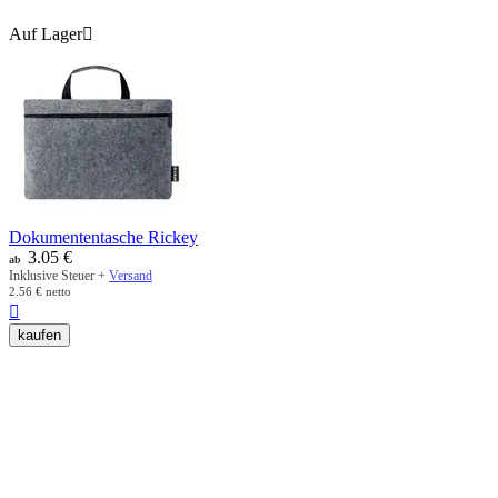
Auf Lager

Dokumententasche Rickey
3.05
€
ab
Inklusive Steuer +
Versand
2.56
€
netto

kaufen