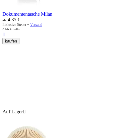
Dokumententasche Milán
4.35
€
ab
Inklusive Steuer +
Versand
3.66
€
netto

kaufen
Auf Lager
