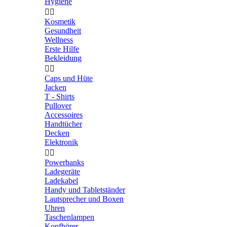
Hygiene


Kosmetik
Gesundheit
Wellness
Erste Hilfe
Bekleidung


Caps und Hüte
Jacken
T - Shirts
Pullover
Accessoires
Handtücher
Decken
Elektronik


Powerbanks
Ladegeräte
Ladekabel
Handy und Tabletständer
Lautsprecher und Boxen
Uhren
Taschenlampen
Kopfhörer