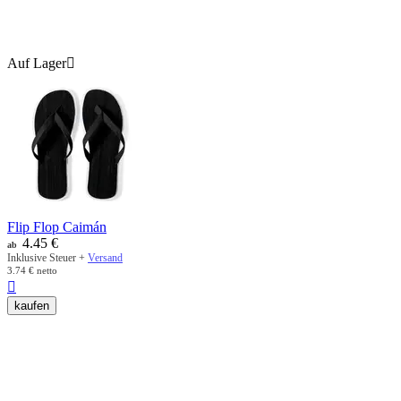
Auf Lager

Flip Flop Caimán
4.45
€
ab
Inklusive Steuer +
Versand
3.74
€
netto

kaufen