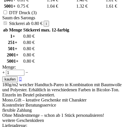
5001+
0.75
€
1.04
€
1.32
€
1.61
€
DTF Druck (3)
Saum des Sarongs
Stickerei
ab
0.80
€
i
ab Menge
Stickerei max. 12-farbig
1+
0.80
€
251+
0.80
€
501+
0.80
€
2001+
0.80
€
5001+
0.80
€
Menge:
+
−

kaufen
180g/m2 weicher Handtuch-Pareo in Kombination mit Baumwolle
und Polyester. Erhältlich in verschiedenen Farben in Bicolor-Ton.
Einzeln im Beutel präsentiert.
Mono.Gift – kreative Geschenke mit Charakter
Kostenfreier Beratungsservice
flexible Zahlung
Ohne Mindestmenge – schon ab 1 Stück personalisieren!
weitere Geschenkideen
Lieferadresse: