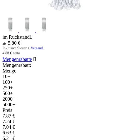
im Rückstand

5.80
€
ab
Inklusive Steuer +
Versand
4.88
€
netto
Mengenrabatte

Mengenrabatt:
Menge
10+
100+
250+
500+
2000+
5000+
Preis
7.87
€
7.24
€
7.04
€
6.63
€
6.21
€