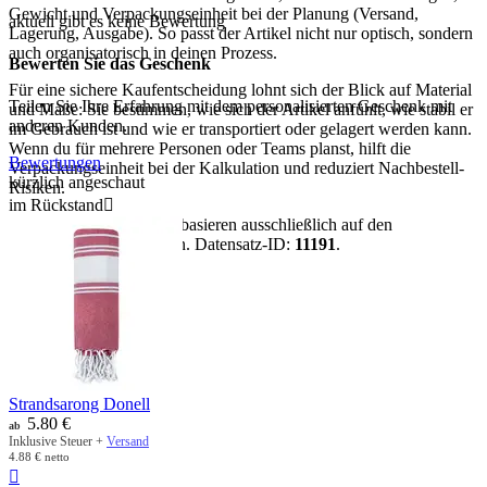
Gewicht und Verpackungseinheit bei der Planung (Versand,
aktuell gibt es keine Bewertung
Lagerung, Ausgabe). So passt der Artikel nicht nur optisch, sondern
auch organisatorisch in deinen Prozess.
Bewerten Sie das Geschenk
Für eine sichere Kaufentscheidung lohnt sich der Blick auf Material
Teilen Sie Ihre Erfahrung mit dem personalisierten Geschenk mit
und Maße: Sie bestimmen, wie sich der Artikel anfühlt, wie stabil er
anderen Kunden.
im Gebrauch ist und wie er transportiert oder gelagert werden kann.
Wenn du für mehrere Personen oder Teams planst, hilft die
Bewertungen
Verpackungseinheit bei der Kalkulation und reduziert Nachbestell-
kürzlich angeschaut
Risiken.
im Rückstand

Hinweis:
Alle Aussagen basieren ausschließlich auf den
vorhandenen Artikeldaten. Datensatz-ID:
11191
.
mehr anzeigen
Strandsarong Donell
5.80
€
ab
Inklusive Steuer +
Versand
4.88
€
netto
