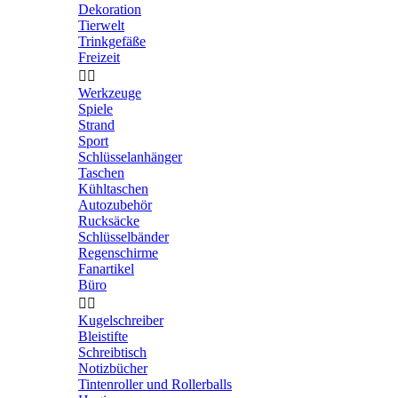
Dekoration
Tierwelt
Trinkgefäße
Freizeit


Werkzeuge
Spiele
Strand
Sport
Schlüsselanhänger
Taschen
Kühltaschen
Autozubehör
Rucksäcke
Schlüsselbänder
Regenschirme
Fanartikel
Büro


Kugelschreiber
Bleistifte
Schreibtisch
Notizbücher
Tintenroller und Rollerballs