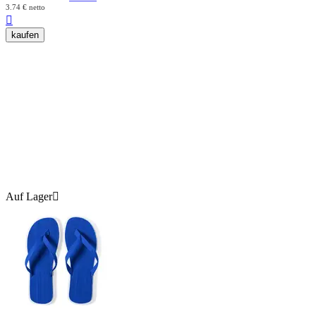
3.74
€
netto

kaufen
Auf Lager
