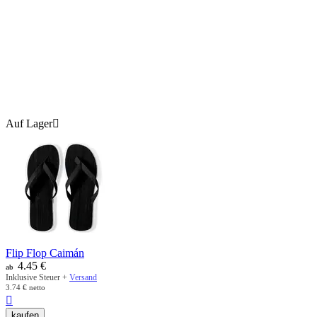
Auf Lager

Flip Flop Caimán
4.45
€
ab
Inklusive Steuer +
Versand
3.74
€
netto

kaufen