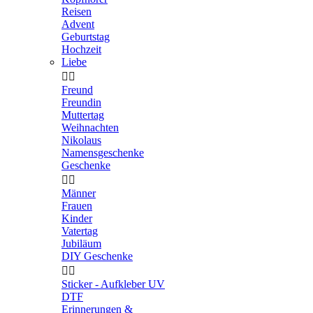
Reisen
Advent
Geburtstag
Hochzeit
Liebe


Freund
Freundin
Muttertag
Weihnachten
Nikolaus
Namensgeschenke
Geschenke


Männer
Frauen
Kinder
Vatertag
Jubiläum
DIY Geschenke


Sticker - Aufkleber UV
DTF
Erinnerungen &