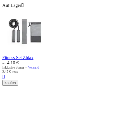
Auf Lager

Fitness Set Zhiax
4.10
€
ab
Inklusive Steuer +
Versand
3.45
€
netto

kaufen