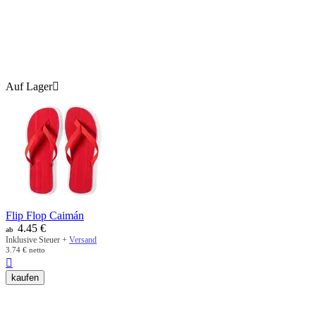
Auf Lager

Flip Flop Caimán
4.45
€
ab
Inklusive Steuer +
Versand
3.74
€
netto

kaufen