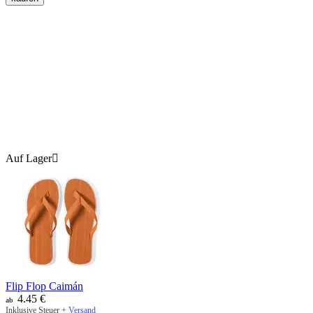
Auf Lager

Flip Flop Caimán
4.45
€
ab
Inklusive Steuer +
Versand