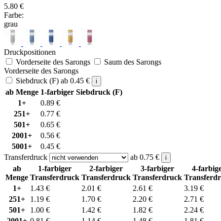
5.80
€
Farbe:
grau
Druckpositionen
Vorderseite des Sarongs
Saum des Sarongs
Vorderseite des Sarongs
Siebdruck (F)
ab
0.45
€
i
ab Menge
1-farbiger Siebdruck (F)
1+
0.89
€
251+
0.77
€
501+
0.65
€
2001+
0.56
€
5001+
0.45
€
Transferdruck
ab
0.75
€
i
ab
1-farbiger
2-farbiger
3-farbiger
4-farbig
Menge
Transferdruck
Transferdruck
Transferdruck
Transferd
1+
1.43
€
2.01
€
2.61
€
3.19
€
251+
1.19
€
1.70
€
2.20
€
2.71
€
501+
1.00
€
1.42
€
1.82
€
2.24
€
2001+
0.81
€
1.14
€
1.48
€
1.81
€