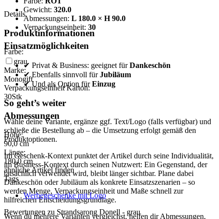
Farbe:
ROT
Gewicht:
320.0
Details
Abmessungen:
L 180.0 × H 90.0
Verpackungseinheit:
30
Produktinformationen
Einsatzmöglichkeiten
Farbe:
grau
✔ Privat & Business: geeignet für
Dankeschön
Marke:
✔ Ebenfalls sinnvoll für
Jubiläum
Monogift
✔ Und als Option für
Einzug
Verpackungseinheit Karton:
30
Stk
So geht’s weiter
Abmessungen
Wähle deine Variante, ergänze ggf. Text/Logo (falls verfügbar) und
schließe die Bestellung ab – die Umsetzung erfolgt gemäß den
Höhe:
Produktoptionen.
90,0
cm
Länge:
Im Geschenk-Kontext punktet der Artikel durch seine Individualität,
180,0
cm
im Business-Kontext durch seinen Nutzwert: Ein Gegenstand, der
ähnliche Artikel finden
tatsächlich verwendet wird, bleibt länger sichtbar. Plane dabei
Tags
Dankeschön oder Jubiläum als konkrete Einsatzszenarien – so
werden Menge, Verpackungseinheit und Maße schnell zur
Werbegeschenke mit Logo
hilfreichen Entscheidungsgrundlage.
Bewertungen zu Strandsarong Donell - grau
Wenn du mehrere Varianten vergleichst, helfen dir Abmessungen,