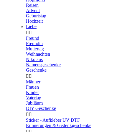
Reisen
Advent
Geburtstag
Hochzeit
Liebe


Freund
Freundin
Muttertag
Weihnachten
Nikolaus
Namensgeschenke
Geschenke


Männer
Frauen
Kinder
Vatertag
Jubiläum
DIY Geschenke


Sticker - Aufkleber UV DTF
Erinnerungen & Gedenkgeschenke

