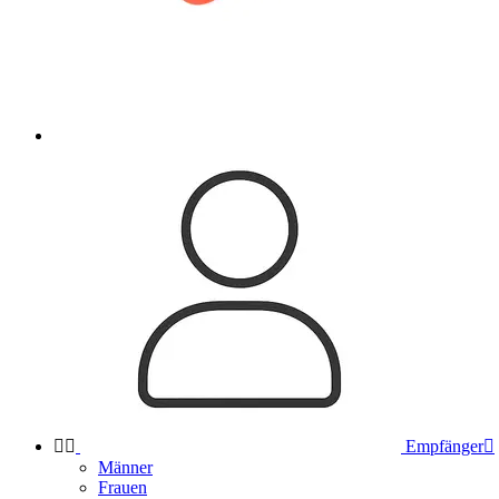


Empfänger

Männer
Frauen