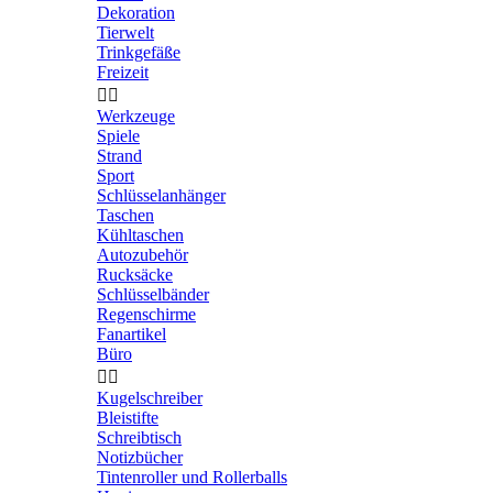
Dekoration
Tierwelt
Trinkgefäße
Freizeit


Werkzeuge
Spiele
Strand
Sport
Schlüsselanhänger
Taschen
Kühltaschen
Autozubehör
Rucksäcke
Schlüsselbänder
Regenschirme
Fanartikel
Büro


Kugelschreiber
Bleistifte
Schreibtisch
Notizbücher
Tintenroller und Rollerballs