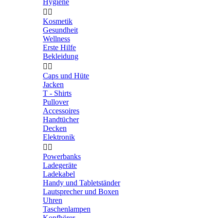
Hygiene


Kosmetik
Gesundheit
Wellness
Erste Hilfe
Bekleidung


Caps und Hüte
Jacken
T - Shirts
Pullover
Accessoires
Handtücher
Decken
Elektronik


Powerbanks
Ladegeräte
Ladekabel
Handy und Tabletständer
Lautsprecher und Boxen
Uhren
Taschenlampen
Kopfhörer