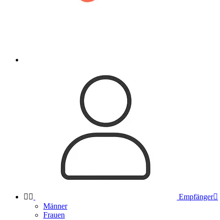


Empfänger

Männer
Frauen