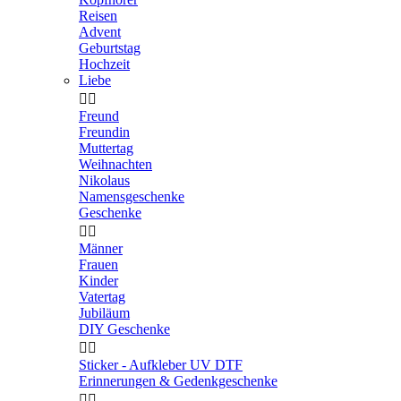
Reisen
Advent
Geburtstag
Hochzeit
Liebe


Freund
Freundin
Muttertag
Weihnachten
Nikolaus
Namensgeschenke
Geschenke


Männer
Frauen
Kinder
Vatertag
Jubiläum
DIY Geschenke


Sticker - Aufkleber UV DTF
Erinnerungen & Gedenkgeschenke

