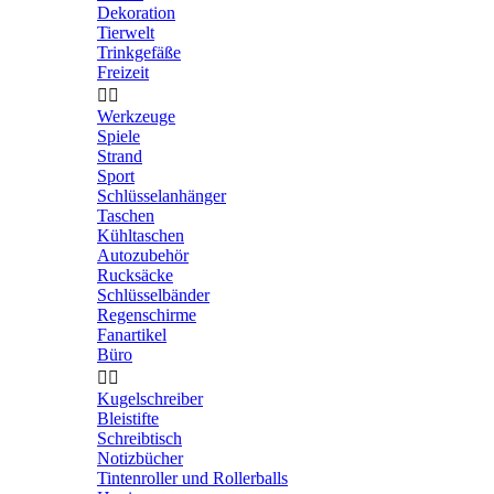
Dekoration
Tierwelt
Trinkgefäße
Freizeit


Werkzeuge
Spiele
Strand
Sport
Schlüsselanhänger
Taschen
Kühltaschen
Autozubehör
Rucksäcke
Schlüsselbänder
Regenschirme
Fanartikel
Büro


Kugelschreiber
Bleistifte
Schreibtisch
Notizbücher
Tintenroller und Rollerballs