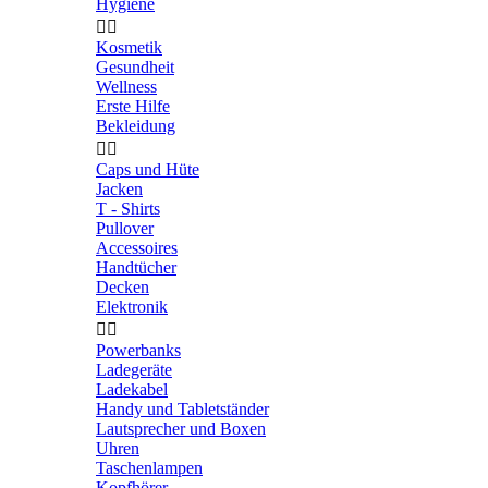
Hygiene


Kosmetik
Gesundheit
Wellness
Erste Hilfe
Bekleidung


Caps und Hüte
Jacken
T - Shirts
Pullover
Accessoires
Handtücher
Decken
Elektronik


Powerbanks
Ladegeräte
Ladekabel
Handy und Tabletständer
Lautsprecher und Boxen
Uhren
Taschenlampen
Kopfhörer