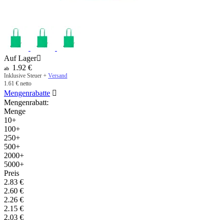
Auf Lager

1.92
€
ab
Inklusive Steuer +
Versand
1.61
€
netto
Mengenrabatte

Mengenrabatt:
Menge
10+
100+
250+
500+
2000+
5000+
Preis
2.83
€
2.60
€
2.26
€
2.15
€
2.03
€