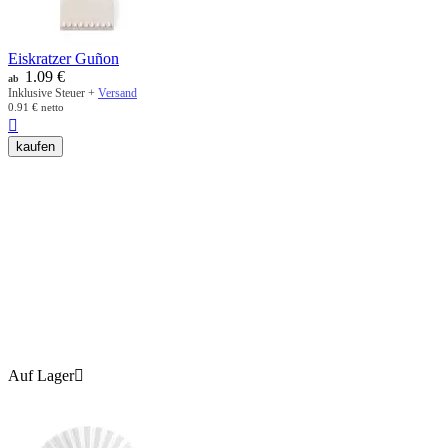
Eiskratzer Guñon
1.09
€
ab
Inklusive Steuer +
Versand
0.91
€
netto

kaufen
Auf Lager
