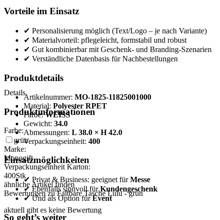
Vorteile im Einsatz
✔ Personalisierung möglich (Text/Logo – je nach Variante)
✔ Materialvorteil: pflegeleicht, formstabil und robust
✔ Gut kombinierbar mit Geschenk- und Branding-Szenarien
✔ Verständliche Datenbasis für Nachbestellungen
Produktdetails
Details
Artikelnummer:
MO-1825-11825001000
Material:
Polyester RPET
Produktinformationen
Farbe:
WEISS
Gewicht:
34.0
Farbe:
Abmessungen:
L 38.0 × H 42.0
grün
Verpackungseinheit:
400
Marke:
Monogift
Einsatzmöglichkeiten
Verpackungseinheit Karton:
400
Stk
✔ Privat & Business: geeignet für
Messe
ähnliche Artikel finden
✔ Ebenfalls sinnvoll für
Kundengeschenk
Bewertungen zu Faltbare Tasche Lulu - grün
✔ Und als Option für
Event
aktuell gibt es keine Bewertung
So geht’s weiter