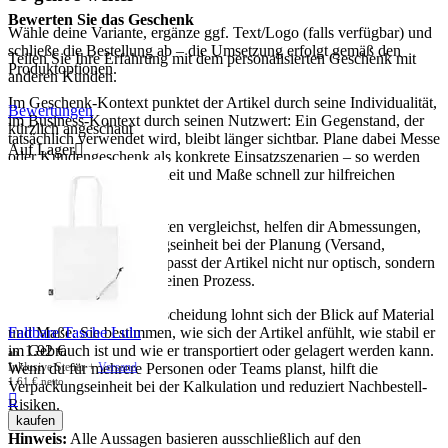
Bewerten Sie das Geschenk
Wähle deine Variante, ergänze ggf. Text/Logo (falls verfügbar) und
schließe die Bestellung ab – die Umsetzung erfolgt gemäß den
Teilen Sie Ihre Erfahrung mit dem personalisierten Geschenk mit
Produktoptionen.
anderen Kunden.
Im Geschenk-Kontext punktet der Artikel durch seine Individualität,
Bewertungen
im Business-Kontext durch seinen Nutzwert: Ein Gegenstand, der
kürzlich angeschaut
tatsächlich verwendet wird, bleibt länger sichtbar. Plane dabei Messe
Auf Lager

oder Kundengeschenk als konkrete Einsatzszenarien – so werden
Menge, Verpackungseinheit und Maße schnell zur hilfreichen
Entscheidungsgrundlage.
Wenn du mehrere Varianten vergleichst, helfen dir Abmessungen,
Gewicht und Verpackungseinheit bei der Planung (Versand,
Lagerung, Ausgabe). So passt der Artikel nicht nur optisch, sondern
auch organisatorisch in deinen Prozess.
Für eine sichere Kaufentscheidung lohnt sich der Blick auf Material
Faltbare Tasche Lulu
und Maße: Sie bestimmen, wie sich der Artikel anfühlt, wie stabil er
1.92
€
im Gebrauch ist und wie er transportiert oder gelagert werden kann.
ab
Inklusive Steuer +
Versand
Wenn du für mehrere Personen oder Teams planst, hilft die
1.61
€
netto
Verpackungseinheit bei der Kalkulation und reduziert Nachbestell-

Risiken.
kaufen
Hinweis:
Alle Aussagen basieren ausschließlich auf den