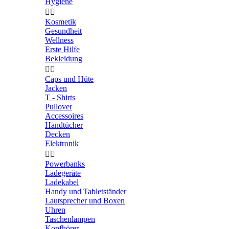
Hygiene


Kosmetik
Gesundheit
Wellness
Erste Hilfe
Bekleidung


Caps und Hüte
Jacken
T - Shirts
Pullover
Accessoires
Handtücher
Decken
Elektronik


Powerbanks
Ladegeräte
Ladekabel
Handy und Tabletständer
Lautsprecher und Boxen
Uhren
Taschenlampen
Kopfhörer