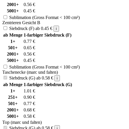
2001+
0.56
€
5001+
0.45
€
Sublimation (Gross Format < 100 cm²)
Zentrieren Gesicht B
Siebdruck (F)
ab
0.45
€
i
ab Menge
1-farbiger Siebdruck (F)
1+
0.77
€
501+
0.65
€
2001+
0.56
€
5001+
0.45
€
Sublimation (Gross Format < 100 cm²)
Taschenecke (marc und falten)
Siebdruck (G)
ab
0.58
€
i
ab Menge
1-farbiger Siebdruck (G)
1+
1.01
€
251+
0.90
€
501+
0.77
€
2001+
0.68
€
5001+
0.58
€
Top (marc und falten)
Siebdruck (G)
ab
0.58
€
i