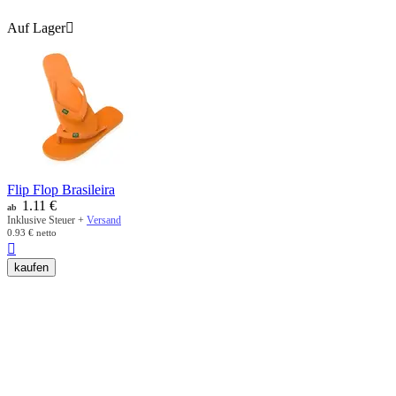
Auf Lager

Flip Flop Brasileira
1.11
€
ab
Inklusive Steuer +
Versand
0.93
€
netto

kaufen