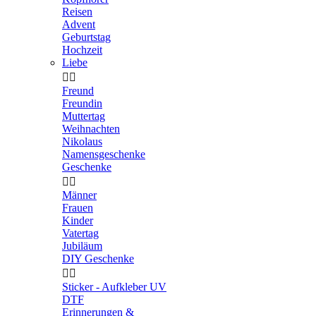
Reisen
Advent
Geburtstag
Hochzeit
Liebe


Freund
Freundin
Muttertag
Weihnachten
Nikolaus
Namensgeschenke
Geschenke


Männer
Frauen
Kinder
Vatertag
Jubiläum
DIY Geschenke


Sticker - Aufkleber UV
DTF
Erinnerungen &