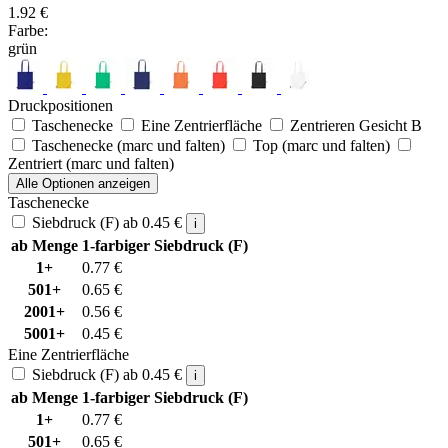
1.92
€
Farbe:
grün
Druckpositionen
Taschenecke
Eine Zentrierfläche
Zentrieren Gesicht B
Taschenecke (marc und falten)
Top (marc und falten)
Zentriert (marc und falten)
Alle Optionen anzeigen
Taschenecke
Siebdruck (F)
ab
0.45
€
i
ab Menge
1-farbiger Siebdruck (F)
1+
0.77
€
501+
0.65
€
2001+
0.56
€
5001+
0.45
€
Eine Zentrierfläche
Siebdruck (F)
ab
0.45
€
i
ab Menge
1-farbiger Siebdruck (F)
1+
0.77
€
501+
0.65
€