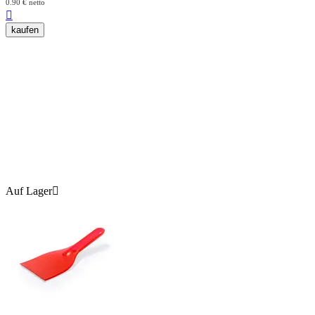
0.90
€
netto

kaufen
Auf Lager
