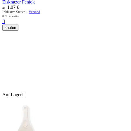
Eiskratzer Feniok
1.07
€
ab
Inklusive Steuer +
Versand
0.90
€
netto

kaufen
Auf Lager
