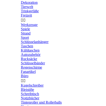
Dekoration
Tierwelt
Trinkgefäße
Freizeit


Werkzeuge
Spiele
Strand
Sport
Schlüsselanhänger
Taschen
Kühltaschen
Autozubehör
Rucksäcke
Schlüsselbänder
Regenschirme
Fanartikel
Büro


Kugelschreiber
Bleistifte
Schreibtisch
Notizbücher
Tintenroller und Rollerballs