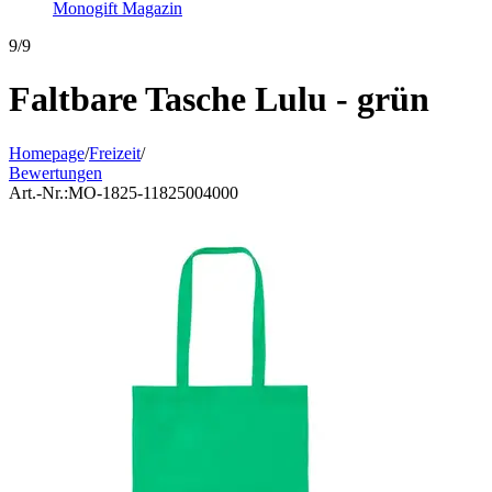
Monogift Magazin
9/9
Faltbare Tasche Lulu - grün
Homepage
/
Freizeit
/
Bewertungen
Art.-Nr.:
MO-1825-11825004000