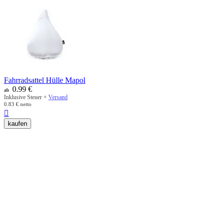
Fahrradsattel Hülle Mapol
0.99
€
ab
Inklusive Steuer +
Versand
0.83
€
netto

kaufen