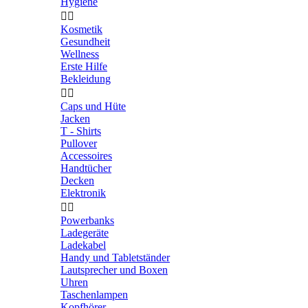
Hygiene


Kosmetik
Gesundheit
Wellness
Erste Hilfe
Bekleidung


Caps und Hüte
Jacken
T - Shirts
Pullover
Accessoires
Handtücher
Decken
Elektronik


Powerbanks
Ladegeräte
Ladekabel
Handy und Tabletständer
Lautsprecher und Boxen
Uhren
Taschenlampen
Kopfhörer