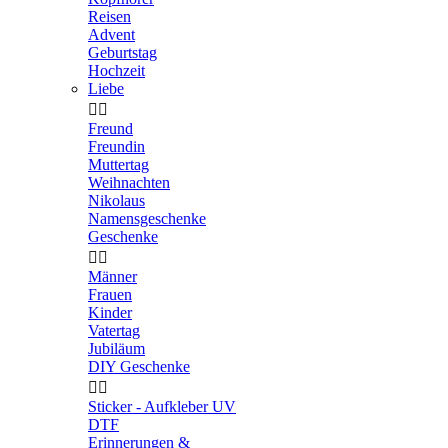
Reisen
Advent
Geburtstag
Hochzeit
Liebe


Freund
Freundin
Muttertag
Weihnachten
Nikolaus
Namensgeschenke
Geschenke


Männer
Frauen
Kinder
Vatertag
Jubiläum
DIY Geschenke


Sticker - Aufkleber UV
DTF
Erinnerungen &