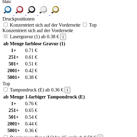
blau
Druckpositionen
Konzentriert sich auf der Vorderseite
Top
Konzentriert sich auf der Vorderseite
Lasergravur (1)
ab
0.38
€
i
ab Menge
farblose Gravur (1)
1+
0.71
€
251+
0.61
€
501+
0.51
€
2001+
0.42
€
5001+
0.38
€
Top
Tampondruck (E)
ab
0.36
€
i
ab Menge
1-farbiger Tampondruck (E)
1+
0.76
€
251+
0.65
€
501+
0.54
€
2001+
0.44
€
5001+
0.36
€