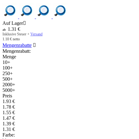
Auf Lager

1.31
€
ab
Inklusive Steuer +
Versand
1.10
€
netto
Mengenrabatte

Mengenrabatt:
Menge
10+
100+
250+
500+
2000+
5000+
Preis
1.93
€
1.78
€
1.55
€
1.47
€
1.39
€
1.31
€
Farbe: