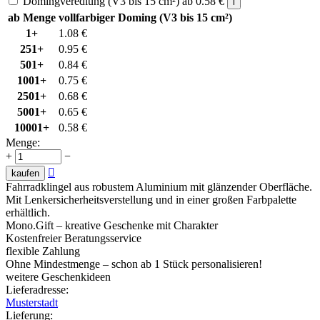
Domingveredlung (V3 bis 15 cm²)
ab
0.58
€
i
ab Menge
vollfarbiger Doming (V3 bis 15 cm²)
1+
1.08
€
251+
0.95
€
501+
0.84
€
1001+
0.75
€
2501+
0.68
€
5001+
0.65
€
10001+
0.58
€
Menge:
+
−

kaufen
Fahrradklingel aus robustem Aluminium mit glänzender Oberfläche.
Mit Lenkersicherheitsverstellung und in einer großen Farbpalette
erhältlich.
Mono.Gift – kreative Geschenke mit Charakter
Kostenfreier Beratungsservice
flexible Zahlung
Ohne Mindestmenge – schon ab 1 Stück personalisieren!
weitere Geschenkideen
Lieferadresse:
Musterstadt
Lieferung
: