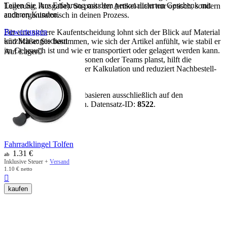
Teilen Sie Ihre Erfahrung mit dem personalisierten Geschenk mit
Lagerung, Ausgabe). So passt der Artikel nicht nur optisch, sondern
anderen Kunden.
auch organisatorisch in deinen Prozess.
Bewertungen
Für eine sichere Kaufentscheidung lohnt sich der Blick auf Material
kürzlich angeschaut
und Maße: Sie bestimmen, wie sich der Artikel anfühlt, wie stabil er
im Gebrauch ist und wie er transportiert oder gelagert werden kann.
Auf Lager

Wenn du für mehrere Personen oder Teams planst, hilft die
Verpackungseinheit bei der Kalkulation und reduziert Nachbestell-
Risiken.
Hinweis:
Alle Aussagen basieren ausschließlich auf den
vorhandenen Artikeldaten. Datensatz-ID:
8522
.
mehr anzeigen
Fahrradklingel Tolfen
1.31
€
ab
Inklusive Steuer +
Versand
1.10
€
netto

kaufen