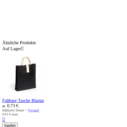
Ähnliche Produkte
Auf Lager

Faltbare Tasche Blastar
0.73
€
ab
Inklusive Steuer +
Versand
0.61
€
netto

kaufen