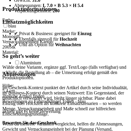
Gewicht:
31.0
Abmessungen:
L 7.0 × B 5.3 × H 5.4
Produktinformationen
Verpackungseinheit:
200
Farbe:
Einsatzmöglichkeiten
blau
Marke:
✔ Privat & Business: geeignet für
Einzug
Monogift
✔ Ebenfalls sinnvoll für
Hochzeit
Verpackungseinheit Karton:
✔ Und als Option für
Weihnachten
200
Stk
Material:
So geht’s weiter
Aluminium
Wähle deine Variante, ergänze ggf. Text/Logo (falls verfügbar) und
schließe die Bestellung ab – die Umsetzung erfolgt gemäß den
Abmessungen
Produktoptionen.
Höhe:
Im Geschenk-Kontext punktet der Artikel durch seine Individualität,
5,4
cm
im Business-Kontext durch seinen Nutzwert: Ein Gegenstand, der
ähnliche Artikel finden
tatsächlich verwendet wird, bleibt länger sichtbar. Plane dabei
Bewertungen zu Fahrradklingel Tolfen - blau
Einzug oder Hochzeit als konkrete Einsatzszenarien – so werden
Menge, Verpackungseinheit und Maße schnell zur hilfreichen
aktuell gibt es keine Bewertung
Entscheidungsgrundlage.
Bewerten Sie das Geschenk
Wenn du mehrere Varianten vergleichst, helfen dir Abmessungen,
Gewicht und Verpackungseinheit bei der Planung (Versand,