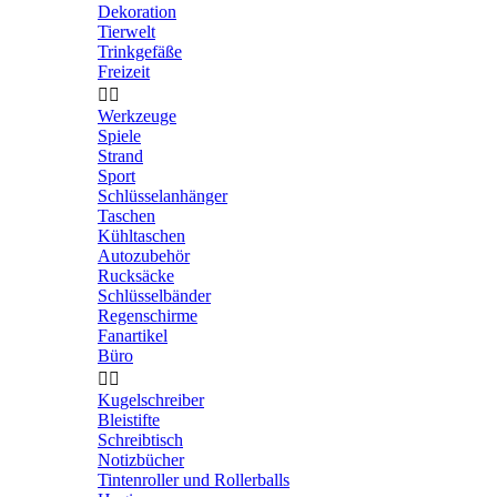
Dekoration
Tierwelt
Trinkgefäße
Freizeit


Werkzeuge
Spiele
Strand
Sport
Schlüsselanhänger
Taschen
Kühltaschen
Autozubehör
Rucksäcke
Schlüsselbänder
Regenschirme
Fanartikel
Büro


Kugelschreiber
Bleistifte
Schreibtisch
Notizbücher
Tintenroller und Rollerballs