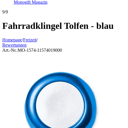
Monogift Magazin
9/9
Fahrradklingel Tolfen - blau
Homepage
/
Freizeit
/
Bewertungen
Art.-Nr.:
MO-1574-11574019000