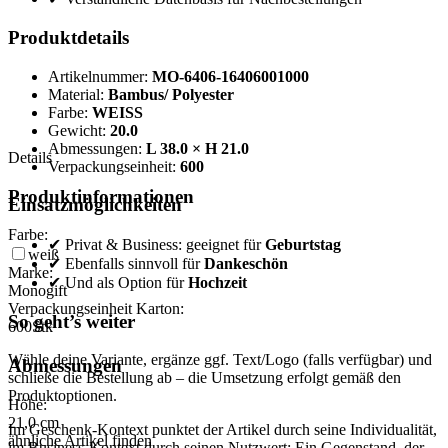
Produktdetails
Artikelnummer:
MO-6406-16406001000
Material:
Bambus/ Polyester
Farbe:
WEISS
Gewicht:
20.0
Abmessungen:
L 38.0 × H 21.0
Details
Verpackungseinheit:
600
Produktinformationen
Einsatzmöglichkeiten
Farbe:
✔ Privat & Business: geeignet für
Geburtstag
weiß
✔ Ebenfalls sinnvoll für
Dankeschön
Marke:
✔ Und als Option für
Hochzeit
Monogift
Verpackungseinheit Karton:
So geht’s weiter
600
Stk
Wähle deine Variante, ergänze ggf. Text/Logo (falls verfügbar) und
Abmessungen
schließe die Bestellung ab – die Umsetzung erfolgt gemäß den
Produktoptionen.
Höhe:
21,0
cm
Im Geschenk-Kontext punktet der Artikel durch seine Individualität,
ähnliche Artikel finden
im Business-Kontext durch seinen Nutzwert: Ein Gegenstand, der