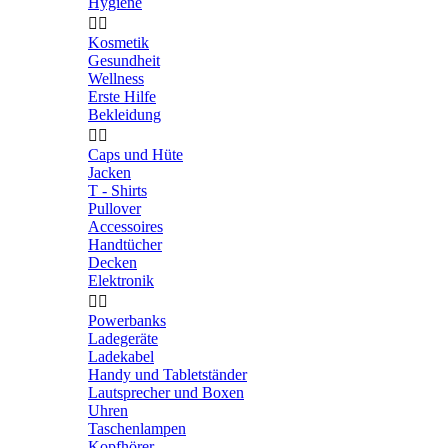
Hygiene


Kosmetik
Gesundheit
Wellness
Erste Hilfe
Bekleidung


Caps und Hüte
Jacken
T - Shirts
Pullover
Accessoires
Handtücher
Decken
Elektronik


Powerbanks
Ladegeräte
Ladekabel
Handy und Tabletständer
Lautsprecher und Boxen
Uhren
Taschenlampen
Kopfhörer