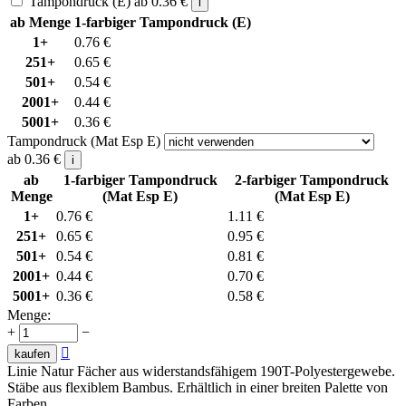
Tampondruck (E)
ab
0.36
€
i
ab Menge
1-farbiger Tampondruck (E)
1+
0.76
€
251+
0.65
€
501+
0.54
€
2001+
0.44
€
5001+
0.36
€
Tampondruck (Mat Esp E)
ab
0.36
€
i
ab
1-farbiger Tampondruck
2-farbiger Tampondruck
Menge
(Mat Esp E)
(Mat Esp E)
1+
0.76
€
1.11
€
251+
0.65
€
0.95
€
501+
0.54
€
0.81
€
2001+
0.44
€
0.70
€
5001+
0.36
€
0.58
€
Menge:
+
−

kaufen
Linie Natur Fächer aus widerstandsfähigem 190T-Polyestergewebe.
Stäbe aus flexiblem Bambus. Erhältlich in einer breiten Palette von
Farben.