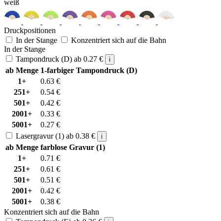
weiß
Druckpositionen
In der Stange
Konzentriert sich auf die Bahn
In der Stange
Tampondruck (D)
ab
0.27
€
i
ab Menge
1-farbiger Tampondruck (D)
1+
0.63
€
251+
0.54
€
501+
0.42
€
2001+
0.33
€
5001+
0.27
€
Lasergravur (1)
ab
0.38
€
i
ab Menge
farblose Gravur (1)
1+
0.71
€
251+
0.61
€
501+
0.51
€
2001+
0.42
€
5001+
0.38
€
Konzentriert sich auf die Bahn