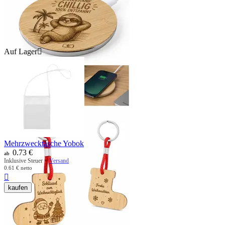
Auf Lager

Mehrzwecktasche Yobok
0.73
€
ab
Inklusive Steuer +
Versand
0.61
€
netto

kaufen