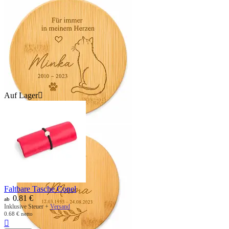
Auf Lager

Faltbare Tasche Conel
0.81
€
ab
Inklusive Steuer +
Versand
0.68
€
netto
