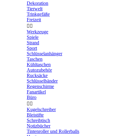
Dekoration
Tierwelt
Trinkgefäße
Freizeit


Werkzeuge
Spiele
Strand
Sport
Schlüsselanhänger
Taschen
Kühltaschen
Autozubehör
Rucksäcke
Schlüsselbänder
Regenschirme
Fanartikel
Büro


Kugelschreiber
Bleistifte
Schreibtisch
Notizbücher
Tintenroller und Rollerballs