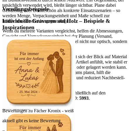
tatsächlich verwendet wird, bleibt länger sichtbar. Plane dabei
Veredlungsbeispiele
Geburtstag oder Dankeschön als konkrete Einsatzszenarien – so
werden Menge, Verpackungseinheit und Maße schnell zur
Individuelle Gravuren auf Holz – Beispiele &
hilfreichen Entscheidungsgrundlage.
Inspirationen
Wenn du mehrere Varianten vergleichst, helfen dir Abmessungen,
Gewicht und Verpackungseinheit bei der Planung (Versand,
Lagerung, Ausgabe). So passt der Artikel nicht nur optisch, sondern
auch organisatorisch in deinen Prozess.
Für eine sichere Kaufentscheidung lohnt sich der Blick auf Material
und Maße: Sie bestimmen, wie sich der Artikel anfühlt, wie stabil er
im Gebrauch ist und wie er transportiert oder gelagert werden kann.
Wenn du für mehrere Personen oder Teams planst, hilft die
Verpackungseinheit bei der Kalkulation und reduziert Nachbestell-
Risiken.
Hinweis:
Alle Aussagen basieren ausschließlich auf den
vorhandenen Artikeldaten. Datensatz-ID:
5993
.
mehr anzeigen
Bewertungen zu Fächer Kronix - weiß
aktuell gibt es keine Bewertung