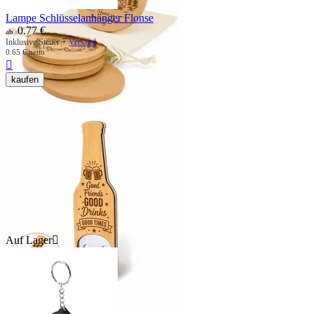
Lampe Schlüsselanhänger Flonse
0.77
€
ab
Inklusive Steuer +
Versand
0.65
€
netto

kaufen
Auf Lager
