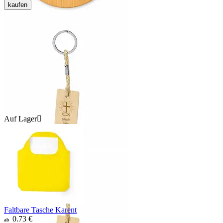
kaufen
Auf Lager

Faltbare Tasche Karent
0.73
€
ab