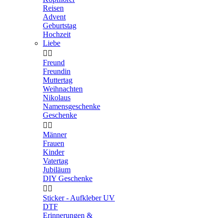
Reisen
Advent
Geburtstag
Hochzeit
Liebe


Freund
Freundin
Muttertag
Weihnachten
Nikolaus
Namensgeschenke
Geschenke


Männer
Frauen
Kinder
Vatertag
Jubiläum
DIY Geschenke


Sticker - Aufkleber UV
DTF
Erinnerungen &