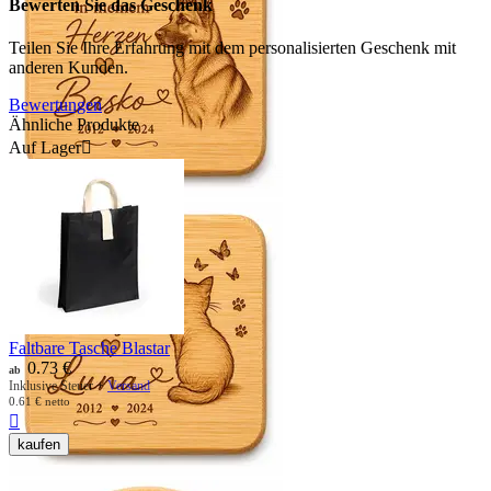
Bewerten Sie das Geschenk
Teilen Sie Ihre Erfahrung mit dem personalisierten Geschenk mit
anderen Kunden.
Bewertungen
Ähnliche Produkte
Auf Lager

Faltbare Tasche Blastar
0.73
€
ab
Inklusive Steuer +
Versand
0.61
€
netto

kaufen