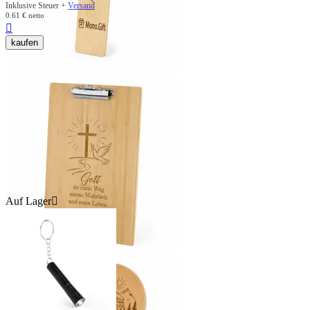
Inklusive Steuer +
Versand
0.61
€
netto

kaufen
Auf Lager
