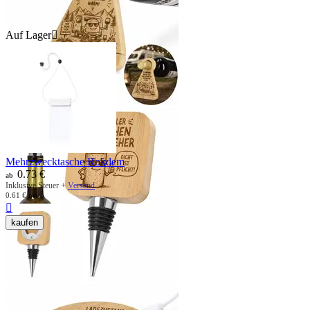
Auf Lager

Mehrzwecktasche Rokdem
0.73
€
ab
Inklusive Steuer +
Versand
0.61
€
netto

kaufen