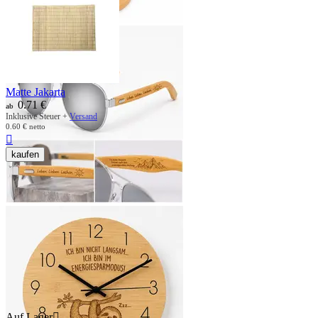
Matte Jakarta
0.71
€
ab
Inklusive Steuer +
Versand
0.60
€
netto

kaufen
Auf Lager
