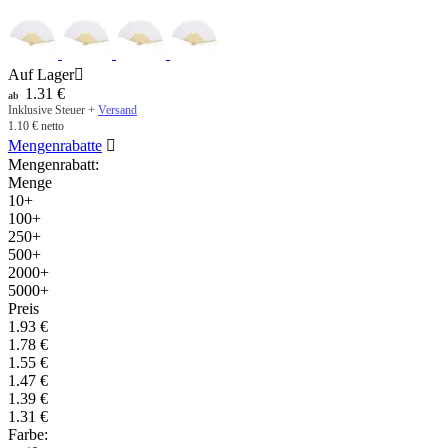
Auf Lager

1.31
€
ab
Inklusive Steuer +
Versand
1.10
€
netto
Mengenrabatte

Mengenrabatt:
Menge
10+
100+
250+
500+
2000+
5000+
Preis
1.93
€
1.78
€
1.55
€
1.47
€
1.39
€
1.31
€
Farbe: