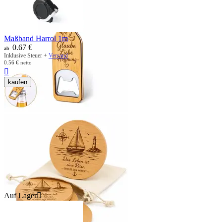
Maßband Harrol 1m
0.67
€
ab
Inklusive Steuer +
Versand
0.56
€
netto

kaufen
Auf Lager
