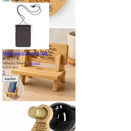
Mehrzwecktasche Arsax
0.77
€
ab
Inklusive Steuer +
Versand
0.65
€
netto

kaufen