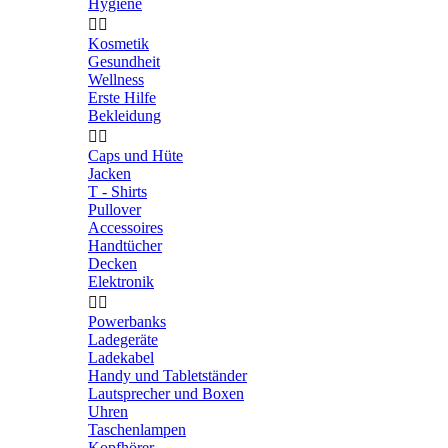
Hygiene


Kosmetik
Gesundheit
Wellness
Erste Hilfe
Bekleidung


Caps und Hüte
Jacken
T - Shirts
Pullover
Accessoires
Handtücher
Decken
Elektronik


Powerbanks
Ladegeräte
Ladekabel
Handy und Tabletständer
Lautsprecher und Boxen
Uhren
Taschenlampen
Kopfhörer