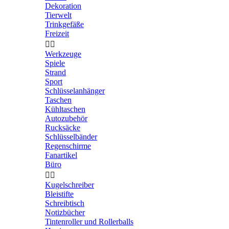
Dekoration
Tierwelt
Trinkgefäße
Freizeit


Werkzeuge
Spiele
Strand
Sport
Schlüsselanhänger
Taschen
Kühltaschen
Autozubehör
Rucksäcke
Schlüsselbänder
Regenschirme
Fanartikel
Büro


Kugelschreiber
Bleistifte
Schreibtisch
Notizbücher
Tintenroller und Rollerballs