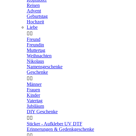
Reisen
Advent
Geburtstag
Hochzeit
Liebe


Freund
Freundin
Muttertag
Weihnachten
Nikolaus
Namensgeschenke
Geschenke


Männer
Frauen
Kinder
Vatertag
Jubiläum
DIY Geschenke


Sticker - Aufkleber UV DTF
Erinnerungen & Gedenkgeschenke

