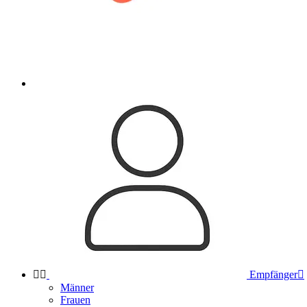


Empfänger

Männer
Frauen