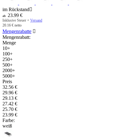
im Rückstand

23.99
€
ab
Inklusive Steuer +
Versand
20.16
€
netto
Mengenrabatte

Mengenrabatt:
Menge
10+
100+
250+
500+
2000+
5000+
Preis
32.56
€
29.96
€
29.13
€
27.42
€
25.70
€
23.99
€
Farbe:
weiß