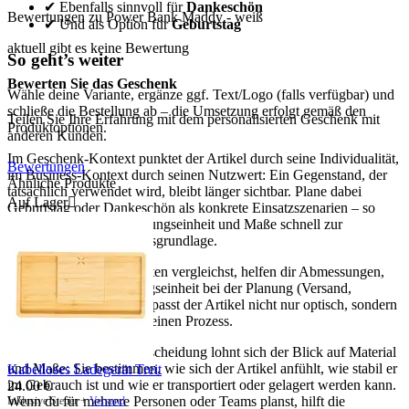
✔ Ebenfalls sinnvoll für
Dankeschön
Bewertungen zu Power Bank Maddy - weiß
✔ Und als Option für
Geburtstag
aktuell gibt es keine Bewertung
So geht’s weiter
Bewerten Sie das Geschenk
Wähle deine Variante, ergänze ggf. Text/Logo (falls verfügbar) und
schließe die Bestellung ab – die Umsetzung erfolgt gemäß den
Teilen Sie Ihre Erfahrung mit dem personalisierten Geschenk mit
Produktoptionen.
anderen Kunden.
Im Geschenk-Kontext punktet der Artikel durch seine Individualität,
Bewertungen
im Business-Kontext durch seinen Nutzwert: Ein Gegenstand, der
Ähnliche Produkte
tatsächlich verwendet wird, bleibt länger sichtbar. Plane dabei
Auf Lager

Geburtstag oder Dankeschön als konkrete Einsatzszenarien – so
werden Menge, Verpackungseinheit und Maße schnell zur
hilfreichen Entscheidungsgrundlage.
Wenn du mehrere Varianten vergleichst, helfen dir Abmessungen,
Gewicht und Verpackungseinheit bei der Planung (Versand,
Lagerung, Ausgabe). So passt der Artikel nicht nur optisch, sondern
auch organisatorisch in deinen Prozess.
Für eine sichere Kaufentscheidung lohnt sich der Blick auf Material
und Maße: Sie bestimmen, wie sich der Artikel anfühlt, wie stabil er
Kabelloses Ladegerät Treit
im Gebrauch ist und wie er transportiert oder gelagert werden kann.
24.00
€
Wenn du für mehrere Personen oder Teams planst, hilft die
Inklusive Steuer +
Versand