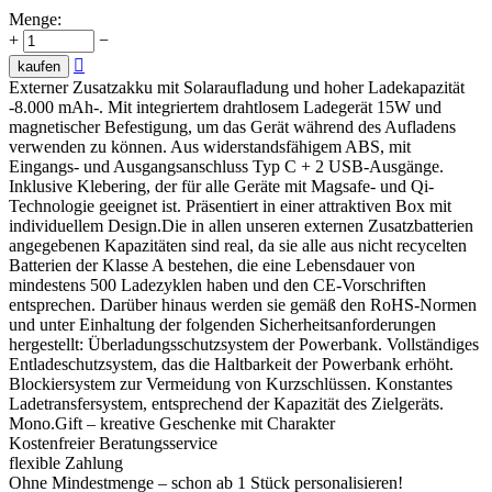
Menge:
+
−

kaufen
Externer Zusatzakku mit Solaraufladung und hoher Ladekapazität
-8.000 mAh-. Mit integriertem drahtlosem Ladegerät 15W und
magnetischer Befestigung, um das Gerät während des Aufladens
verwenden zu können. Aus widerstandsfähigem ABS, mit
Eingangs- und Ausgangsanschluss Typ C + 2 USB-Ausgänge.
Inklusive Klebering, der für alle Geräte mit Magsafe- und Qi-
Technologie geeignet ist. Präsentiert in einer attraktiven Box mit
individuellem Design.Die in allen unseren externen Zusatzbatterien
angegebenen Kapazitäten sind real, da sie alle aus nicht recycelten
Batterien der Klasse A bestehen, die eine Lebensdauer von
mindestens 500 Ladezyklen haben und den CE-Vorschriften
entsprechen. Darüber hinaus werden sie gemäß den RoHS-Normen
und unter Einhaltung der folgenden Sicherheitsanforderungen
hergestellt: Überladungsschutzsystem der Powerbank. Vollständiges
Entladeschutzsystem, das die Haltbarkeit der Powerbank erhöht.
Blockiersystem zur Vermeidung von Kurzschlüssen. Konstantes
Ladetransfersystem, entsprechend der Kapazität des Zielgeräts.
Mono.Gift – kreative Geschenke mit Charakter
Kostenfreier Beratungsservice
flexible Zahlung
Ohne Mindestmenge – schon ab 1 Stück personalisieren!