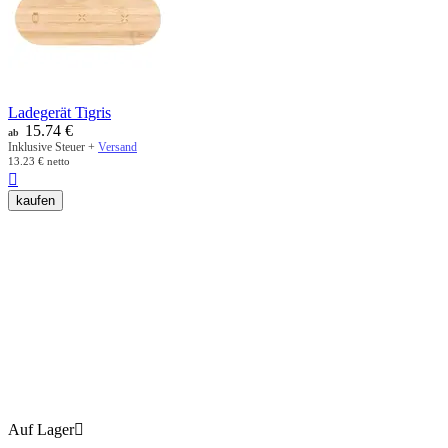
Ladegerät Tigris
15.74
€
ab
Inklusive Steuer +
Versand
13.23
€
netto

kaufen
Auf Lager
