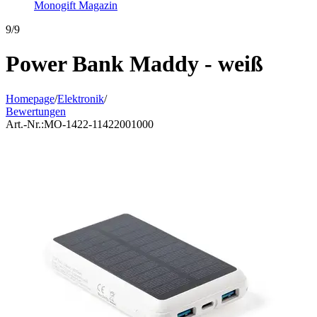
Monogift Magazin
9/9
Power Bank Maddy - weiß
Homepage
/
Elektronik
/
Bewertungen
Art.-Nr.:
MO-1422-11422001000