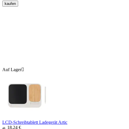
kaufen
Auf Lager

LCD-Schreibtablett Ladegerät Artic
18.24
€
ab