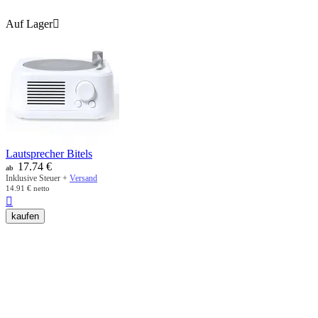
Auf Lager

Lautsprecher Bitels
17.74
€
ab
Inklusive Steuer +
Versand
14.91
€
netto

kaufen