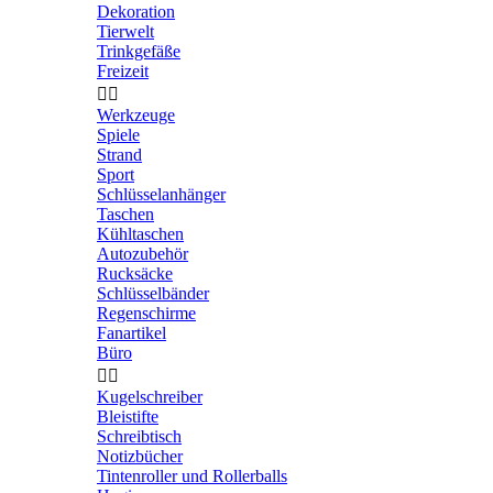
Dekoration
Tierwelt
Trinkgefäße
Freizeit


Werkzeuge
Spiele
Strand
Sport
Schlüsselanhänger
Taschen
Kühltaschen
Autozubehör
Rucksäcke
Schlüsselbänder
Regenschirme
Fanartikel
Büro


Kugelschreiber
Bleistifte
Schreibtisch
Notizbücher
Tintenroller und Rollerballs