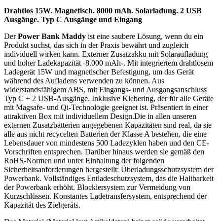
Drahtlos 15W. Magnetisch. 8000 mAh. Solarladung. 2 USB
Ausgänge. Typ C Ausgänge und Eingang
Der
Power Bank Maddy
ist eine saubere Lösung, wenn du ein
Produkt suchst, das sich in der Praxis bewährt und zugleich
individuell wirken kann. Externer Zusatzakku mit Solaraufladung
und hoher Ladekapazität -8.000 mAh-. Mit integriertem drahtlosem
Ladegerät 15W und magnetischer Befestigung, um das Gerät
während des Aufladens verwenden zu können. Aus
widerstandsfähigem ABS, mit Eingangs- und Ausgangsanschluss
Typ C + 2 USB-Ausgänge. Inklusive Klebering, der für alle Geräte
mit Magsafe- und Qi-Technologie geeignet ist. Präsentiert in einer
attraktiven Box mit individuellem Design.Die in allen unseren
externen Zusatzbatterien angegebenen Kapazitäten sind real, da sie
alle aus nicht recycelten Batterien der Klasse A bestehen, die eine
Lebensdauer von mindestens 500 Ladezyklen haben und den CE-
Vorschriften entsprechen. Darüber hinaus werden sie gemäß den
RoHS-Normen und unter Einhaltung der folgenden
Sicherheitsanforderungen hergestellt: Überladungsschutzsystem der
Powerbank. Vollständiges Entladeschutzsystem, das die Haltbarkeit
der Powerbank erhöht. Blockiersystem zur Vermeidung von
Kurzschlüssen. Konstantes Ladetransfersystem, entsprechend der
Kapazität des Zielgeräts.