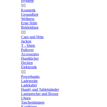
Hygiene


Kosmetik
Gesundheit
Wellness
Erste Hilfe
Bekleidung


Caps und Hüte
Jacken
T - Shirts
Pullover
Accessoires
Handtücher
Decken
Elektronik


Powerbanks
Ladegeräte
Ladekabel
Handy und Tabletständer
Lautsprecher und Boxen
Uhren
Taschenlampen
Kopfhörer