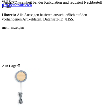
20.17
€
netto
Verpackungseinheit bei der Kalkulation und reduziert Nachbestell-
jetzt personalisieren
Risiken.
Hinweis:
Alle Aussagen basieren ausschließlich auf den
vorhandenen Artikeldaten. Datensatz-ID:
8155
.
mehr anzeigen
Auf Lager
