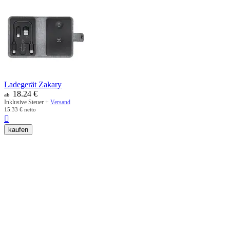
Ladegerät Zakary
18.24
€
ab
Inklusive Steuer +
Versand
15.33
€
netto

kaufen