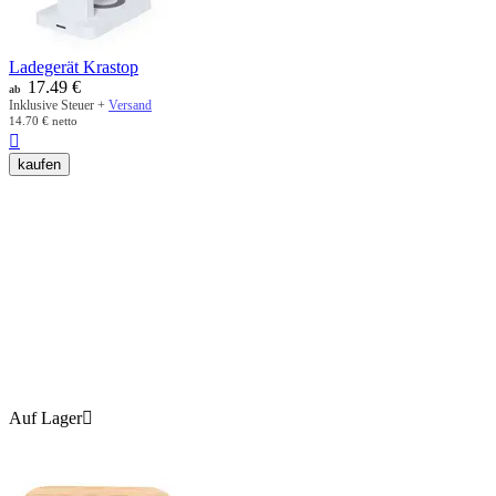
Ladegerät Krastop
17.49
€
ab
Inklusive Steuer +
Versand
14.70
€
netto

kaufen
Auf Lager
