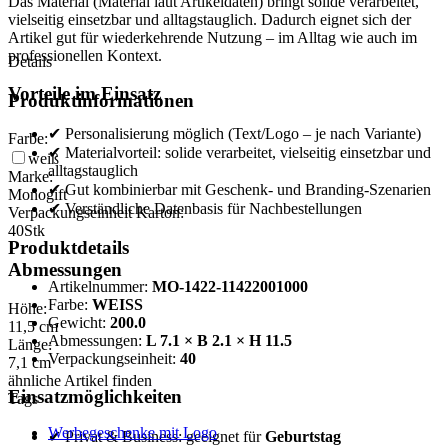
Das Material (Material laut Artikeldaten) bringt solide verarbeitet,
vielseitig einsetzbar und alltagstauglich. Dadurch eignet sich der
Artikel gut für wiederkehrende Nutzung – im Alltag wie auch im
professionellen Kontext.
Details
Vorteile im Einsatz
Produktinformationen
✔ Personalisierung möglich (Text/Logo – je nach Variante)
Farbe:
✔ Materialvorteil: solide verarbeitet, vielseitig einsetzbar und
weiß
alltagstauglich
Marke:
✔ Gut kombinierbar mit Geschenk- und Branding-Szenarien
Monogift
✔ Verständliche Datenbasis für Nachbestellungen
Verpackungseinheit Karton:
40
Stk
Produktdetails
Abmessungen
Artikelnummer:
MO-1422-11422001000
Farbe:
WEISS
Höhe:
Gewicht:
200.0
11,5
cm
Abmessungen:
L 7.1 × B 2.1 × H 11.5
Länge:
Verpackungseinheit:
40
7,1
cm
ähnliche Artikel finden
Einsatzmöglichkeiten
Tags
Werbegeschenke mit Logo
✔ Privat & Business: geeignet für
Geburtstag