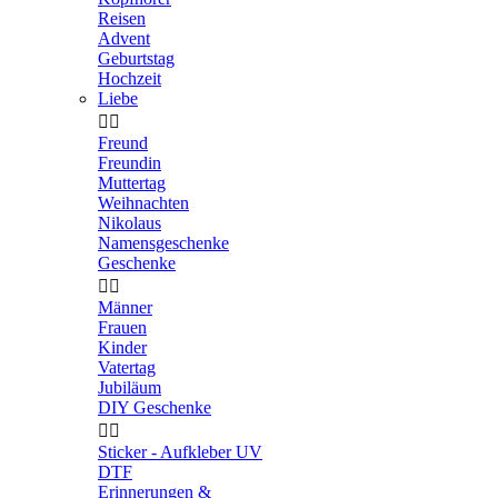
Reisen
Advent
Geburtstag
Hochzeit
Liebe


Freund
Freundin
Muttertag
Weihnachten
Nikolaus
Namensgeschenke
Geschenke


Männer
Frauen
Kinder
Vatertag
Jubiläum
DIY Geschenke


Sticker - Aufkleber UV
DTF
Erinnerungen &