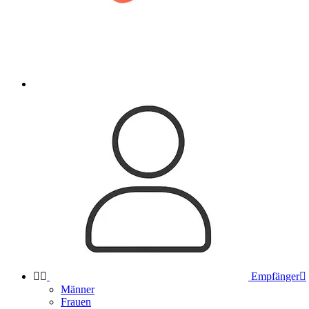


Empfänger

Männer
Frauen