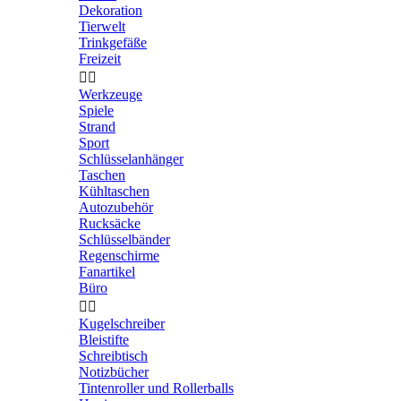
Dekoration
Tierwelt
Trinkgefäße
Freizeit


Werkzeuge
Spiele
Strand
Sport
Schlüsselanhänger
Taschen
Kühltaschen
Autozubehör
Rucksäcke
Schlüsselbänder
Regenschirme
Fanartikel
Büro


Kugelschreiber
Bleistifte
Schreibtisch
Notizbücher
Tintenroller und Rollerballs