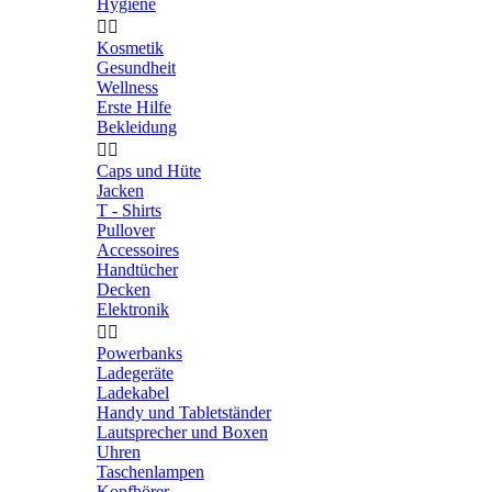
Hygiene


Kosmetik
Gesundheit
Wellness
Erste Hilfe
Bekleidung


Caps und Hüte
Jacken
T - Shirts
Pullover
Accessoires
Handtücher
Decken
Elektronik


Powerbanks
Ladegeräte
Ladekabel
Handy und Tabletständer
Lautsprecher und Boxen
Uhren
Taschenlampen
Kopfhörer