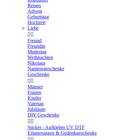
Reisen
Advent
Geburtstag
Hochzeit
Liebe


Freund
Freundin
Muttertag
Weihnachten
Nikolaus
Namensgeschenke
Geschenke


Männer
Frauen
Kinder
Vatertag
Jubiläum
DIY Geschenke


Sticker - Aufkleber UV DTF
Erinnerungen & Gedenkgeschenke

