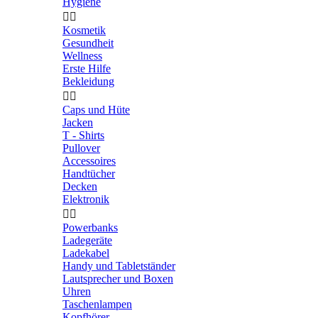
Hygiene


Kosmetik
Gesundheit
Wellness
Erste Hilfe
Bekleidung


Caps und Hüte
Jacken
T - Shirts
Pullover
Accessoires
Handtücher
Decken
Elektronik


Powerbanks
Ladegeräte
Ladekabel
Handy und Tabletständer
Lautsprecher und Boxen
Uhren
Taschenlampen
Kopfhörer