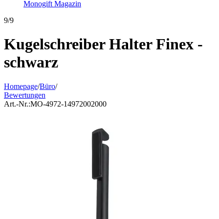
Monogift Magazin
9/9
Kugelschreiber Halter Finex -
schwarz
Homepage
/
Büro
/
Bewertungen
Art.-Nr.:
MO-4972-14972002000