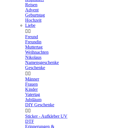
Reisen
Advent
Geburtstag
Hochzeit
Liebe


Freund
Freundin
Muttertag
Weihnachten
Nikolaus
Namensgeschenke
Geschenke


Männer
Frauen
Kinder
Vatertag
Jubiläum
DIY Geschenke


Sticker - Aufkleber UV
DTF
Erinnerungen &