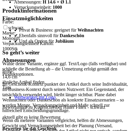
Abmessungen:
H 14.6 × Ø 1.1
Verpackungseinheit:
1000
Produktinformationen
Einsatzmöglichkeiten
Farbe:
schwarz
✔ Privat & Business: geeignet für
Weihnachten
Marke:
✔ Ebenfalls sinnvoll für
Dankeschön
Monogift
✔ Und als Option für
Jubiläum
Verpackungseinheit Karton:
1000
Stk
So geht’s weiter
Abmessungen
Wähle deine Variante, ergänze ggf. Text/Logo (falls verfügbar) und
schließe die Bestellung ab – die Umsetzung erfolgt gemäß den
Höhe:
Produktoptionen.
14,6
cm
ähnliche Artikel finden
Im Geschenk-Kontext punktet der Artikel durch seine Individualität,
Tags
im Business-Kontext durch seinen Nutzwert: Ein Gegenstand, der
tatsächlich verwendet wird, bleibt länger sichtbar. Plane dabei
Werbeartikel mit Logo
Weihnachten oder Dankeschön als konkrete Einsatzszenarien – so
werden Menge, Verpackungseinheit und Maße schnell zur
Bewertungen zu Kugelschreiber Halter Finex - schwarz
hilfreichen Entscheidungsgrundlage.
aktuell gibt es keine Bewertung
Wenn du mehrere Varianten vergleichst, helfen dir Abmessungen,
Gewicht und Verpackungseinheit bei der Planung (Versand,
Bewerten Sie das Geschenk
Lagerung, Ausgabe). So passt der Artikel nicht nur optisch, sondern