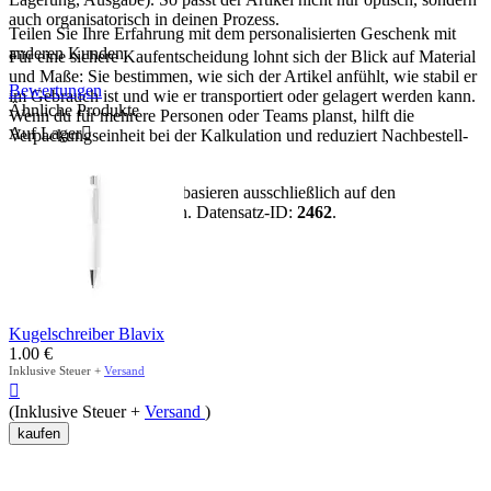
auch organisatorisch in deinen Prozess.
Teilen Sie Ihre Erfahrung mit dem personalisierten Geschenk mit
anderen Kunden.
Für eine sichere Kaufentscheidung lohnt sich der Blick auf Material
und Maße: Sie bestimmen, wie sich der Artikel anfühlt, wie stabil er
Bewertungen
im Gebrauch ist und wie er transportiert oder gelagert werden kann.
Ähnliche Produkte
Wenn du für mehrere Personen oder Teams planst, hilft die
Auf Lager

Verpackungseinheit bei der Kalkulation und reduziert Nachbestell-
Risiken.
Hinweis:
Alle Aussagen basieren ausschließlich auf den
vorhandenen Artikeldaten. Datensatz-ID:
2462
.
mehr anzeigen
Kugelschreiber Blavix
1.00
€
Inklusive Steuer +
Versand

(Inklusive Steuer +
Versand
)
kaufen