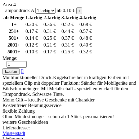
Area 4
Tampondruck A
ab
0.10
€
i
ab Menge
1-farbig
2-farbig
3-farbig
4-farbig
1+
0.20
€
0.36
€
0.52
€
0.68
€
251+
0.17
€
0.31
€
0.44
€
0.57
€
501+
0.14
€
0.25
€
0.37
€
0.48
€
2001+
0.12
€
0.21
€
0.31
€
0.40
€
5001+
0.10
€
0.17
€
0.25
€
0.32
€
Menge:
+
−

kaufen
Multifunktioneller Druck-Kugelschreiber in kräftigen Farben mit
speziellem Clip mit doppelter Funktion: Ständer für Mobilgeräte und
Bildschirmreiniger. Mit Metallschaft - speziell entwickelt für den
Tampondruck. Schwarze Tinte.
Mono.Gift – kreative Geschenke mit Charakter
Kostenfreier Beratungsservice
flexible Zahlung
Ohne Mindestmenge – schon ab 1 Stück personalisieren!
weitere Geschenkideen
Lieferadresse:
Musterstadt
Lieferung
: