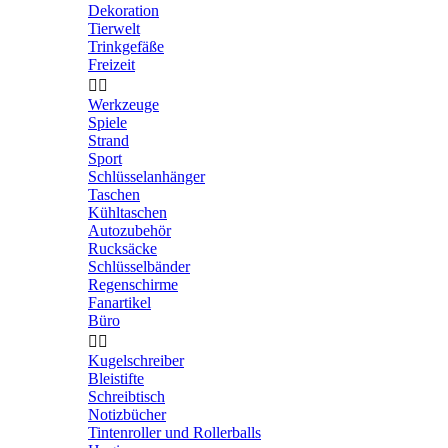
Dekoration
Tierwelt
Trinkgefäße
Freizeit


Werkzeuge
Spiele
Strand
Sport
Schlüsselanhänger
Taschen
Kühltaschen
Autozubehör
Rucksäcke
Schlüsselbänder
Regenschirme
Fanartikel
Büro


Kugelschreiber
Bleistifte
Schreibtisch
Notizbücher
Tintenroller und Rollerballs