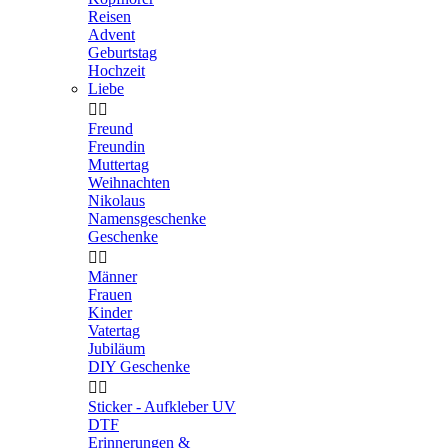
Reisen
Advent
Geburtstag
Hochzeit
Liebe


Freund
Freundin
Muttertag
Weihnachten
Nikolaus
Namensgeschenke
Geschenke


Männer
Frauen
Kinder
Vatertag
Jubiläum
DIY Geschenke


Sticker - Aufkleber UV
DTF
Erinnerungen &