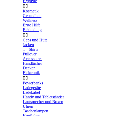
Hygiene


Kosmetik
Gesundheit
Wellness
Erste Hilfe
Bekleidung


Caps und Hüte
Jacken
T - Shirts
Pullover
Accessoires
Handtücher
Decken
Elektronik


Powerbanks
Ladegeräte
Ladekabel
Handy und Tabletständer
Lautsprecher und Boxen
Uhren
Taschenlampen
Kopfhörer