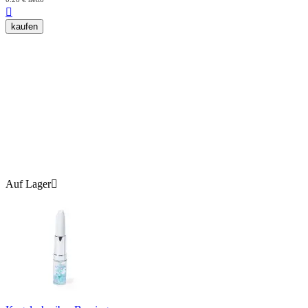

kaufen
Auf Lager
