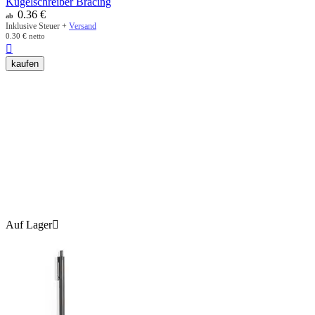
Kugelschreiber Bracing
0.36
€
ab
Inklusive Steuer +
Versand
0.30
€
netto

kaufen
Auf Lager
