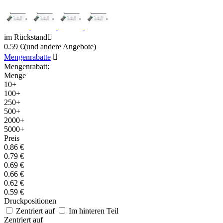
im Rückstand

0.59
€
(
und andere Angebote
)
Mengenrabatte

Mengenrabatt:
Menge
10+
100+
250+
500+
2000+
5000+
Preis
0.86
€
0.79
€
0.69
€
0.66
€
0.62
€
0.59
€
Druckpositionen
Zentriert auf
Im hinteren Teil
Zentriert auf