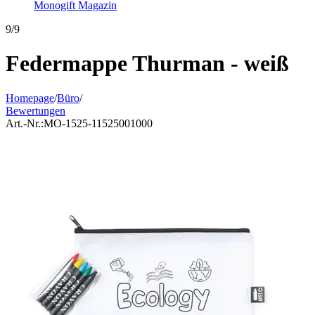
Monogift Magazin
9/9
Federmappe Thurman - weiß
Homepage
/
Büro
/
Bewertungen
Art.-Nr.:
MO-1525-11525001000