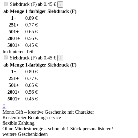
Siebdruck (F)
ab
0.45
€
i
ab Menge
1-farbiger Siebdruck (F)
1+
0.89
€
251+
0.77
€
501+
0.65
€
2001+
0.56
€
5001+
0.45
€
Im hinteren Teil
Siebdruck (F)
ab
0.45
€
i
ab Menge
1-farbiger Siebdruck (F)
1+
0.89
€
251+
0.77
€
501+
0.65
€
2001+
0.56
€
5001+
0.45
€

Mono.Gift – kreative Geschenke mit Charakter
Kostenfreier Beratungsservice
flexible Zahlung
Ohne Mindestmenge – schon ab 1 Stück personalisieren!
weitere Geschenkideen