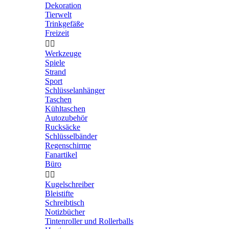
Dekoration
Tierwelt
Trinkgefäße
Freizeit


Werkzeuge
Spiele
Strand
Sport
Schlüsselanhänger
Taschen
Kühltaschen
Autozubehör
Rucksäcke
Schlüsselbänder
Regenschirme
Fanartikel
Büro


Kugelschreiber
Bleistifte
Schreibtisch
Notizbücher
Tintenroller und Rollerballs