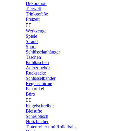
Dekoration
Tierwelt
Trinkgefäße
Freizeit


Werkzeuge
Spiele
Strand
Sport
Schlüsselanhänger
Taschen
Kühltaschen
Autozubehör
Rucksäcke
Schlüsselbänder
Regenschirme
Fanartikel
Büro


Kugelschreiber
Bleistifte
Schreibtisch
Notizbücher
Tintenroller und Rollerballs