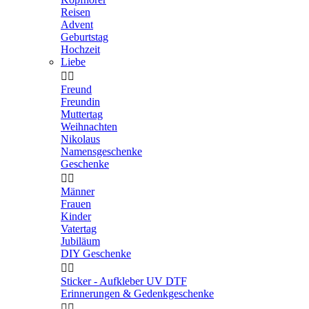
Reisen
Advent
Geburtstag
Hochzeit
Liebe


Freund
Freundin
Muttertag
Weihnachten
Nikolaus
Namensgeschenke
Geschenke


Männer
Frauen
Kinder
Vatertag
Jubiläum
DIY Geschenke


Sticker - Aufkleber UV DTF
Erinnerungen & Gedenkgeschenke

