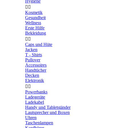
Hygiene


Kosmetik
Gesundheit
Wellness
Erste Hilfe
Bekleidung


Caps und Hüte
Jacken
T - Shirts
Pullover
Accessoires
Handtücher
Decken
Elektronik


Powerbanks
Ladegeräte
Ladekabel
Handy und Tabletständer
Lautsprecher und Boxen
Uhren
Taschenlampen
Kopfhörer