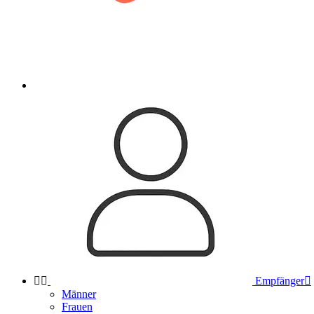


Empfänger

Männer
Frauen