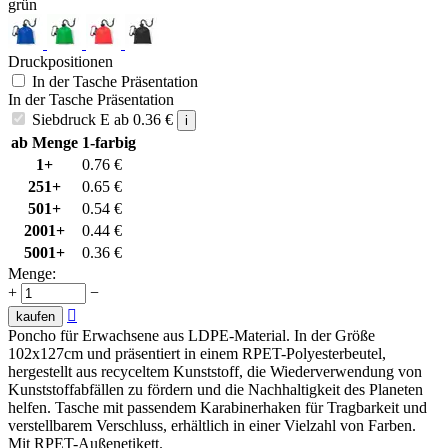
grün
Druckpositionen
In der Tasche Präsentation
In der Tasche Präsentation
Siebdruck E
ab
0.36
€
i
ab Menge
1-farbig
1+
0.76
€
251+
0.65
€
501+
0.54
€
2001+
0.44
€
5001+
0.36
€
Menge:
+
−

kaufen
Poncho für Erwachsene aus LDPE-Material. In der Größe
102x127cm und präsentiert in einem RPET-Polyesterbeutel,
hergestellt aus recyceltem Kunststoff, die Wiederverwendung von
Kunststoffabfällen zu fördern und die Nachhaltigkeit des Planeten
helfen. Tasche mit passendem Karabinerhaken für Tragbarkeit und
verstellbarem Verschluss, erhältlich in einer Vielzahl von Farben.
Mit RPET-Außenetikett.