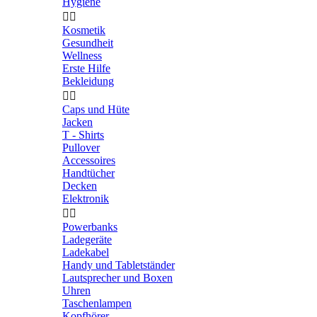
Hygiene


Kosmetik
Gesundheit
Wellness
Erste Hilfe
Bekleidung


Caps und Hüte
Jacken
T - Shirts
Pullover
Accessoires
Handtücher
Decken
Elektronik


Powerbanks
Ladegeräte
Ladekabel
Handy und Tabletständer
Lautsprecher und Boxen
Uhren
Taschenlampen
Kopfhörer