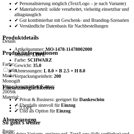
✔ Personalisierung möglich (Text/Logo – je nach Variante)
✔ Materialvorteil: solide verarbeitet, vielseitig einsetzbar und
alltagstauglich
✔ Gut kombinierbar mit Geschenk- und Branding-Szenarien
✔ Verständliche Datenbasis für Nachbestellungen
Produktdetails
Details
Artikelnummer:
MO-1478-11478002000
Produktinformationen
Material:
LDPE
Farbe:
SCHWARZ
Farbe:
Gewicht:
35.0
grün
Abmessungen:
L 8.0 × B 2.5 × H 8.0
Marke:
Verpackungseinheit:
200
Monogift
Verpackungseinheit Karton:
Einsatzmöglichkeiten
200
Stk
Material:
✔ Privat & Business: geeignet für
Dankeschön
✔ Ebenfalls sinnvoll für
Einzug
LDPE
✔ Und als Option für
Einzug
Abmessungen
So geht’s weiter
Breite:
Wähle deine Variante, ergänze ggf. Text/Logo (falls verfügbar) und