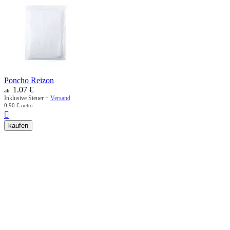
Poncho Reizon
1.07
€
ab
Inklusive Steuer +
Versand
0.90
€
netto

kaufen