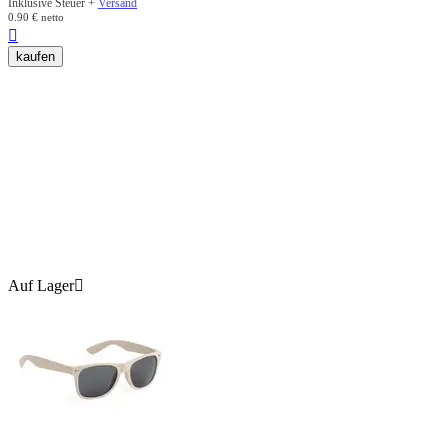
Inklusive Steuer +
Versand
0.90
€
netto

kaufen
Auf Lager
