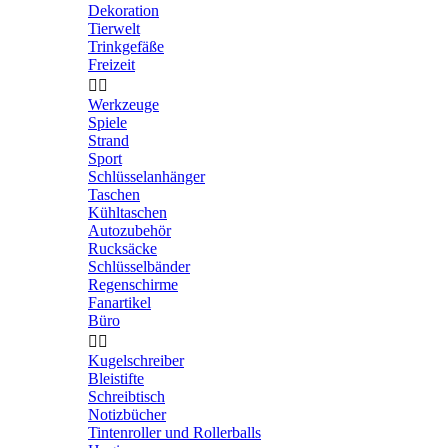
Dekoration
Tierwelt
Trinkgefäße
Freizeit


Werkzeuge
Spiele
Strand
Sport
Schlüsselanhänger
Taschen
Kühltaschen
Autozubehör
Rucksäcke
Schlüsselbänder
Regenschirme
Fanartikel
Büro


Kugelschreiber
Bleistifte
Schreibtisch
Notizbücher
Tintenroller und Rollerballs