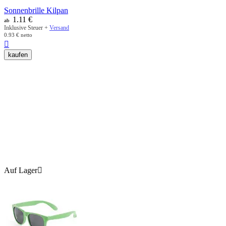
Sonnenbrille Kilpan
1.11
€
ab
Inklusive Steuer +
Versand
0.93
€
netto

kaufen
Auf Lager
