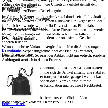
2,5
cm
schließe die Bestellung ab – die Umsetzung erfolgt gemäß den
ähnliche Artikel finden
Produktoptionen.
Bewertungen zu Poncho Brinek - grün
Im Geschenk-Kontext punktet der Artikel durch seine Individualität,
aktuell gibt es keine Bewertung
im Business-Kontext durch seinen Nutzwert: Ein Gegenstand, der
tatsächlich verwendet wird, bleibt länger sichtbar. Plane dabei
Bewerten Sie das Geschenk
Dankeschön oder Einzug als konkrete Einsatzszenarien – so werden
Menge, Verpackungseinheit und Maße schnell zur hilfreichen
Teilen Sie Ihre Erfahrung mit dem personalisierten Geschenk mit
Entscheidungsgrundlage.
anderen Kunden.
Wenn du mehrere Varianten vergleichst, helfen dir Abmessungen,
Bewertungen
Gewicht und Verpackungseinheit bei der Planung (Versand,
kürzlich angeschaut
Lagerung, Ausgabe). So passt der Artikel nicht nur optisch, sondern
Auf Lager

auch organisatorisch in deinen Prozess.
Für eine sichere Kaufentscheidung lohnt sich der Blick auf Material
und Maße: Sie bestimmen, wie sich der Artikel anfühlt, wie stabil er
im Gebrauch ist und wie er transportiert oder gelagert werden kann.
Wenn du für mehrere Personen oder Teams planst, hilft die
Verpackungseinheit bei der Kalkulation und reduziert Nachbestell-
Risiken.
Hinweis:
Alle Aussagen basieren ausschließlich auf den
vorhandenen Artikeldaten. Datensatz-ID:
8231
.
Poncho Brinek