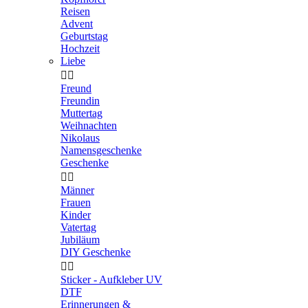
Reisen
Advent
Geburtstag
Hochzeit
Liebe


Freund
Freundin
Muttertag
Weihnachten
Nikolaus
Namensgeschenke
Geschenke


Männer
Frauen
Kinder
Vatertag
Jubiläum
DIY Geschenke


Sticker - Aufkleber UV
DTF
Erinnerungen &