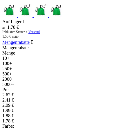
Auf Lager

1.78
€
ab
Inklusive Steuer +
Versand
1.50
€
netto
Mengenrabatte

Mengenrabatt:
Menge
10+
100+
250+
500+
2000+
5000+
Preis
2.62
€
2.41
€
2.09
€
1.99
€
1.88
€
1.78
€
Farbe: