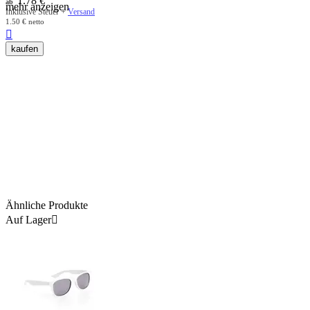
1.78
€
ab
mehr anzeigen
Inklusive Steuer +
Versand
1.50
€
netto

kaufen
Ähnliche Produkte
Auf Lager
