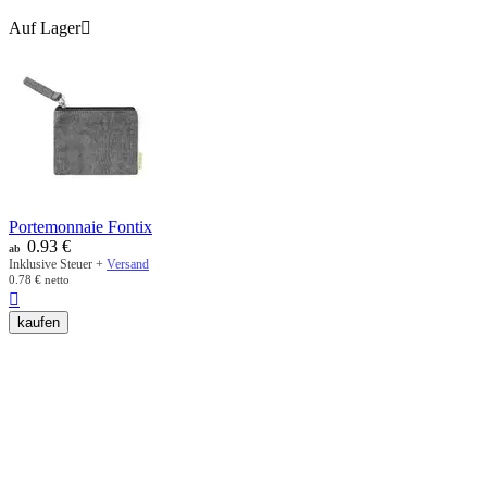
Auf Lager

Portemonnaie Fontix
0.93
€
ab
Inklusive Steuer +
Versand
0.78
€
netto

kaufen