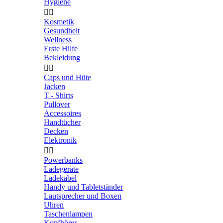
Hygiene


Kosmetik
Gesundheit
Wellness
Erste Hilfe
Bekleidung


Caps und Hüte
Jacken
T - Shirts
Pullover
Accessoires
Handtücher
Decken
Elektronik


Powerbanks
Ladegeräte
Ladekabel
Handy und Tabletständer
Lautsprecher und Boxen
Uhren
Taschenlampen
Kopfhörer