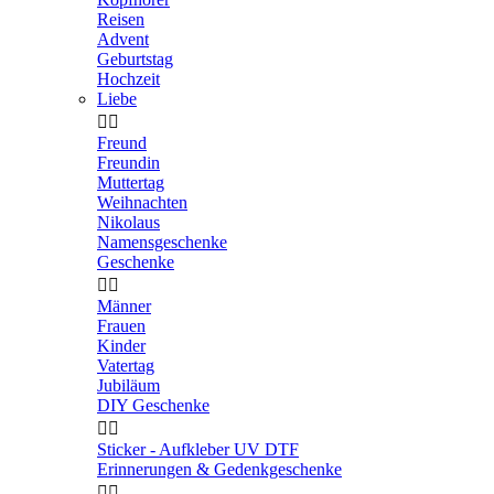
Reisen
Advent
Geburtstag
Hochzeit
Liebe


Freund
Freundin
Muttertag
Weihnachten
Nikolaus
Namensgeschenke
Geschenke


Männer
Frauen
Kinder
Vatertag
Jubiläum
DIY Geschenke


Sticker - Aufkleber UV DTF
Erinnerungen & Gedenkgeschenke

