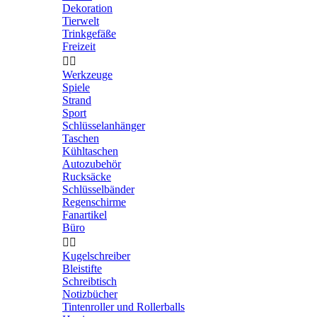
Dekoration
Tierwelt
Trinkgefäße
Freizeit


Werkzeuge
Spiele
Strand
Sport
Schlüsselanhänger
Taschen
Kühltaschen
Autozubehör
Rucksäcke
Schlüsselbänder
Regenschirme
Fanartikel
Büro


Kugelschreiber
Bleistifte
Schreibtisch
Notizbücher
Tintenroller und Rollerballs