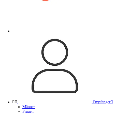


Empfänger

Männer
Frauen