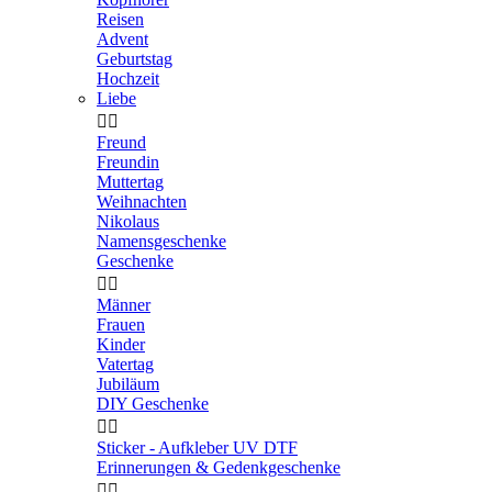
Reisen
Advent
Geburtstag
Hochzeit
Liebe


Freund
Freundin
Muttertag
Weihnachten
Nikolaus
Namensgeschenke
Geschenke


Männer
Frauen
Kinder
Vatertag
Jubiläum
DIY Geschenke


Sticker - Aufkleber UV DTF
Erinnerungen & Gedenkgeschenke

