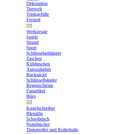
Dekoration
Tierwelt
Trinkgefäße
Freizeit


Werkzeuge
Spiele
Strand
Sport
Schlüsselanhänger
Taschen
Kühltaschen
Autozubehör
Rucksäcke
Schlüsselbänder
Regenschirme
Fanartikel
Büro


Kugelschreiber
Bleistifte
Schreibtisch
Notizbücher
Tintenroller und Rollerballs