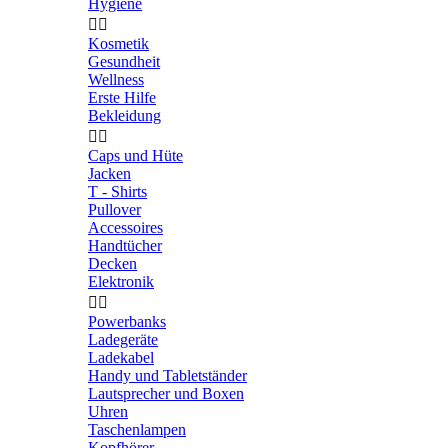
Hygiene


Kosmetik
Gesundheit
Wellness
Erste Hilfe
Bekleidung


Caps und Hüte
Jacken
T - Shirts
Pullover
Accessoires
Handtücher
Decken
Elektronik


Powerbanks
Ladegeräte
Ladekabel
Handy und Tabletständer
Lautsprecher und Boxen
Uhren
Taschenlampen
Kopfhörer