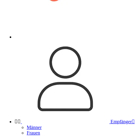


Empfänger

Männer
Frauen