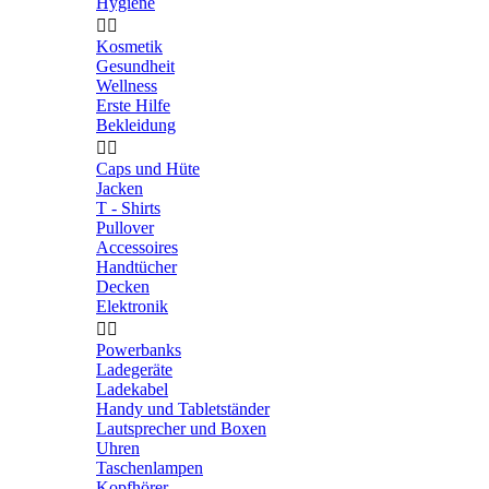
Hygiene


Kosmetik
Gesundheit
Wellness
Erste Hilfe
Bekleidung


Caps und Hüte
Jacken
T - Shirts
Pullover
Accessoires
Handtücher
Decken
Elektronik


Powerbanks
Ladegeräte
Ladekabel
Handy und Tabletständer
Lautsprecher und Boxen
Uhren
Taschenlampen
Kopfhörer