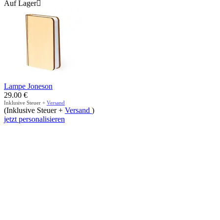
Auf Lager

Lampe Joneson
29.00
€
Inklusive Steuer +
Versand
(Inklusive Steuer +
Versand
)
jetzt personalisieren