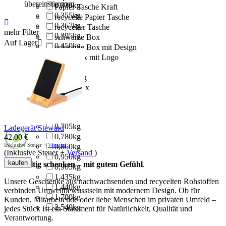
übereinstimmen
0,336kg
Papier Tasche Kraft
0,355kg
recycelte Papier Tasche

0,367kg
recycelter Tasche
mehr Filter
0,395kg
schwarze Box
Auf Lager

0,450kg
schwarze Box mit Design
0,470kg
silber Box mit Logo
0,475kg
Tasche
0,485kg
Umschlag
0,504kg
weiße Box
0,530kg
0,550kg
0,580kg
0,705kg
Ladegerät Steward
0,780kg
42.00
€
Inklusive Steuer +
Versand
0,860kg
(Inklusive Steuer +
Versand
)
0,950kg
kaufen
Nachhaltig schenken – mit gutem Gefühl
.
0,965kg
1,435kg
Unsere Geschenke aus nachwachsenden und recycelten Rohstoffen
1,440kg
verbinden Umweltbewusstsein mit modernem Design. Ob für
1,700kg
Kunden, Mitarbeitende oder liebe Menschen im privaten Umfeld –
2,540kg
jedes Stück ist ein Statement für Natürlichkeit, Qualität und
Verantwortung.