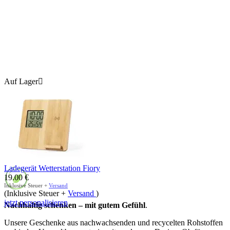
Auf Lager

Ladegerät Wetterstation Fiory
19.00
€
Inklusive Steuer +
Versand
(Inklusive Steuer +
Versand
)
jetzt personalisieren
Nachhaltig schenken – mit gutem Gefühl
.
Unsere Geschenke aus nachwachsenden und recycelten Rohstoffen