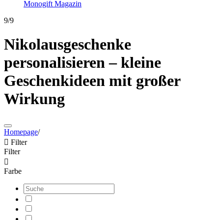
Monogift Magazin
9/9
Nikolausgeschenke
personalisieren – kleine
Geschenkideen mit großer
Wirkung
Homepage
/

Filter
Filter

Farbe