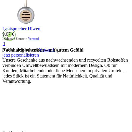
Lautsprecher Hiwent
9.07
€
Inklusive Steuer +
Versand

(Inklusive Steuer +
Versand
)
Nachhaltig schenken – mit gutem Gefühl
.
jetzt personalisieren
Unsere Geschenke aus nachwachsenden und recycelten Rohstoffen
verbinden Umweltbewusstsein mit modernem Design. Ob für
Kunden, Mitarbeitende oder liebe Menschen im privaten Umfeld –
jedes Stück ist ein Statement für Natürlichkeit, Qualität und
Verantwortung.