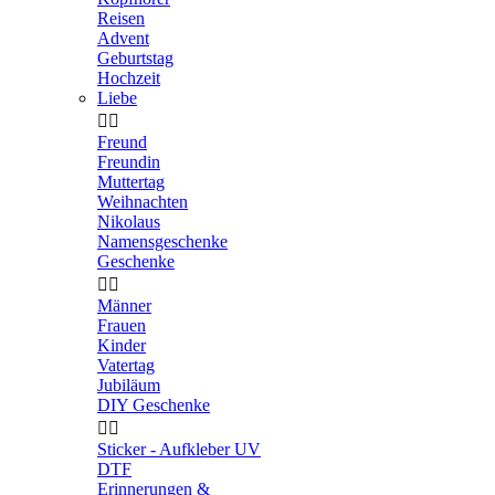
Reisen
Advent
Geburtstag
Hochzeit
Liebe


Freund
Freundin
Muttertag
Weihnachten
Nikolaus
Namensgeschenke
Geschenke


Männer
Frauen
Kinder
Vatertag
Jubiläum
DIY Geschenke


Sticker - Aufkleber UV
DTF
Erinnerungen &