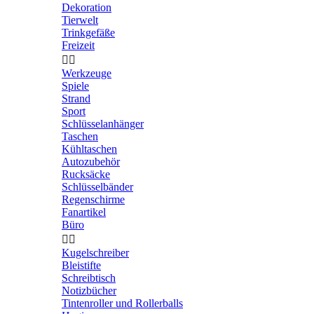
Dekoration
Tierwelt
Trinkgefäße
Freizeit


Werkzeuge
Spiele
Strand
Sport
Schlüsselanhänger
Taschen
Kühltaschen
Autozubehör
Rucksäcke
Schlüsselbänder
Regenschirme
Fanartikel
Büro


Kugelschreiber
Bleistifte
Schreibtisch
Notizbücher
Tintenroller und Rollerballs