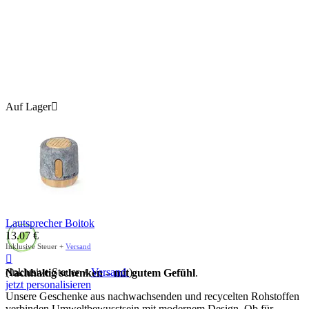
Auf Lager

Lautsprecher Boitok
13.07
€
Inklusive Steuer +
Versand

(Inklusive Steuer +
Versand
)
Nachhaltig schenken – mit gutem Gefühl
.
jetzt personalisieren
Unsere Geschenke aus nachwachsenden und recycelten Rohstoffen
verbinden Umweltbewusstsein mit modernem Design. Ob für