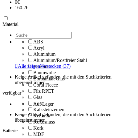
0
€
160.2
€
Material
ABS
Acryl
Aluminium
Aluminium/Rostfreier Stahl

Alle zeigen
Verstecken
(37)
Bambus
Baumwolle
Keine Artikel gefunden, die mit den Suchkriterien
Borosilikat Glas
übereinstimmen
Coral Fleece
Filz RPET
verfügbar
Glas
Holz
Auf Lager
Kalksteinzement
Keine Artikel gefunden, die mit den Suchkriterien
Keramik
übereinstimmen
Kokosnuss
Kork
Batterie
MDF