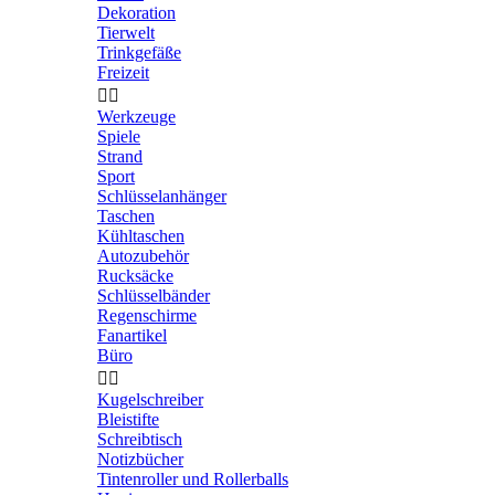
Dekoration
Tierwelt
Trinkgefäße
Freizeit


Werkzeuge
Spiele
Strand
Sport
Schlüsselanhänger
Taschen
Kühltaschen
Autozubehör
Rucksäcke
Schlüsselbänder
Regenschirme
Fanartikel
Büro


Kugelschreiber
Bleistifte
Schreibtisch
Notizbücher
Tintenroller und Rollerballs