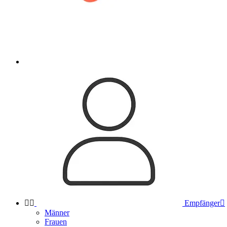


Empfänger

Männer
Frauen