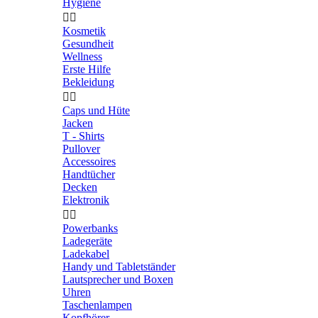
Hygiene


Kosmetik
Gesundheit
Wellness
Erste Hilfe
Bekleidung


Caps und Hüte
Jacken
T - Shirts
Pullover
Accessoires
Handtücher
Decken
Elektronik


Powerbanks
Ladegeräte
Ladekabel
Handy und Tabletständer
Lautsprecher und Boxen
Uhren
Taschenlampen
Kopfhörer