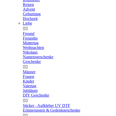
Reisen
Advent
Geburtstag
Hochzeit
Liebe


Freund
Freundin
Muttertag
Weihnachten
Nikolaus
Namensgeschenke
Geschenke


Männer
Frauen
Kinder
Vatertag
Jubiläum
DIY Geschenke


Sticker - Aufkleber UV DTF
Erinnerungen & Gedenkgeschenke

