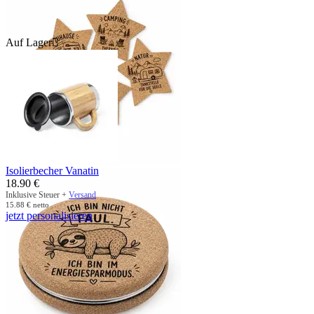
Auf Lager

Isolierbecher Vanatin
18.90
€
Inklusive Steuer +
Versand
15.88
€
netto
jetzt personalisieren