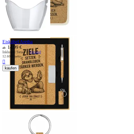
Eiskübel Aretha
14.99
€
ab
Inklusive Steuer +
Versand
12.60
€
netto

kaufen