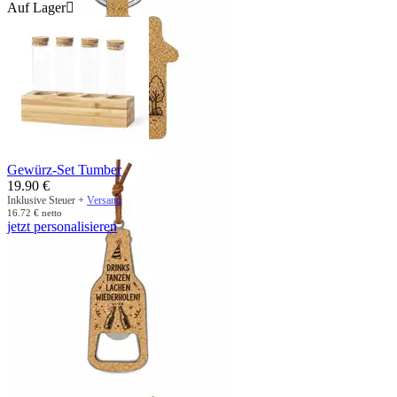
Auf Lager

Gewürz-Set Tumber
19.90
€
Inklusive Steuer +
Versand
16.72
€
netto
jetzt personalisieren