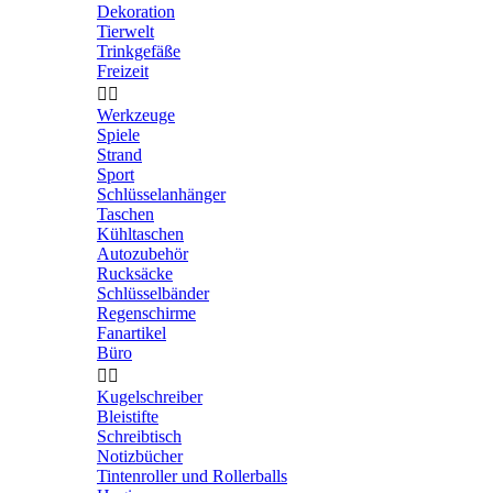
Dekoration
Tierwelt
Trinkgefäße
Freizeit


Werkzeuge
Spiele
Strand
Sport
Schlüsselanhänger
Taschen
Kühltaschen
Autozubehör
Rucksäcke
Schlüsselbänder
Regenschirme
Fanartikel
Büro


Kugelschreiber
Bleistifte
Schreibtisch
Notizbücher
Tintenroller und Rollerballs