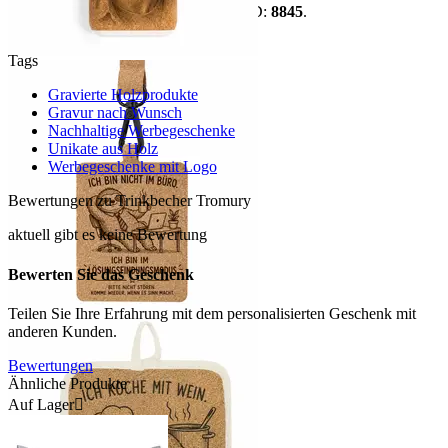
vorhandenen Artikeldaten. Datensatz-ID:
8845
.
mehr anzeigen
Tags
Gravierte Holzprodukte
Gravur nach Wunsch
Nachhaltige Werbegeschenke
Unikate aus Holz
Werbegeschenke mit Logo
Bewertungen zu Trinkbecher Tromury
aktuell gibt es keine Bewertung
Bewerten Sie das Geschenk
Teilen Sie Ihre Erfahrung mit dem personalisierten Geschenk mit
anderen Kunden.
Bewertungen
Ähnliche Produkte
Auf Lager
