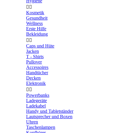
Hygiene


Kosmetik
Gesundheit
Wellness
Erste Hilfe
Bekleidung


Caps und Hüte
Jacken
T - Shirts
Pullover
Accessoires
Handtücher
Decken
Elektronik


Powerbanks
Ladegeräte
Ladekabel
Handy und Tabletständer
Lautsprecher und Boxen
Uhren
Taschenlampen
Kopfhörer