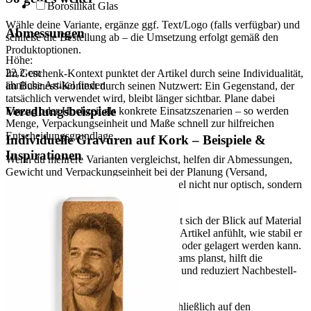
Borosilikat Glas
Wähle deine Variante, ergänze ggf. Text/Logo (falls verfügbar) und
Abmessungen
schließe die Bestellung ab – die Umsetzung erfolgt gemäß den
Produktoptionen.
Höhe:
22,2
cm
Im Geschenk-Kontext punktet der Artikel durch seine Individualität,
ähnliche Artikel finden
im Business-Kontext durch seinen Nutzwert: Ein Gegenstand, der
tatsächlich verwendet wird, bleibt länger sichtbar. Plane dabei
Veredlungsbeispiele
Einzug oder Hochzeit als konkrete Einsatzszenarien – so werden
Menge, Verpackungseinheit und Maße schnell zur hilfreichen
Entscheidungsgrundlage.
Individuelle Gravuren auf Kork – Beispiele &
Inspirationen
Wenn du mehrere Varianten vergleichst, helfen dir Abmessungen,
Gewicht und Verpackungseinheit bei der Planung (Versand,
Lagerung, Ausgabe). So passt der Artikel nicht nur optisch, sondern
auch organisatorisch in deinen Prozess.
Für eine sichere Kaufentscheidung lohnt sich der Blick auf Material
und Maße: Sie bestimmen, wie sich der Artikel anfühlt, wie stabil er
im Gebrauch ist und wie er transportiert oder gelagert werden kann.
Wenn du für mehrere Personen oder Teams planst, hilft die
Verpackungseinheit bei der Kalkulation und reduziert Nachbestell-
Risiken.
Hinweis:
Alle Aussagen basieren ausschließlich auf den