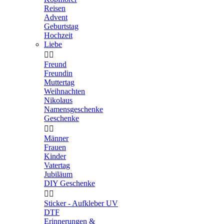
Reisen
Advent
Geburtstag
Hochzeit
Liebe


Freund
Freundin
Muttertag
Weihnachten
Nikolaus
Namensgeschenke
Geschenke


Männer
Frauen
Kinder
Vatertag
Jubiläum
DIY Geschenke


Sticker - Aufkleber UV
DTF
Erinnerungen &