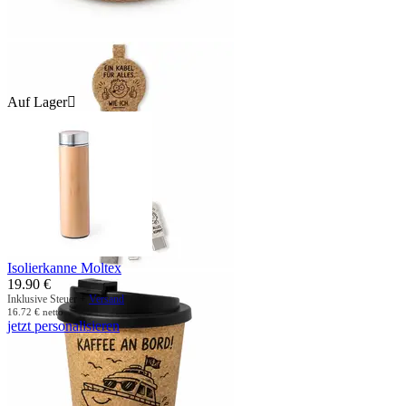
Auf Lager

Isolierkanne Moltex
19.90
€
Inklusive Steuer +
Versand
16.72
€
netto
jetzt personalisieren