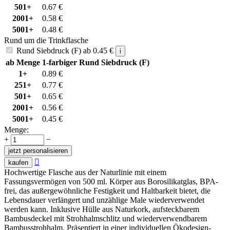
501+
0.67
€
2001+
0.58
€
5001+
0.48
€
Rund um die Trinkflasche
Rund Siebdruck (F)
ab
0.45
€
i
ab Menge
1-farbiger Rund Siebdruck (F)
1+
0.89
€
251+
0.77
€
501+
0.65
€
2001+
0.56
€
5001+
0.45
€
Menge:
+
−
jetzt personalisieren

kaufen
Hochwertige Flasche aus der Naturlinie mit einem
Fassungsvermögen von 500 ml. Körper aus Borosilikatglas, BPA-
frei, das außergewöhnliche Festigkeit und Haltbarkeit bietet, die
Lebensdauer verlängert und unzählige Male wiederverwendet
werden kann. Inklusive Hülle aus Naturkork, aufsteckbarem
Bambusdeckel mit Strohhalmschlitz und wiederverwendbarem
Bambusstrohhalm. Präsentiert in einer individuellen Ökodesign-