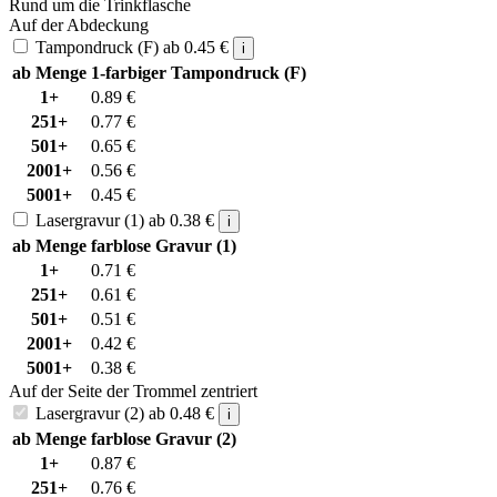
Rund um die Trinkflasche
Auf der Abdeckung
Tampondruck (F)
ab
0.45
€
i
ab Menge
1-farbiger Tampondruck (F)
1+
0.89
€
251+
0.77
€
501+
0.65
€
2001+
0.56
€
5001+
0.45
€
Lasergravur (1)
ab
0.38
€
i
ab Menge
farblose Gravur (1)
1+
0.71
€
251+
0.61
€
501+
0.51
€
2001+
0.42
€
5001+
0.38
€
Auf der Seite der Trommel zentriert
Lasergravur (2)
ab
0.48
€
i
ab Menge
farblose Gravur (2)
1+
0.87
€
251+
0.76
€