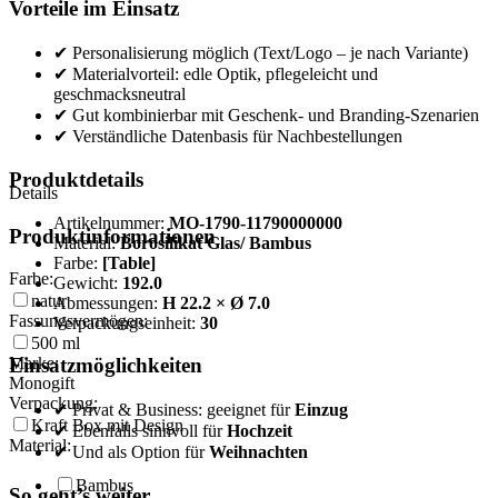
Vorteile im Einsatz
✔ Personalisierung möglich (Text/Logo – je nach Variante)
✔ Materialvorteil: edle Optik, pflegeleicht und
geschmacksneutral
✔ Gut kombinierbar mit Geschenk- und Branding-Szenarien
✔ Verständliche Datenbasis für Nachbestellungen
Produktdetails
Details
Artikelnummer:
MO-1790-11790000000
Produktinformationen
Material:
Borosilikat Glas/ Bambus
Farbe:
[Table]
Farbe:
Gewicht:
192.0
natur
Abmessungen:
H 22.2 × Ø 7.0
Fassungsvermögen:
Verpackungseinheit:
30
500
ml
Einsatzmöglichkeiten
Marke:
Monogift
Verpackung:
✔ Privat & Business: geeignet für
Einzug
Kraft Box mit Design
✔ Ebenfalls sinnvoll für
Hochzeit
Material:
✔ Und als Option für
Weihnachten
Bambus
So geht’s weiter